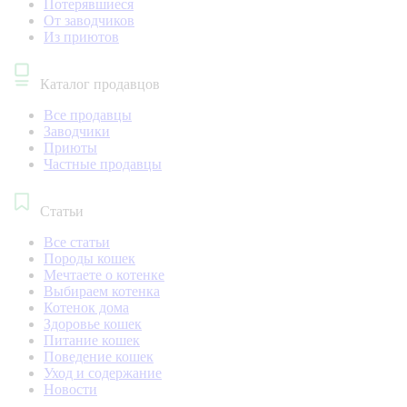
Потерявшиеся
От заводчиков
Из приютов
Каталог продавцов
Все продавцы
Заводчики
Приюты
Частные продавцы
Статьи
Все статьи
Породы кошек
Мечтаете о котенке
Выбираем котенка
Котенок дома
Здоровье кошек
Питание кошек
Поведение кошек
Уход и содержание
Новости