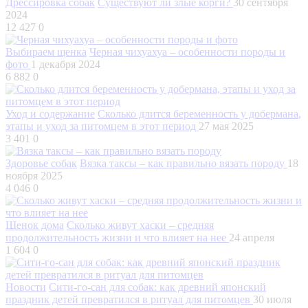
Дрессировка собак
Существуют ли злые корги?
30 сентября
2024
12 427
0
Выбираем щенка
Черная чихуахуа – особенности породы и
фото
1 декабря 2024
6 882
0
Уход и содержание
Сколько длится беременность у добермана,
этапы и уход за питомцем в этот период
27 мая 2025
3 401
0
Здоровье собак
Вязка таксы – как правильно вязать породу
18
ноября 2025
4 046
0
Щенок дома
Сколько живут хаски – средняя
продолжительность жизни и что влияет на нее
24 апреля
1 604
0
Новости
Сити-го-сан для собак: как древний японский
праздник детей превратился в ритуал для питомцев
30 июля