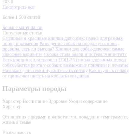
203
0
Посмотреть все
Более 1 500 статей
Больше материалов
Популярные статьи
Смешные и красивые клички для собак: имена для разных
пород и размеров
Разведение собак на продажу: основы,
правила, есть ли выгода?
Клички для собак-девочек: самые
классные варианты
Собака стала вялой и потеряла аппетит?
Есть причины для тревоги
ТОП-25 гипоаллергенных пород
собак
Желтая рвота у собаки: возможные причины и лечение
На какой день течки нужно вязать собаку
Как отучить собаку
от привычки писать на кровать или диван
Параметры породы
Характер
Воспитание
Здоровье
Уход и содержание
Характер
Отношения с людьми и животными, повадки и темперамент,
жизнь в семье
Возбудимость