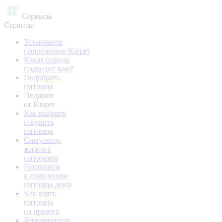
Сервисы
Сервисы
Установите
приложение Kinpet
Какая порода
подходит вам?
Подобрать
питомца
Подарки
от Kinpet
Как выбрать
и купить
питомца
Симулятор
жизни с
питомцем
Готовимся
к появлению
питомца дома
Как взять
питомца
из приюта
Беременность