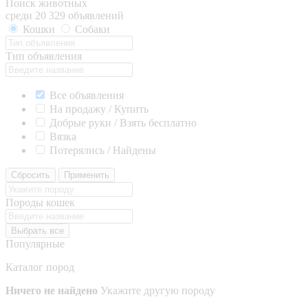
Поиск животных
среди 20 329 объявлений
Кошки
Собаки
Тип объявления
Все объявления
На продажу / Купить
Добрые руки / Взять бесплатно
Вязка
Потерялись / Найдены
Сбросить
Применить
Породы кошек
Выбрать все
Популярные
Каталог пород
Ничего не найдено
Укажите другую породу