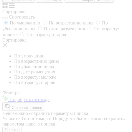
Сортировка
Сортировать
По умолчанию
По возрастанию цены
По
убыванию цены
По дате размещения
По возрасту:
моложе
По возрасту: старше
Сортировка
По умолчанию
По возрастанию цены
По убыванию цены
По дате размещения
По возрасту: моложе
По возрасту: старше
Фильтры
Подобрать питомца
Сохранить поиск
Невозможно сохранить параметры поиска
Укажите Тип питомца и Породу, чтобы мы могли сохранить
параметры вашего поиска
Понятно