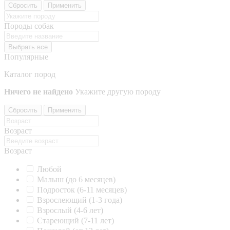
Сбросить
Применить
Породы собак
Выбрать все
Популярные
Каталог пород
Ничего не найдено
Укажите другую породу
Сбросить
Применить
Возраст
Возраст
Любой
Малыш (до 6 месяцев)
Подросток (6-11 месяцев)
Взрослеющий (1-3 года)
Взрослый (4-6 лет)
Стареющий (7-11 лет)