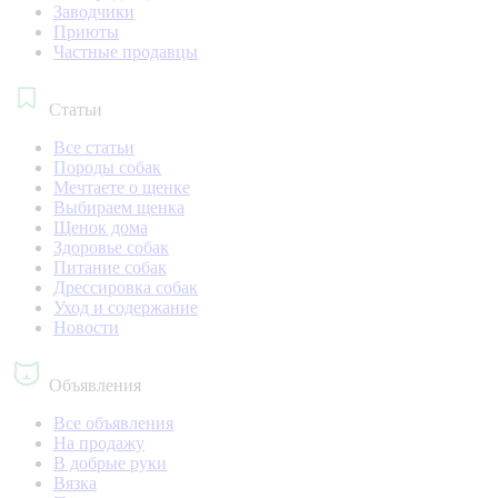
Заводчики
Приюты
Частные продавцы
Статьи
Все статьи
Породы собак
Мечтаете о щенке
Выбираем щенка
Щенок дома
Здоровье собак
Питание собак
Дрессировка собак
Уход и содержание
Новости
Объявления
Все объявления
На продажу
В добрые руки
Вязка