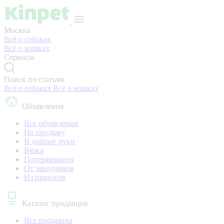
Москва
Всё о собаках
Всё о кошках
Сервисы
Поиск по статьям
Всё о собаках
Всё о кошках
Объявления
Все объявления
На продажу
В добрые руки
Вязка
Потерявшиеся
От заводчиков
Из приютов
Каталог продавцов
Все продавцы