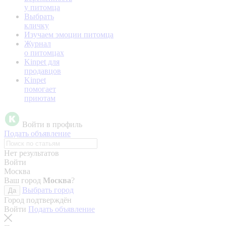
у питомца
Выбрать
кличку
Изучаем эмоции питомца
Журнал
о питомцах
Kinpet для
продавцов
Kinpet
помогает
приютам
Войти в профиль
Подать объявление
Нет результатов
Войти
Москва
Ваш город
Москва
?
Выбрать город
Да
Город подтверждён
Войти
Подать объявление