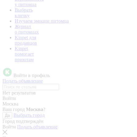
у питомца
Выбрать
кличку
Изучаем эмоции питомца
Журнал
о питомцах
Kinpet для
продавцов
Kinpet
помогает
приютам
Войти в профиль
Подать объявление
Нет результатов
Войти
Москва
Ваш город
Москва
?
Выбрать город
Да
Город подтверждён
Войти
Подать объявление