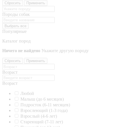
Сбросить
Применить
Породы собак
Выбрать все
Популярные
Каталог пород
Ничего не найдено
Укажите другую породу
Сбросить
Применить
Возраст
Возраст
Любой
Малыш (до 6 месяцев)
Подросток (6-11 месяцев)
Взрослеющий (1-3 года)
Взрослый (4-6 лет)
Стареющий (7-11 лет)