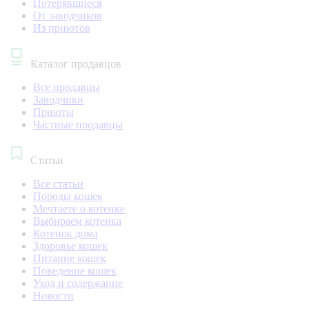
Потерявшиеся
От заводчиков
Из приютов
Каталог продавцов
Все продавцы
Заводчики
Приюты
Частные продавцы
Статьи
Все статьи
Породы кошек
Мечтаете о котенке
Выбираем котенка
Котенок дома
Здоровье кошек
Питание кошек
Поведение кошек
Уход и содержание
Новости