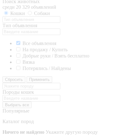
Поиск животных
среди 20 329 объявлений
Кошки
Собаки
Тип объявления
Все объявления
На продажу / Купить
Добрые руки / Взять бесплатно
Вязка
Потерялись / Найдены
Сбросить
Применить
Породы кошек
Выбрать все
Популярные
Каталог пород
Ничего не найдено
Укажите другую породу