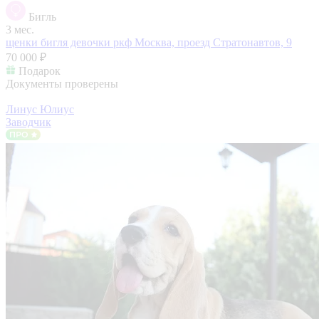
Бигль
3 мес.
щенки бигля девочки ркф
Москва, проезд Стратонавтов, 9
70 000 ₽
Подарок
Документы проверены
Линус Юлиус
Заводчик