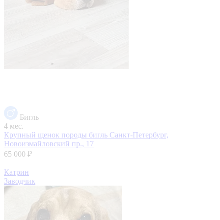
Бигль
4 мес.
Крупный щенок породы бигль
Санкт-Петербург,
Новоизмайловский пр., 17
65 000 ₽
Катрин
Заводчик