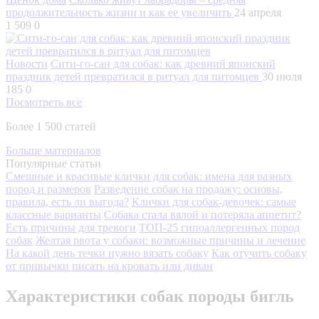
продолжительность жизни и как ее увеличить
24 апреля
1 509
0
Новости
Сити-го-сан для собак: как древний японский
праздник детей превратился в ритуал для питомцев
30 июля
185
0
Посмотреть все
Более 1 500 статей
Больше материалов
Популярные статьи
Смешные и красивые клички для собак: имена для разных
пород и размеров
Разведение собак на продажу: основы,
правила, есть ли выгода?
Клички для собак-девочек: самые
классные варианты
Собака стала вялой и потеряла аппетит?
Есть причины для тревоги
ТОП-25 гипоаллергенных пород
собак
Желтая рвота у собаки: возможные причины и лечение
На какой день течки нужно вязать собаку
Как отучить собаку
от привычки писать на кровать или диван
Характеристики собак породы бигль