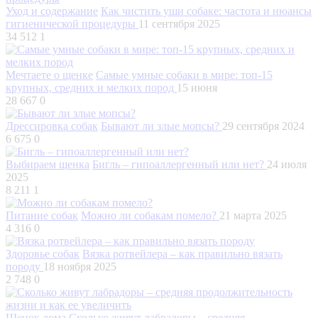
Уход и содержание
Как чистить уши собаке: частота и нюансы
гигиенической процедуры
11 сентября 2025
34 512
1
Мечтаете о щенке
Самые умные собаки в мире: топ-15
крупных, средних и мелких пород
15 июня
28 667
0
Дрессировка собак
Бывают ли злые мопсы?
29 сентября 2024
6 675
0
Выбираем щенка
Бигль – гипоаллергенный или нет?
24 июля
2025
8 211
1
Питание собак
Можно ли собакам помело?
21 марта 2025
4 316
0
Здоровье собак
Вязка ротвейлера – как правильно вязать
породу
18 ноября 2025
2 748
0
Щенок дома
Сколько живут лабрадоры – средняя