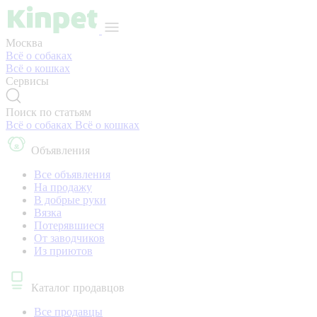
Москва
Всё о собаках
Всё о кошках
Сервисы
Поиск по статьям
Всё о собаках
Всё о кошках
Объявления
Все объявления
На продажу
В добрые руки
Вязка
Потерявшиеся
От заводчиков
Из приютов
Каталог продавцов
Все продавцы