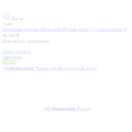
Бигль
3 мес.
шикарная девочка бигля ркф
Москва, проезд Стратонавтов, 9
40 000 ₽
Документы проверены
Линус Юлиус
Заводчик
+
4
объявления
Уральский федеральный округ
+
81
объявление
Россия