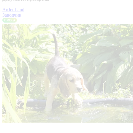
AnJenLand
Заводчик