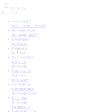
Сервисы
Сервисы
Установите
приложение Kinpet
Какая порода
подходит вам?
Подобрать
питомца
Подарки
от Kinpet
Как выбрать
и купить
питомца
Симулятор
жизни с
питомцем
Готовимся
к появлению
питомца дома
Как взять
питомца
из приюта
Беременность