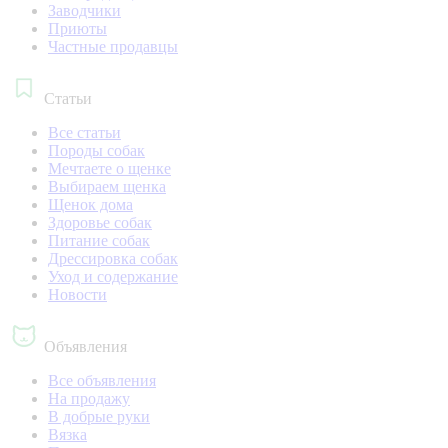
Заводчики
Приюты
Частные продавцы
Статьи
Все статьи
Породы собак
Мечтаете о щенке
Выбираем щенка
Щенок дома
Здоровье собак
Питание собак
Дрессировка собак
Уход и содержание
Новости
Объявления
Все объявления
На продажу
В добрые руки
Вязка