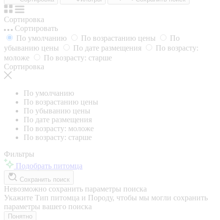
Сортировка
Сортировать
По умолчанию
По возрастанию цены
По
убыванию цены
По дате размещения
По возрасту:
моложе
По возрасту: старше
Сортировка
По умолчанию
По возрастанию цены
По убыванию цены
По дате размещения
По возрасту: моложе
По возрасту: старше
Фильтры
Подобрать питомца
Сохранить поиск
Невозможно сохранить параметры поиска
Укажите Тип питомца и Породу, чтобы мы могли сохранить
параметры вашего поиска
Понятно