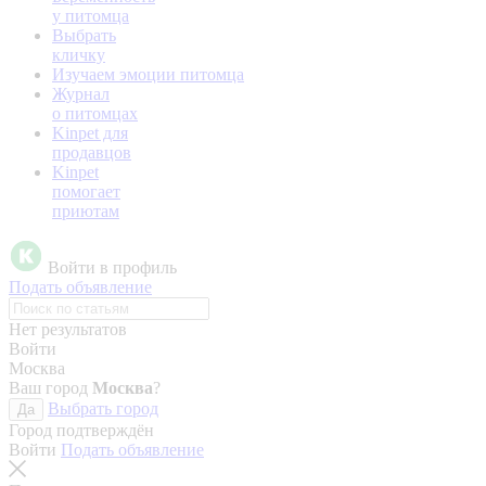
у питомца
Выбрать
кличку
Изучаем эмоции питомца
Журнал
о питомцах
Kinpet для
продавцов
Kinpet
помогает
приютам
Войти в профиль
Подать объявление
Нет результатов
Войти
Москва
Ваш город
Москва
?
Выбрать город
Да
Город подтверждён
Войти
Подать объявление