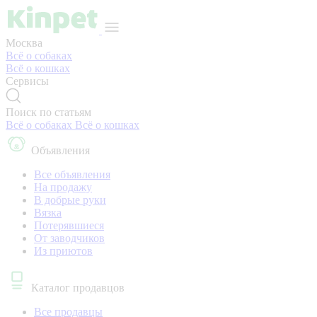
Москва
Всё о собаках
Всё о кошках
Сервисы
Поиск по статьям
Всё о собаках
Всё о кошках
Объявления
Все объявления
На продажу
В добрые руки
Вязка
Потерявшиеся
От заводчиков
Из приютов
Каталог продавцов
Все продавцы