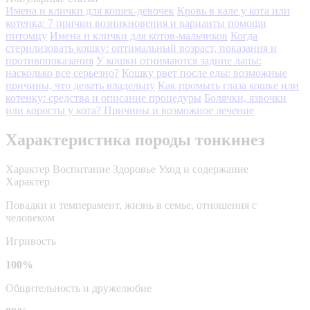
Имена и клички для кошек-девочек
Кровь в кале у кота или
котенка: 7 причин возникновения и варианты помощи
питомцу
Имена и клички для котов-мальчиков
Когда
стерилизовать кошку: оптимальный возраст, показания и
противопоказания
У кошки отнимаются задние лапы:
насколько все серьезно?
Кошку рвет после еды: возможные
причины, что делать владельцу
Как промыть глаза кошке или
котенку: средства и описание процедуры
Болячки, язвочки
или коросты у кота? Причины и возможное лечение
Характеристика породы тонкинез
Характер
Воспитание
Здоровье
Уход и содержание
Характер
Повадки и темперамент, жизнь в семье, отношения с
человеком
Игривость
100%
Общительность и дружелюбие