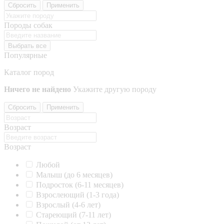
Сбросить
Применить
Породы собак
Выбрать все
Популярные
Каталог пород
Ничего не найдено
Укажите другую породу
Сбросить
Применить
Возраст
Возраст
Любой
Малыш (до 6 месяцев)
Подросток (6-11 месяцев)
Взрослеющий (1-3 года)
Взрослый (4-6 лет)
Стареющий (7-11 лет)