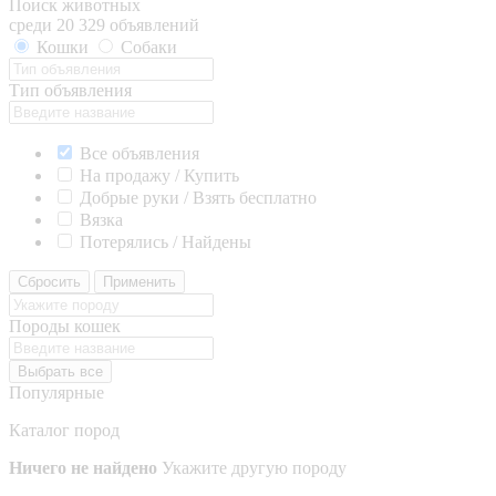
Поиск животных
среди 20 329 объявлений
Кошки
Собаки
Тип объявления
Все объявления
На продажу / Купить
Добрые руки / Взять бесплатно
Вязка
Потерялись / Найдены
Сбросить
Применить
Породы кошек
Выбрать все
Популярные
Каталог пород
Ничего не найдено
Укажите другую породу