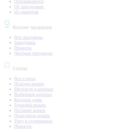
Потерявшиеся
От заводчиков
Из приютов
Каталог продавцов
Все продавцы
Заводчики
Приюты
Частные продавцы
Статьи
Все статьи
Породы кошек
Мечтаете о котенке
Выбираем котенка
Котенок дома
Здоровье кошек
Питание кошек
Поведение кошек
Уход и содержание
Новости