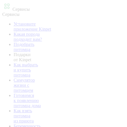
Сервисы
Сервисы
Установите
приложение Kinpet
Какая порода
подходит вам?
Подобрать
питомца
Подарки
от Kinpet
Как выбрать
и купить
питомца
Симулятор
жизни с
питомцем
Готовимся
к появлению
питомца дома
Как взять
питомца
из приюта
Беременность