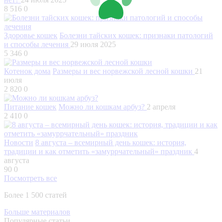
8 516
0
Здоровье кошек
Болезни тайских кошек: признаки патологий
и способы лечения
29 июля 2025
5 346
0
Котенок дома
Размеры и вес норвежской лесной кошки
21
июля
2 820
0
Питание кошек
Можно ли кошкам арбуз?
2 апреля
2 410
0
Новости
8 августа – всемирный день кошек: история,
традиции и как отметить «замуррчательный» праздник
4
августа
90
0
Посмотреть все
Более 1 500 статей
Больше материалов
Популярные статьи