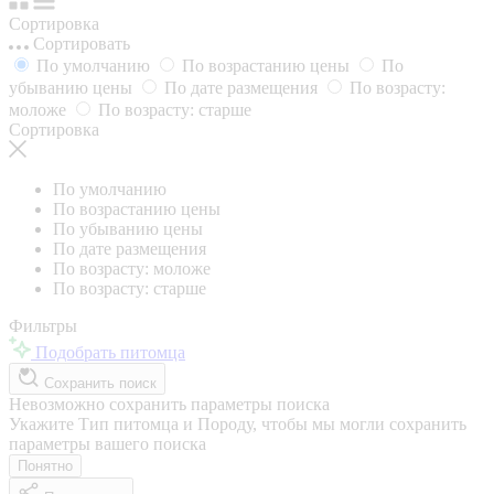
Сортировка
Сортировать
По умолчанию
По возрастанию цены
По
убыванию цены
По дате размещения
По возрасту:
моложе
По возрасту: старше
Сортировка
По умолчанию
По возрастанию цены
По убыванию цены
По дате размещения
По возрасту: моложе
По возрасту: старше
Фильтры
Подобрать питомца
Сохранить поиск
Невозможно сохранить параметры поиска
Укажите Тип питомца и Породу, чтобы мы могли сохранить
параметры вашего поиска
Понятно