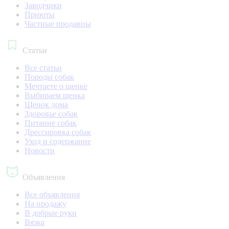
Заводчики
Приюты
Частные продавцы
Статьи
Все статьи
Породы собак
Мечтаете о щенке
Выбираем щенка
Щенок дома
Здоровье собак
Питание собак
Дрессировка собак
Уход и содержание
Новости
Объявления
Все объявления
На продажу
В добрые руки
Вязка