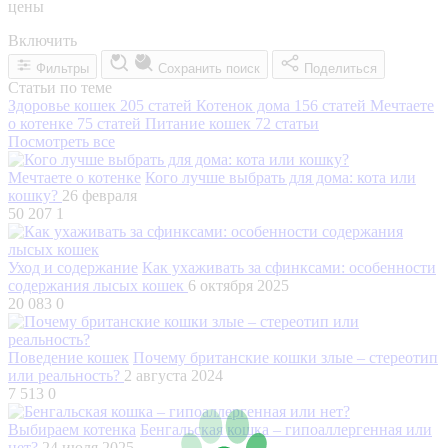
цены
Включить
Фильтры
Сохранить поиск
Поделиться
Статьи по теме
Здоровье кошек
205 статей
Котенок дома
156 статей
Мечтаете
о котенке
75 статей
Питание кошек
72 статьи
Посмотреть все
Мечтаете о котенке
Кого лучше выбрать для дома: кота или
кошку?
26 февраля
50 207
1
Уход и содержание
Как ухаживать за сфинксами: особенности
содержания лысых кошек
6 октября 2025
20 083
0
Поведение кошек
Почему британские кошки злые – стереотип
или реальность?
2 августа 2024
7 513
0
Выбираем котенка
Бенгальская кошка – гипоаллергенная или
нет?
24 июля 2025