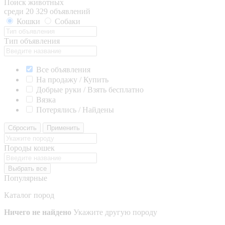
Поиск животных
среди 20 329 объявлений
Кошки
Собаки
Тип объявления
Все объявления
На продажу / Купить
Добрые руки / Взять бесплатно
Вязка
Потерялись / Найдены
Сбросить
Применить
Породы кошек
Выбрать все
Популярные
Каталог пород
Ничего не найдено
Укажите другую породу