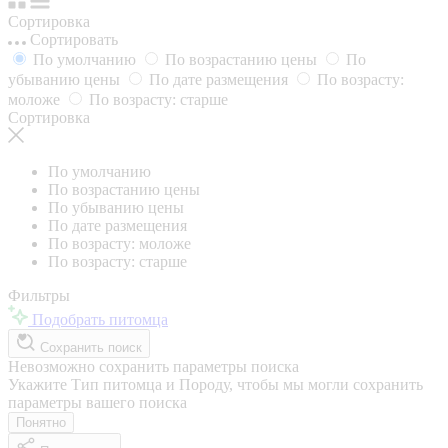
Сортировка
Сортировать
По умолчанию
По возрастанию цены
По
убыванию цены
По дате размещения
По возрасту:
моложе
По возрасту: старше
Сортировка
По умолчанию
По возрастанию цены
По убыванию цены
По дате размещения
По возрасту: моложе
По возрасту: старше
Фильтры
Подобрать питомца
Сохранить поиск
Невозможно сохранить параметры поиска
Укажите Тип питомца и Породу, чтобы мы могли сохранить
параметры вашего поиска
Понятно