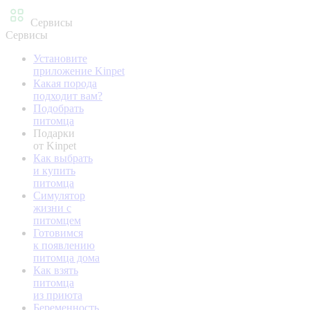
Сервисы
Сервисы
Установите
приложение Kinpet
Какая порода
подходит вам?
Подобрать
питомца
Подарки
от Kinpet
Как выбрать
и купить
питомца
Симулятор
жизни с
питомцем
Готовимся
к появлению
питомца дома
Как взять
питомца
из приюта
Беременность