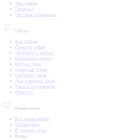
Заводчики
Приюты
Частные продавцы
Статьи
Все статьи
Породы собак
Мечтаете о щенке
Выбираем щенка
Щенок дома
Здоровье собак
Питание собак
Дрессировка собак
Уход и содержание
Новости
Объявления
Все объявления
На продажу
В добрые руки
Вязка