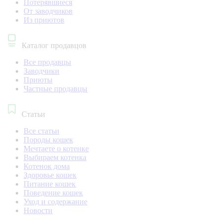
Потерявшиеся
От заводчиков
Из приютов
Каталог продавцов
Все продавцы
Заводчики
Приюты
Частные продавцы
Статьи
Все статьи
Породы кошек
Мечтаете о котенке
Выбираем котенка
Котенок дома
Здоровье кошек
Питание кошек
Поведение кошек
Уход и содержание
Новости