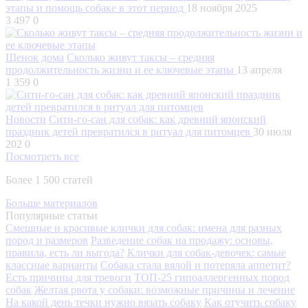
этапы и помощь собаке в этот период
18 ноября 2025
3 497
0
Щенок дома
Сколько живут таксы – средняя
продолжительность жизни и ее ключевые этапы
13 апреля
1 359
0
Новости
Сити-го-сан для собак: как древний японский
праздник детей превратился в ритуал для питомцев
30 июля
202
0
Посмотреть все
Более 1 500 статей
Больше материалов
Популярные статьи
Смешные и красивые клички для собак: имена для разных
пород и размеров
Разведение собак на продажу: основы,
правила, есть ли выгода?
Клички для собак-девочек: самые
классные варианты
Собака стала вялой и потеряла аппетит?
Есть причины для тревоги
ТОП-25 гипоаллергенных пород
собак
Желтая рвота у собаки: возможные причины и лечение
На какой день течки нужно вязать собаку
Как отучить собаку