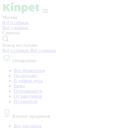
Москва
Всё о собаках
Всё о кошках
Сервисы
Поиск по статьям
Всё о собаках
Всё о кошках
Объявления
Все объявления
На продажу
В добрые руки
Вязка
Потерявшиеся
От заводчиков
Из приютов
Каталог продавцов
Все продавцы