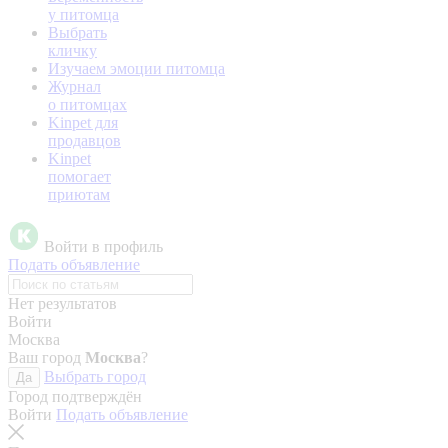
у питомца
Выбрать
кличку
Изучаем эмоции питомца
Журнал
о питомцах
Kinpet для
продавцов
Kinpet
помогает
приютам
Войти в профиль
Подать объявление
Нет результатов
Войти
Москва
Ваш город
Москва
?
Выбрать город
Да
Город подтверждён
Войти
Подать объявление