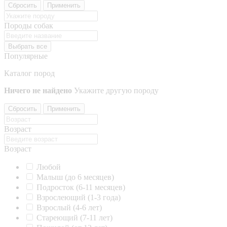
Сбросить
Применить
Породы собак
Выбрать все
Популярные
Каталог пород
Ничего не найдено
Укажите другую породу
Сбросить
Применить
Возраст
Возраст
Любой
Малыш (до 6 месяцев)
Подросток (6-11 месяцев)
Взрослеющий (1-3 года)
Взрослый (4-6 лет)
Стареющий (7-11 лет)