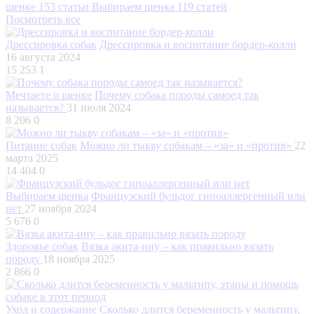
щенке
153 статьи
Выбираем щенка
119 статей
Посмотреть все
Дрессировка собак
Дрессировка и воспитание бордер-колли
16 августа 2024
15 253
1
Мечтаете о щенке
Почему собака породы самоед так
называется?
31 июля 2024
8 206
0
Питание собак
Можно ли тыкву собакам – «за» и «против»
22
марта 2025
14 404
0
Выбираем щенка
Французский бульдог гипоаллергенный или
нет
27 ноября 2024
5 676
0
Здоровье собак
Вязка акита-ину – как правильно вязать
породу
18 ноября 2025
2 866
0
Уход и содержание
Сколько длится беременность у мальтипу,