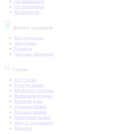
Потерявшиеся
От заводчиков
Из приютов
Каталог продавцов
Все продавцы
Заводчики
Приюты
Частные продавцы
Статьи
Все статьи
Породы кошек
Мечтаете о котенке
Выбираем котенка
Котенок дома
Здоровье кошек
Питание кошек
Поведение кошек
Уход и содержание
Новости