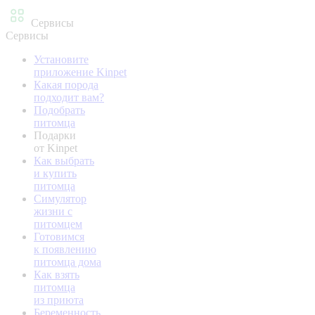
Сервисы
Сервисы
Установите
приложение Kinpet
Какая порода
подходит вам?
Подобрать
питомца
Подарки
от Kinpet
Как выбрать
и купить
питомца
Симулятор
жизни с
питомцем
Готовимся
к появлению
питомца дома
Как взять
питомца
из приюта
Беременность