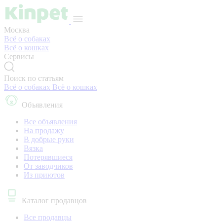
Москва
Всё о собаках
Всё о кошках
Сервисы
Поиск по статьям
Всё о собаках
Всё о кошках
Объявления
Все объявления
На продажу
В добрые руки
Вязка
Потерявшиеся
От заводчиков
Из приютов
Каталог продавцов
Все продавцы