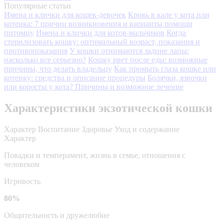
Популярные статьи
Имена и клички для кошек-девочек
Кровь в кале у кота или
котенка: 7 причин возникновения и варианты помощи
питомцу
Имена и клички для котов-мальчиков
Когда
стерилизовать кошку: оптимальный возраст, показания и
противопоказания
У кошки отнимаются задние лапы:
насколько все серьезно?
Кошку рвет после еды: возможные
причины, что делать владельцу
Как промыть глаза кошке или
котенку: средства и описание процедуры
Болячки, язвочки
или коросты у кота? Причины и возможное лечение
Характеристики экзотической кошки
Характер
Воспитание
Здоровье
Уход и содержание
Характер
Повадки и темперамент, жизнь в семье, отношения с
человеком
Игривость
80%
Общительность и дружелюбие