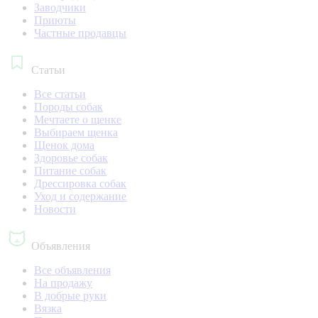
Заводчики
Приюты
Частные продавцы
Статьи
Все статьи
Породы собак
Мечтаете о щенке
Выбираем щенка
Щенок дома
Здоровье собак
Питание собак
Дрессировка собак
Уход и содержание
Новости
Объявления
Все объявления
На продажу
В добрые руки
Вязка