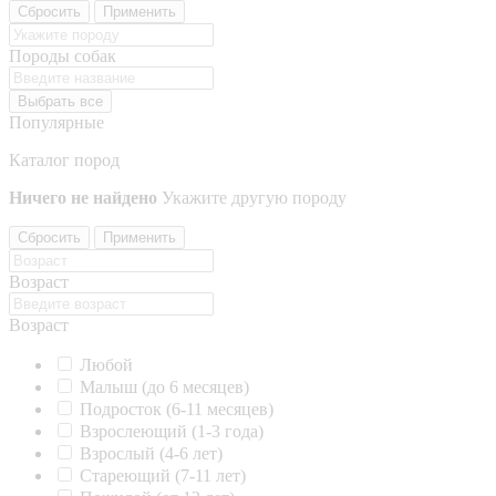
Сбросить
Применить
Породы собак
Выбрать все
Популярные
Каталог пород
Ничего не найдено
Укажите другую породу
Сбросить
Применить
Возраст
Возраст
Любой
Малыш (до 6 месяцев)
Подросток (6-11 месяцев)
Взрослеющий (1-3 года)
Взрослый (4-6 лет)
Стареющий (7-11 лет)