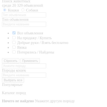
Поиск животных
среди 20 329 объявлений
Кошки
Собаки
Тип объявления
Все объявления
На продажу / Купить
Добрые руки / Взять бесплатно
Вязка
Потерялись / Найдены
Сбросить
Применить
Породы кошек
Выбрать все
Популярные
Каталог пород
Ничего не найдено
Укажите другую породу