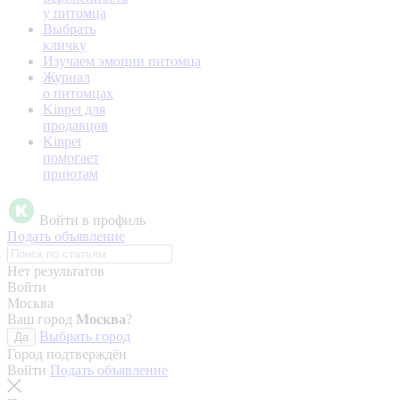
у питомца
Выбрать
кличку
Изучаем эмоции питомца
Журнал
о питомцах
Kinpet для
продавцов
Kinpet
помогает
приютам
Войти в профиль
Подать объявление
Нет результатов
Войти
Москва
Ваш город
Москва
?
Выбрать город
Да
Город подтверждён
Войти
Подать объявление