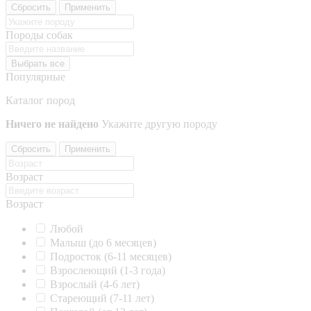
Сбросить
Применить
Породы собак
Выбрать все
Популярные
Каталог пород
Ничего не найдено
Укажите другую породу
Сбросить
Применить
Возраст
Возраст
Любой
Малыш (до 6 месяцев)
Подросток (6-11 месяцев)
Взрослеющий (1-3 года)
Взрослый (4-6 лет)
Стареющий (7-11 лет)