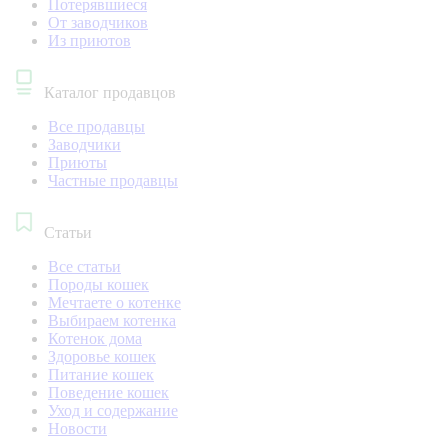
Потерявшиеся
От заводчиков
Из приютов
Каталог продавцов
Все продавцы
Заводчики
Приюты
Частные продавцы
Статьи
Все статьи
Породы кошек
Мечтаете о котенке
Выбираем котенка
Котенок дома
Здоровье кошек
Питание кошек
Поведение кошек
Уход и содержание
Новости