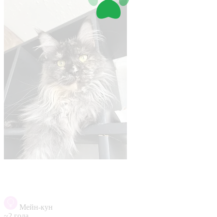
Мейн-кун
~2 года