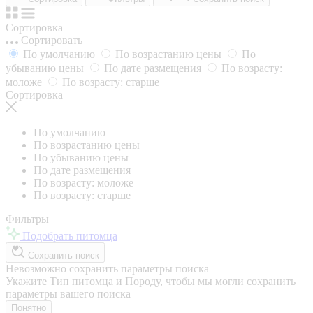
Сортировка
Сортировать
По умолчанию
По возрастанию цены
По
убыванию цены
По дате размещения
По возрасту:
моложе
По возрасту: старше
Сортировка
По умолчанию
По возрастанию цены
По убыванию цены
По дате размещения
По возрасту: моложе
По возрасту: старше
Фильтры
Подобрать питомца
Сохранить поиск
Невозможно сохранить параметры поиска
Укажите Тип питомца и Породу, чтобы мы могли сохранить
параметры вашего поиска
Понятно