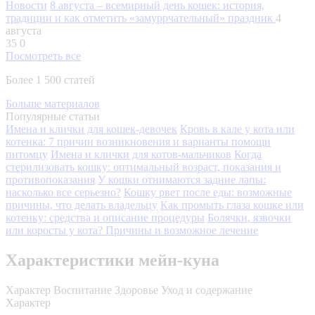
Новости
8 августа – всемирный день кошек: история,
традиции и как отметить «замуррчательный» праздник
4
августа
35
0
Посмотреть все
Более 1 500 статей
Больше материалов
Популярные статьи
Имена и клички для кошек-девочек
Кровь в кале у кота или
котенка: 7 причин возникновения и варианты помощи
питомцу
Имена и клички для котов-мальчиков
Когда
стерилизовать кошку: оптимальный возраст, показания и
противопоказания
У кошки отнимаются задние лапы:
насколько все серьезно?
Кошку рвет после еды: возможные
причины, что делать владельцу
Как промыть глаза кошке или
котенку: средства и описание процедуры
Болячки, язвочки
или коросты у кота? Причины и возможное лечение
Характеристики мейн-куна
Характер
Воспитание
Здоровье
Уход и содержание
Характер