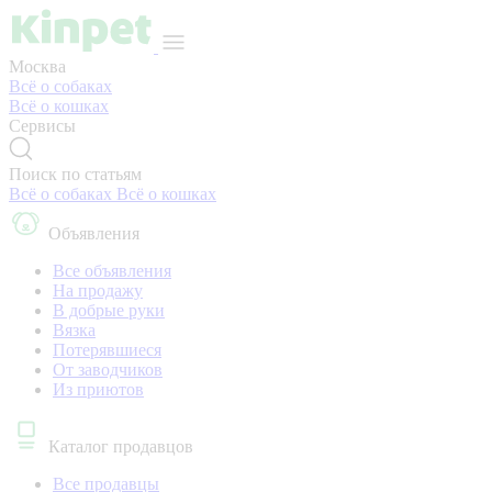
Москва
Всё о собаках
Всё о кошках
Сервисы
Поиск по статьям
Всё о собаках
Всё о кошках
Объявления
Все объявления
На продажу
В добрые руки
Вязка
Потерявшиеся
От заводчиков
Из приютов
Каталог продавцов
Все продавцы