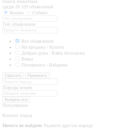
Поиск животных
среди 20 329 объявлений
Кошки
Собаки
Тип объявления
Все объявления
На продажу / Купить
Добрые руки / Взять бесплатно
Вязка
Потерялись / Найдены
Сбросить
Применить
Породы кошек
Выбрать все
Популярные
Каталог пород
Ничего не найдено
Укажите другую породу