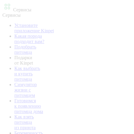
Сервисы
Сервисы
Установите
приложение Kinpet
Какая порода
подходит вам?
Подобрать
питомца
Подарки
от Kinpet
Как выбрать
и купить
питомца
Симулятор
жизни с
питомцем
Готовимся
к появлению
питомца дома
Как взять
питомца
из приюта
Беременность