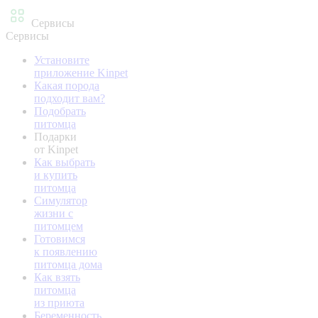
Сервисы
Сервисы
Установите
приложение Kinpet
Какая порода
подходит вам?
Подобрать
питомца
Подарки
от Kinpet
Как выбрать
и купить
питомца
Симулятор
жизни с
питомцем
Готовимся
к появлению
питомца дома
Как взять
питомца
из приюта
Беременность