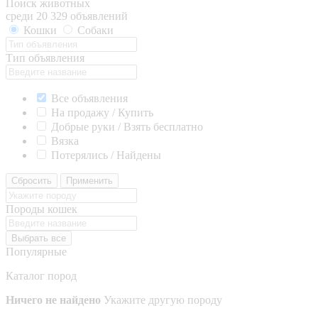
Поиск животных
среди 20 329 объявлений
Кошки
Собаки
Тип объявления
Все объявления
На продажу / Купить
Добрые руки / Взять бесплатно
Вязка
Потерялись / Найдены
Сбросить
Применить
Породы кошек
Выбрать все
Популярные
Каталог пород
Ничего не найдено
Укажите другую породу