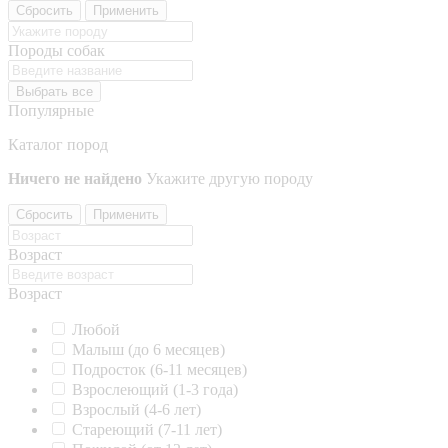
Сбросить
Применить
Породы собак
Выбрать все
Популярные
Каталог пород
Ничего не найдено
Укажите другую породу
Сбросить
Применить
Возраст
Возраст
Любой
Малыш (до 6 месяцев)
Подросток (6-11 месяцев)
Взрослеющий (1-3 года)
Взрослый (4-6 лет)
Стареющий (7-11 лет)