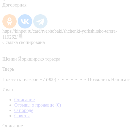
Договорная
https://kinpet.ru/card/tver/sobaki/shchenki-yorkshirsko-terera-
119262/
Ссылка скопирована
Щенки Йоркширско терьера
Тверь
Показать телефон
+7 (900) ⚬⚬⚬ ⚬⚬ ⚬⚬
Позвонить
Написать
Иван
Описание
Отзывы о продавце
(0)
О породе
Советы
Описание