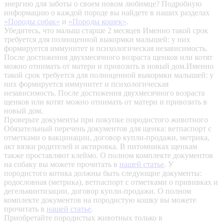
энергию для заботы о своем новом любимце? Подробную
информацию о каждой породе вы найдете в наших разделах
«Породы собак»
и
«Породы кошек»
.
Убедитесь, что малыш старше 2 месяцев
Именно такой срок
требуется для полноценной выкормки малышей: у них
формируется иммунитет и психологическая независимость.
После достижения двухмесячного возраста щенков или котят
можно отнимать от матери и привозить в новый дом.Именно
такой срок требуется для полноценной выкормки малышей: у
них формируется иммунитет и психологическая
независимость. После достижения двухмесячного возраста
щенков или котят можно отнимать от матери и привозить в
новый дом.
Проверьте документы при покупке породистого животного
Обязательный перечень документов для щенка: ветпаспорт с
отметками о вакцинации, договор купли-продажи, метрика,
акт вязки родителей и актировка. В питомниках щенкам
также проставляют клеймо. О полном комплекте документов
на собаку вы можете прочитать в
нашей статье
.
У
породистого котика должны быть следующие документы:
родословная (метрика), ветпаспорт с отметками о прививках и
дегельминтизации, договор купли-продажи. О полном
комплекте документов на породистую кошку вы можете
прочитать в
нашей статье
.
Приобретайте породистых животных только в