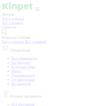
Москва
Всё о собаках
Всё о кошках
Сервисы
Поиск по статьям
Всё о собаках
Всё о кошках
Объявления
Все объявления
На продажу
В добрые руки
Вязка
Потерявшиеся
От заводчиков
Из приютов
Каталог продавцов
Все продавцы