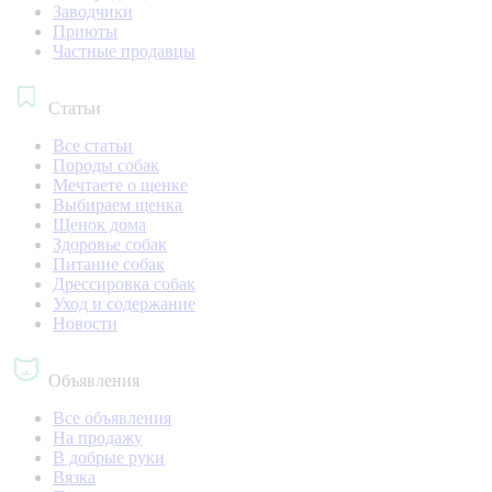
Заводчики
Приюты
Частные продавцы
Статьи
Все статьи
Породы собак
Мечтаете о щенке
Выбираем щенка
Щенок дома
Здоровье собак
Питание собак
Дрессировка собак
Уход и содержание
Новости
Объявления
Все объявления
На продажу
В добрые руки
Вязка