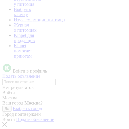
у питомца
Выбрать
кличку
Изучаем эмоции питомца
Журнал
о питомцах
Kinpet для
продавцов
Kinpet
помогает
приютам
Войти в профиль
Подать объявление
Нет результатов
Войти
Москва
Ваш город
Москва
?
Выбрать город
Да
Город подтверждён
Войти
Подать объявление