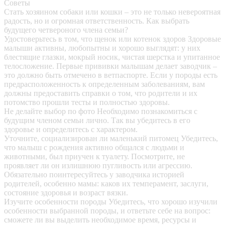
Советы
Стать хозяином собаки или кошки – это не только невероятная
радость, но и огромная ответственность. Как выбрать
будущего четвероного члена семьи?
Удостоверьтесь в том, что щенок или котенок здоров
Здоровые
малыши активны, любопытны и хорошо выглядят: у них
блестящие глазки, мокрый носик, чистая шерстка и упитанное
телосложение. Первые прививки малышам делает заводчик –
это должно быть отмечено в ветпаспорте. Если у породы есть
предрасположенность к определенным заболеваниям, вам
должны предоставить справки о том, что родители и их
потомство прошли тесты и полностью здоровы.
Не делайте выбор по фото
Необходимо познакомиться с
будущим членом семьи лично. Так вы убедитесь в его
здоровье и определитесь с характером.
Уточните, социализирован ли маленький питомец
Убедитесь,
что малыш с рождения активно общался с людьми и
животными, был приучен к туалету. Посмотрите, не
проявляет ли он излишнюю пугливость или агрессию.
Обязательно поинтересуйтесь у заводчика историей
родителей, особенно мамы: каков их темперамент, заслуги,
состояние здоровья и возраст вязки.
Изучите особенности породы
Убедитесь, что хорошо изучили
особенности выбранной породы, и ответьте себе на вопрос:
сможете ли вы выделить необходимое время, ресурсы и