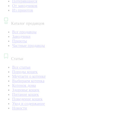
Потерявшиеся
От заводчиков
Из приютов
Каталог продавцов
Все продавцы
Заводчики
Приюты
Частные продавцы
Статьи
Все статьи
Породы кошек
Мечтаете о котенке
Выбираем котенка
Котенок дома
Здоровье кошек
Питание кошек
Поведение кошек
Уход и содержание
Новости