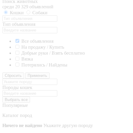
Поиск животных
среди 20 329 объявлений
Кошки
Собаки
Тип объявления
Все объявления
На продажу / Купить
Добрые руки / Взять бесплатно
Вязка
Потерялись / Найдены
Сбросить
Применить
Породы кошек
Выбрать все
Популярные
Каталог пород
Ничего не найдено
Укажите другую породу