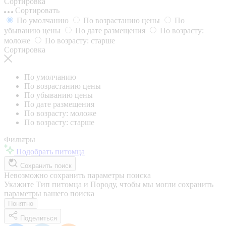
Сортировка
Сортировать
По умолчанию
По возрастанию цены
По
убыванию цены
По дате размещения
По возрасту:
моложе
По возрасту: старше
Сортировка
По умолчанию
По возрастанию цены
По убыванию цены
По дате размещения
По возрасту: моложе
По возрасту: старше
Фильтры
Подобрать питомца
Сохранить поиск
Невозможно сохранить параметры поиска
Укажите Тип питомца и Породу, чтобы мы могли сохранить
параметры вашего поиска
Понятно
Поделиться