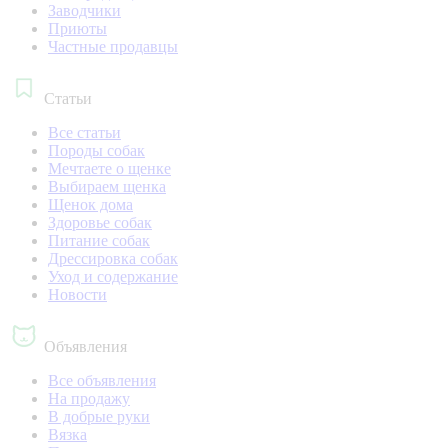
Заводчики
Приюты
Частные продавцы
Статьи
Все статьи
Породы собак
Мечтаете о щенке
Выбираем щенка
Щенок дома
Здоровье собак
Питание собак
Дрессировка собак
Уход и содержание
Новости
Объявления
Все объявления
На продажу
В добрые руки
Вязка