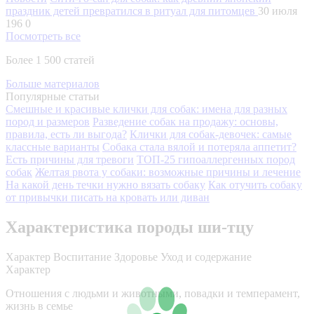
праздник детей превратился в ритуал для питомцев
30 июля
196
0
Посмотреть все
Более 1 500 статей
Больше материалов
Популярные статьи
Смешные и красивые клички для собак: имена для разных
пород и размеров
Разведение собак на продажу: основы,
правила, есть ли выгода?
Клички для собак-девочек: самые
классные варианты
Собака стала вялой и потеряла аппетит?
Есть причины для тревоги
ТОП-25 гипоаллергенных пород
собак
Желтая рвота у собаки: возможные причины и лечение
На какой день течки нужно вязать собаку
Как отучить собаку
от привычки писать на кровать или диван
Характеристика породы ши-тцу
Характер
Воспитание
Здоровье
Уход и содержание
Характер
Отношения с людьми и животными, повадки и темперамент,
жизнь в семье