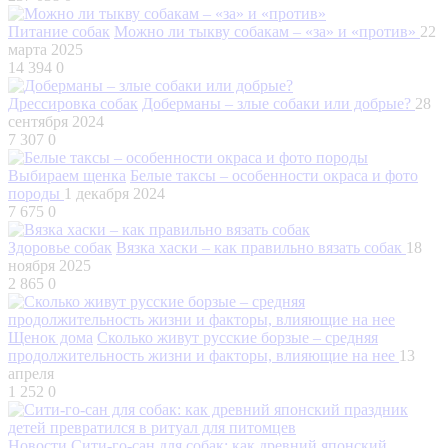
Питание собак
Можно ли тыкву собакам – «за» и «против»
22
марта 2025
14 394
0
Дрессировка собак
Доберманы – злые собаки или добрые?
28
сентября 2024
7 307
0
Выбираем щенка
Белые таксы – особенности окраса и фото
породы
1 декабря 2024
7 675
0
Здоровье собак
Вязка хаски – как правильно вязать собак
18
ноября 2025
2 865
0
Щенок дома
Сколько живут русские борзые – средняя
продолжительность жизни и факторы, влияющие на нее
13
апреля
1 252
0
Новости
Сити-го-сан для собак: как древний японский