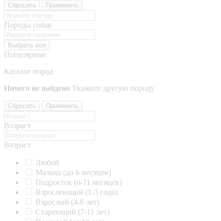
Сбросить
Применить
Породы собак
Выбрать все
Популярные
Каталог пород
Ничего не найдено
Укажите другую породу
Сбросить
Применить
Возраст
Возраст
Любой
Малыш (до 6 месяцев)
Подросток (6-11 месяцев)
Взрослеющий (1-3 года)
Взрослый (4-6 лет)
Стареющий (7-11 лет)