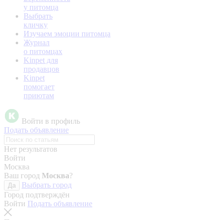
у питомца
Выбрать
кличку
Изучаем эмоции питомца
Журнал
о питомцах
Kinpet для
продавцов
Kinpet
помогает
приютам
Войти в профиль
Подать объявление
Нет результатов
Войти
Москва
Ваш город
Москва
?
Выбрать город
Да
Город подтверждён
Войти
Подать объявление