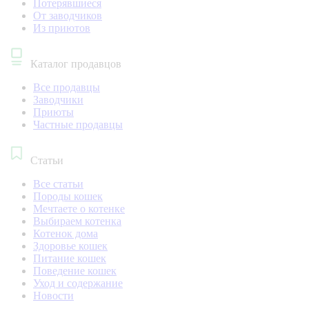
Потерявшиеся
От заводчиков
Из приютов
Каталог продавцов
Все продавцы
Заводчики
Приюты
Частные продавцы
Статьи
Все статьи
Породы кошек
Мечтаете о котенке
Выбираем котенка
Котенок дома
Здоровье кошек
Питание кошек
Поведение кошек
Уход и содержание
Новости