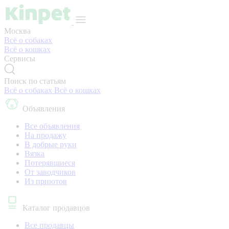
Москва
Всё о собаках
Всё о кошках
Сервисы
Поиск по статьям
Всё о собаках
Всё о кошках
Объявления
Все объявления
На продажу
В добрые руки
Вязка
Потерявшиеся
От заводчиков
Из приютов
Каталог продавцов
Все продавцы