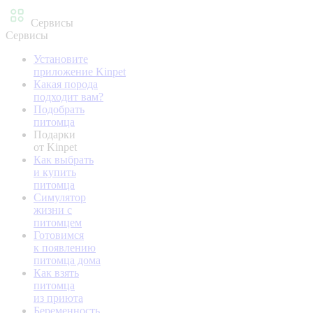
Сервисы
Сервисы
Установите
приложение Kinpet
Какая порода
подходит вам?
Подобрать
питомца
Подарки
от Kinpet
Как выбрать
и купить
питомца
Симулятор
жизни с
питомцем
Готовимся
к появлению
питомца дома
Как взять
питомца
из приюта
Беременность