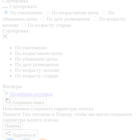
Сортировка
Сортировать
По умолчанию
По возрастанию цены
По
убыванию цены
По дате размещения
По возрасту:
моложе
По возрасту: старше
Сортировка
По умолчанию
По возрастанию цены
По убыванию цены
По дате размещения
По возрасту: моложе
По возрасту: старше
Фильтры
Подобрать питомца
Сохранить поиск
Невозможно сохранить параметры поиска
Укажите Тип питомца и Породу, чтобы мы могли сохранить
параметры вашего поиска
Понятно
Поделиться