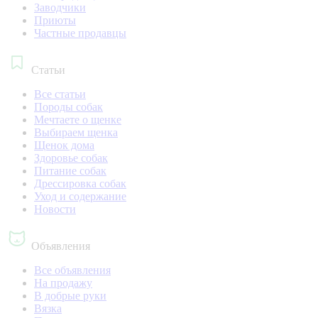
Заводчики
Приюты
Частные продавцы
Статьи
Все статьи
Породы собак
Мечтаете о щенке
Выбираем щенка
Щенок дома
Здоровье собак
Питание собак
Дрессировка собак
Уход и содержание
Новости
Объявления
Все объявления
На продажу
В добрые руки
Вязка