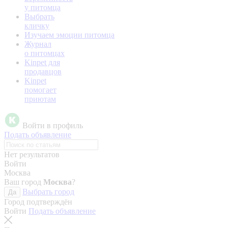
у питомца
Выбрать
кличку
Изучаем эмоции питомца
Журнал
о питомцах
Kinpet для
продавцов
Kinpet
помогает
приютам
Войти в профиль
Подать объявление
Нет результатов
Войти
Москва
Ваш город
Москва
?
Выбрать город
Да
Город подтверждён
Войти
Подать объявление