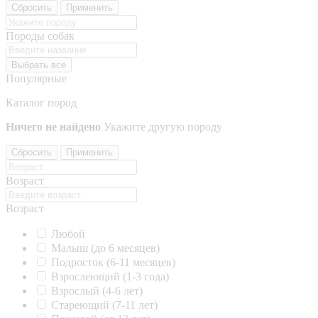
Сбросить
Применить
Породы собак
Выбрать все
Популярные
Каталог пород
Ничего не найдено
Укажите другую породу
Сбросить
Применить
Возраст
Возраст
Любой
Малыш (до 6 месяцев)
Подросток (6-11 месяцев)
Взрослеющий (1-3 года)
Взрослый (4-6 лет)
Стареющий (7-11 лет)