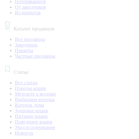
Потерявшиеся
От заводчиков
Из приютов
Каталог продавцов
Все продавцы
Заводчики
Приюты
Частные продавцы
Статьи
Все статьи
Породы кошек
Мечтаете о котенке
Выбираем котенка
Котенок дома
Здоровье кошек
Питание кошек
Поведение кошек
Уход и содержание
Новости