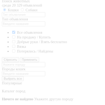
Поиск животных
среди 20 329 объявлений
Кошки
Собаки
Тип объявления
Все объявления
На продажу / Купить
Добрые руки / Взять бесплатно
Вязка
Потерялись / Найдены
Сбросить
Применить
Породы кошек
Выбрать все
Популярные
Каталог пород
Ничего не найдено
Укажите другую породу