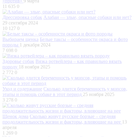
«против»
9 марта
11 635
0
Дрессировка собак
Алабаи — злые, опасные собаки или нет?
29 сентября 2024
10 127
0
Выбираем щенка
Белые таксы – особенности окраса и фото
породы
1 декабря 2024
7 698
0
Здоровье собак
Вязка ротвейлера – как правильно вязать
породу
18 ноября 2025
2 772
0
Уход и содержание
Сколько длится беременность у мопсов,
этапы и помощь собаке в этот период
25 ноября 2025
3 278
0
Щенок дома
Сколько живут русские борзые – средняя
продолжительность жизни и факторы, влияющие на нее
13
апреля
1 269
0