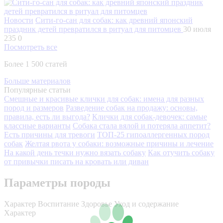
Новости
Сити-го-сан для собак: как древний японский
праздник детей превратился в ритуал для питомцев
30 июля
235
0
Посмотреть все
Более 1 500 статей
Больше материалов
Популярные статьи
Смешные и красивые клички для собак: имена для разных
пород и размеров
Разведение собак на продажу: основы,
правила, есть ли выгода?
Клички для собак-девочек: самые
классные варианты
Собака стала вялой и потеряла аппетит?
Есть причины для тревоги
ТОП-25 гипоаллергенных пород
собак
Желтая рвота у собаки: возможные причины и лечение
На какой день течки нужно вязать собаку
Как отучить собаку
от привычки писать на кровать или диван
Параметры породы
Характер
Воспитание
Здоровье
Уход и содержание
Характер