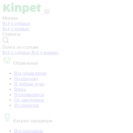
Москва
Всё о собаках
Всё о кошках
Сервисы
Поиск по статьям
Всё о собаках
Всё о кошках
Объявления
Все объявления
На продажу
В добрые руки
Вязка
Потерявшиеся
От заводчиков
Из приютов
Каталог продавцов
Все продавцы