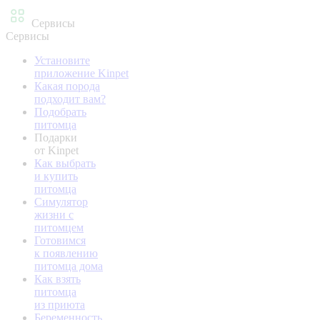
Сервисы
Сервисы
Установите
приложение Kinpet
Какая порода
подходит вам?
Подобрать
питомца
Подарки
от Kinpet
Как выбрать
и купить
питомца
Симулятор
жизни с
питомцем
Готовимся
к появлению
питомца дома
Как взять
питомца
из приюта
Беременность