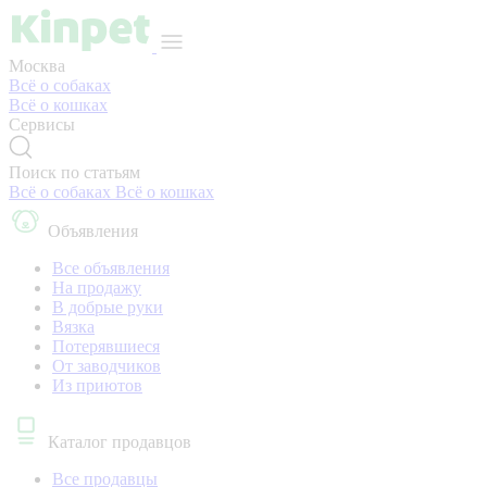
Москва
Всё о собаках
Всё о кошках
Сервисы
Поиск по статьям
Всё о собаках
Всё о кошках
Объявления
Все объявления
На продажу
В добрые руки
Вязка
Потерявшиеся
От заводчиков
Из приютов
Каталог продавцов
Все продавцы