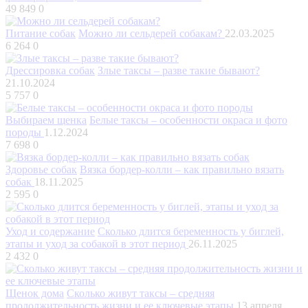
49 849
0
Питание собак
Можно ли сельдерей собакам?
22.03.2025
6 264
0
Дрессировка собак
Злые таксы – разве такие бывают?
21.10.2024
5 757
0
Выбираем щенка
Белые таксы – особенности окраса и фото
породы
1.12.2024
7 698
0
Здоровье собак
Вязка бордер-колли – как правильно вязать
собак
18.11.2025
2 595
0
Уход и содержание
Сколько длится беременность у биглей,
этапы и уход за собакой в этот период
26.11.2025
2 432
0
Щенок дома
Сколько живут таксы – средняя
продолжительность жизни и ее ключевые этапы
13 апреля