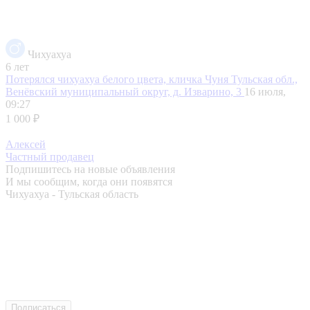
Чихуахуа
6 лет
Потерялся чихуахуа белого цвета, кличка Чуня
Тульская обл.,
Венёвский муниципальный округ, д. Изварино, 3
16 июля,
09:27
1 000 ₽
Алексей
Частный продавец
Подпишитесь на новые объявления
И мы сообщим, когда они появятся
Чихуахуа - Тульская область
Подписаться