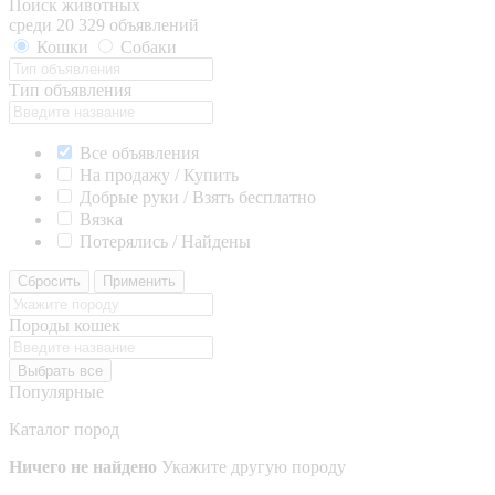
Поиск животных
среди 20 329 объявлений
Кошки
Собаки
Тип объявления
Все объявления
На продажу / Купить
Добрые руки / Взять бесплатно
Вязка
Потерялись / Найдены
Сбросить
Применить
Породы кошек
Выбрать все
Популярные
Каталог пород
Ничего не найдено
Укажите другую породу