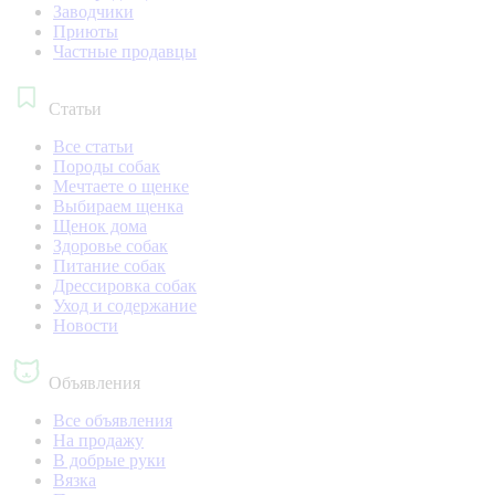
Заводчики
Приюты
Частные продавцы
Статьи
Все статьи
Породы собак
Мечтаете о щенке
Выбираем щенка
Щенок дома
Здоровье собак
Питание собак
Дрессировка собак
Уход и содержание
Новости
Объявления
Все объявления
На продажу
В добрые руки
Вязка