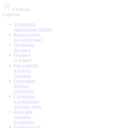
Сервисы
Сервисы
Установите
приложение Kinpet
Какая порода
подходит вам?
Подобрать
питомца
Подарки
от Kinpet
Как выбрать
и купить
питомца
Симулятор
жизни с
питомцем
Готовимся
к появлению
питомца дома
Как взять
питомца
из приюта
Беременность