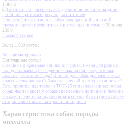
1 380
0
Новости
Сити-го-сан для собак: как древний японский
праздник детей превратился в ритуал для питомцев
30 июля
235
0
Посмотреть все
Более 1 500 статей
Больше материалов
Популярные статьи
Смешные и красивые клички для собак: имена для разных
пород и размеров
Разведение собак на продажу: основы,
правила, есть ли выгода?
Клички для собак-девочек: самые
классные варианты
Собака стала вялой и потеряла аппетит?
Есть причины для тревоги
ТОП-25 гипоаллергенных пород
собак
Желтая рвота у собаки: возможные причины и лечение
На какой день течки нужно вязать собаку
Как отучить собаку
от привычки писать на кровать или диван
Характеристика собак породы
чихуахуа