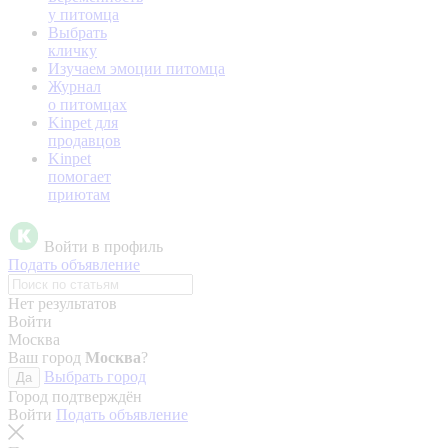
у питомца
Выбрать
кличку
Изучаем эмоции питомца
Журнал
о питомцах
Kinpet для
продавцов
Kinpet
помогает
приютам
Войти в профиль
Подать объявление
Нет результатов
Войти
Москва
Ваш город
Москва
?
Выбрать город
Да
Город подтверждён
Войти
Подать объявление