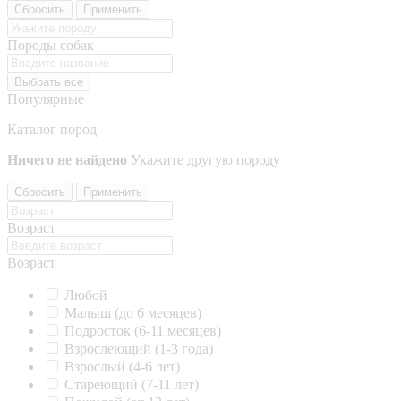
Сбросить
Применить
Породы собак
Выбрать все
Популярные
Каталог пород
Ничего не найдено
Укажите другую породу
Сбросить
Применить
Возраст
Возраст
Любой
Малыш (до 6 месяцев)
Подросток (6-11 месяцев)
Взрослеющий (1-3 года)
Взрослый (4-6 лет)
Стареющий (7-11 лет)