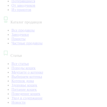
Потерявшиеся
От заводчиков
Из приютов
Каталог продавцов
Все продавцы
Заводчики
Приюты
Частные продавцы
Статьи
Все статьи
Породы кошек
Мечтаете о котенке
Выбираем котенка
Котенок дома
Здоровье кошек
Питание кошек
Поведение кошек
Уход и содержание
Новости