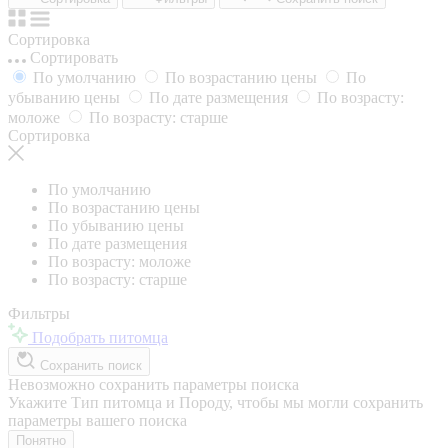
Сортировка
Сортировать
По умолчанию
По возрастанию цены
По
убыванию цены
По дате размещения
По возрасту:
моложе
По возрасту: старше
Сортировка
По умолчанию
По возрастанию цены
По убыванию цены
По дате размещения
По возрасту: моложе
По возрасту: старше
Фильтры
Подобрать питомца
Сохранить поиск
Невозможно сохранить параметры поиска
Укажите Тип питомца и Породу, чтобы мы могли сохранить
параметры вашего поиска
Понятно