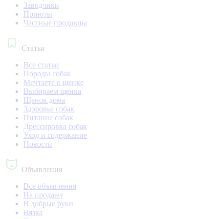
Заводчики
Приюты
Частные продавцы
Статьи
Все статьи
Породы собак
Мечтаете о щенке
Выбираем щенка
Щенок дома
Здоровье собак
Питание собак
Дрессировка собак
Уход и содержание
Новости
Объявления
Все объявления
На продажу
В добрые руки
Вязка