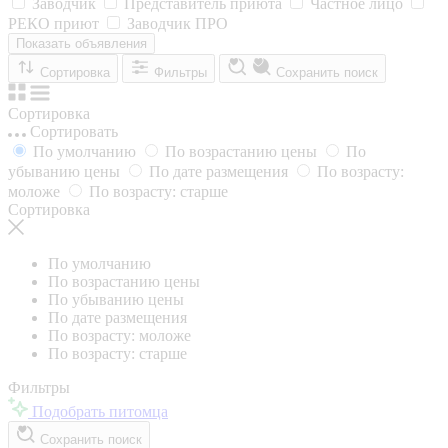
Заводчик
Представитель приюта
Частное лицо
РЕКО приют
Заводчик ПРО
Показать объявления
Сортировка
Фильтры
Сохранить поиск
Сортировка
Сортировать
По умолчанию
По возрастанию цены
По
убыванию цены
По дате размещения
По возрасту:
моложе
По возрасту: старше
Сортировка
По умолчанию
По возрастанию цены
По убыванию цены
По дате размещения
По возрасту: моложе
По возрасту: старше
Фильтры
Подобрать питомца
Сохранить поиск