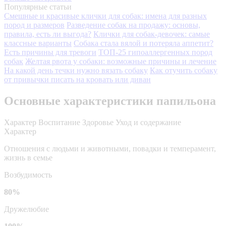
Популярные статьи
Смешные и красивые клички для собак: имена для разных
пород и размеров
Разведение собак на продажу: основы,
правила, есть ли выгода?
Клички для собак-девочек: самые
классные варианты
Собака стала вялой и потеряла аппетит?
Есть причины для тревоги
ТОП-25 гипоаллергенных пород
собак
Желтая рвота у собаки: возможные причины и лечение
На какой день течки нужно вязать собаку
Как отучить собаку
от привычки писать на кровать или диван
Основные характеристики папильона
Характер
Воспитание
Здоровье
Уход и содержание
Характер
Отношения с людьми и животными, повадки и темперамент,
жизнь в семье
Возбудимость
80%
Дружелюбие