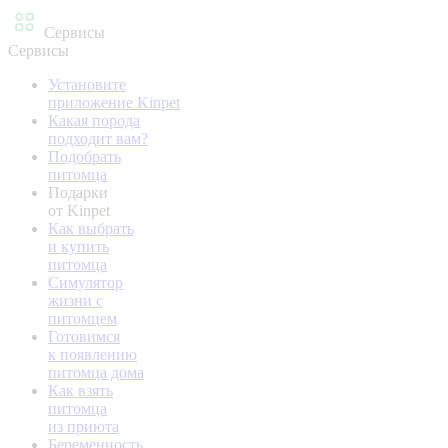
Сервисы
Сервисы
Установите
приложение Kinpet
Какая порода
подходит вам?
Подобрать
питомца
Подарки
от Kinpet
Как выбрать
и купить
питомца
Симулятор
жизни с
питомцем
Готовимся
к появлению
питомца дома
Как взять
питомца
из приюта
Беременность