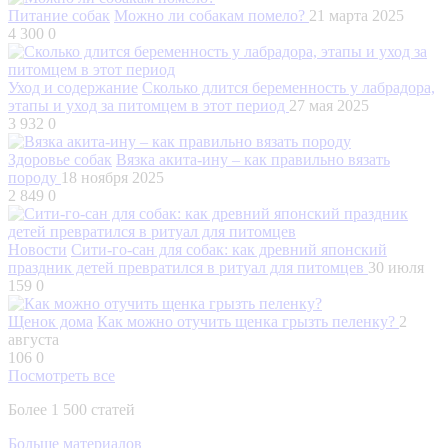
Питание собак
Можно ли собакам помело?
21 марта 2025
4 300
0
Уход и содержание
Сколько длится беременность у лабрадора,
этапы и уход за питомцем в этот период
27 мая 2025
3 932
0
Здоровье собак
Вязка акита-ину – как правильно вязать
породу
18 ноября 2025
2 849
0
Новости
Сити-го-сан для собак: как древний японский
праздник детей превратился в ритуал для питомцев
30 июля
159
0
Щенок дома
Как можно отучить щенка грызть пеленку?
2
августа
106
0
Посмотреть все
Более 1 500 статей
Больше материалов