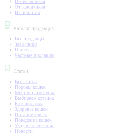
Потерявшиеся
От заводчиков
Из приютов
Каталог продавцов
Все продавцы
Заводчики
Приюты
Частные продавцы
Статьи
Все статьи
Породы кошек
Мечтаете о котенке
Выбираем котенка
Котенок дома
Здоровье кошек
Питание кошек
Поведение кошек
Уход и содержание
Новости