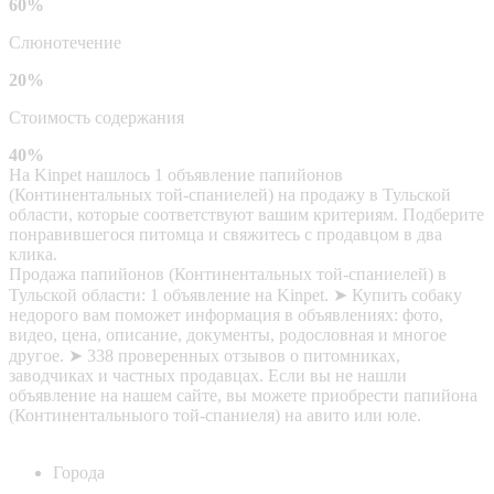
60%
Слюнотечение
20%
Стоимость содержания
40%
На Kinpet нашлось 1 объявление папийонов
(Континентальных той-спаниелей) на продажу в Тульской
области, которые соответствуют вашим критериям. Подберите
понравившегося питомца и свяжитесь с продавцом в два
клика.
Продажа папийонов (Континентальных той-спаниелей) в
Тульской области: 1 объявление на Kinpet. ➤ Купить собаку
недорого вам поможет информация в объявлениях: фото,
видео, цена, описание, документы, родословная и многое
другое. ➤ 338 проверенных отзывов о питомниках,
заводчиках и частных продавцах. Если вы не нашли
объявление на нашем сайте, вы можете приобрести папийона
(Континентальныого той-спаниеля) на авито или юле.
Города