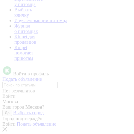
у питомца
Выбрать
кличку
Изучаем эмоции питомца
Журнал
о питомцах
Kinpet для
продавцов
Kinpet
помогает
приютам
Войти в профиль
Подать объявление
Нет результатов
Войти
Москва
Ваш город
Москва
?
Выбрать город
Да
Город подтверждён
Войти
Подать объявление