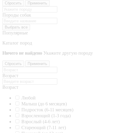
Сбросить
Применить
Породы собак
Выбрать все
Популярные
Каталог пород
Ничего не найдено
Укажите другую породу
Сбросить
Применить
Возраст
Возраст
Любой
Малыш (до 6 месяцев)
Подросток (6-11 месяцев)
Взрослеющий (1-3 года)
Взрослый (4-6 лет)
Стареющий (7-11 лет)