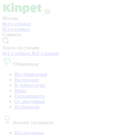
Москва
Всё о собаках
Всё о кошках
Сервисы
Поиск по статьям
Всё о собаках
Всё о кошках
Объявления
Все объявления
На продажу
В добрые руки
Вязка
Потерявшиеся
От заводчиков
Из приютов
Каталог продавцов
Все продавцы