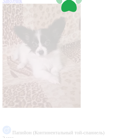
Заводчик
Папийон (Континентальный той-спаниель)