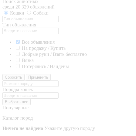
Поиск животных
среди 20 329 объявлений
Кошки
Собаки
Тип объявления
Все объявления
На продажу / Купить
Добрые руки / Взять бесплатно
Вязка
Потерялись / Найдены
Сбросить
Применить
Породы кошек
Выбрать все
Популярные
Каталог пород
Ничего не найдено
Укажите другую породу