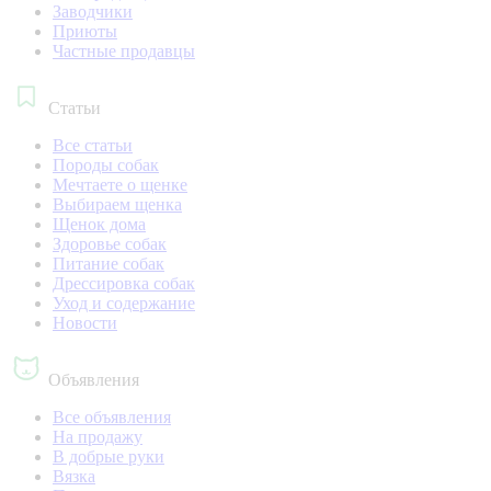
Заводчики
Приюты
Частные продавцы
Статьи
Все статьи
Породы собак
Мечтаете о щенке
Выбираем щенка
Щенок дома
Здоровье собак
Питание собак
Дрессировка собак
Уход и содержание
Новости
Объявления
Все объявления
На продажу
В добрые руки
Вязка