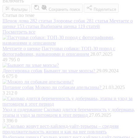
Включить
Фильтры
Сохранить поиск
Поделиться
Статьи по теме
Щенок дома
282 статьи
Здоровье собак
281 статья
Мечтаете о
щенке
153 статьи
Выбираем щенка
119 статей
Посмотреть все
Мечтаете о щенке
Пастушьи собаки: ТОП-30 пород с
фотографиями, названиями и описанием
28.07.2025
49 795
0
Дрессировка собак
Бывают ли злые мопсы?
29.09.2024
6 675
0
Питание собак
Можно ли собакам апельсины?
21.03.2025
3 212
0
Уход и содержание
Сколько длится беременность у добермана,
этапы и уход за питомцем в этот период
27.05.2025
3 396
0
Выбираем щенка
Сколько живут вест-хайленд-уайт-терьеры –