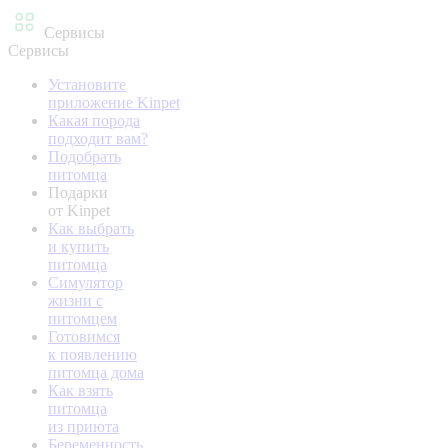
Сервисы
Сервисы
Установите
приложение Kinpet
Какая порода
подходит вам?
Подобрать
питомца
Подарки
от Kinpet
Как выбрать
и купить
питомца
Симулятор
жизни с
питомцем
Готовимся
к появлению
питомца дома
Как взять
питомца
из приюта
Беременность