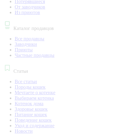
Потерявшиеся
От заводчиков
Из приютов
Каталог продавцов
Все продавцы
Заводчики
Приюты
Частные продавцы
Статьи
Все статьи
Породы кошек
Мечтаете о котенке
Выбираем котенка
Котенок дома
Здоровье кошек
Питание кошек
Поведение кошек
Уход и содержание
Новости