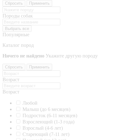
Сбросить
Применить
Породы собак
Выбрать все
Популярные
Каталог пород
Ничего не найдено
Укажите другую породу
Сбросить
Применить
Возраст
Возраст
Любой
Малыш (до 6 месяцев)
Подросток (6-11 месяцев)
Взрослеющий (1-3 года)
Взрослый (4-6 лет)
Стареющий (7-11 лет)