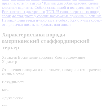
правила, есть ли выгода?
Клички для собак-девочек: самые
классные варианты
Собака стала вялой и потеряла аппетит?
Есть причины для тревоги
ТОП-25 гипоаллергенных пород
собак
Желтая рвота у собаки: возможные причины и лечение
На какой день течки нужно вязать собаку
Как отучить собаку
от привычки писать на кровать или диван
Характеристика породы
американский стаффордширский
терьер
Характер
Воспитание
Здоровье
Уход и содержание
Характер
Отношения с людьми и животными, повадки и темперамент,
жизнь в семье
Возбудимость
60%
Дружелюбие