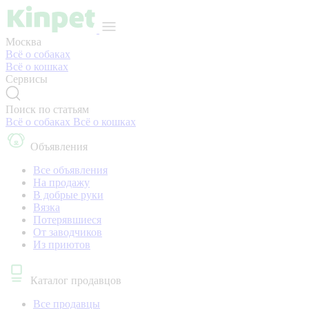
Москва
Всё о собаках
Всё о кошках
Сервисы
Поиск по статьям
Всё о собаках
Всё о кошках
Объявления
Все объявления
На продажу
В добрые руки
Вязка
Потерявшиеся
От заводчиков
Из приютов
Каталог продавцов
Все продавцы