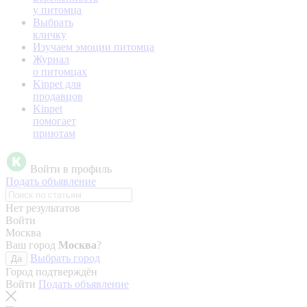
у питомца
Выбрать
кличку
Изучаем эмоции питомца
Журнал
о питомцах
Kinpet для
продавцов
Kinpet
помогает
приютам
Войти в профиль
Подать объявление
Нет результатов
Войти
Москва
Ваш город
Москва
?
Выбрать город
Да
Город подтверждён
Войти
Подать объявление