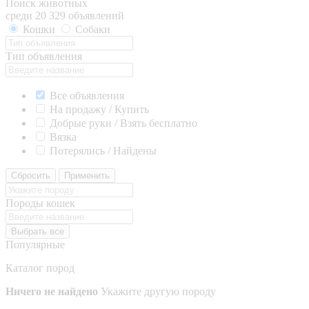
Поиск животных
среди 20 329 объявлений
Кошки
Собаки
Тип объявления
Все объявления
На продажу / Купить
Добрые руки / Взять бесплатно
Вязка
Потерялись / Найдены
Сбросить
Применить
Породы кошек
Выбрать все
Популярные
Каталог пород
Ничего не найдено
Укажите другую породу