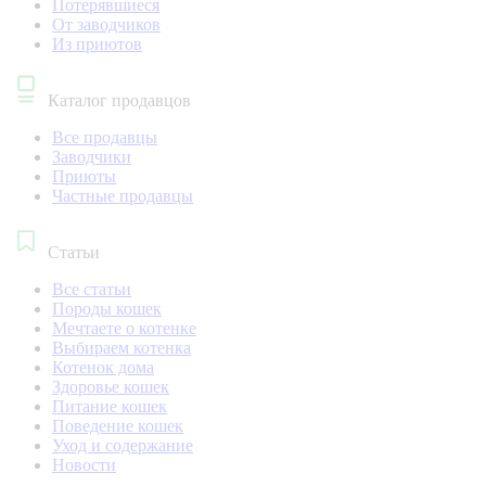
Потерявшиеся
От заводчиков
Из приютов
Каталог продавцов
Все продавцы
Заводчики
Приюты
Частные продавцы
Статьи
Все статьи
Породы кошек
Мечтаете о котенке
Выбираем котенка
Котенок дома
Здоровье кошек
Питание кошек
Поведение кошек
Уход и содержание
Новости