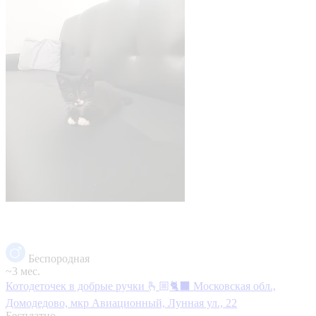
Беспородная
~3 мес.
Котодеточек в добрые ручки 🫰🏼🐈‍⬛
Московская обл.,
Домодедово, мкр Авиационный, Лунная ул., 22
Бесплатно