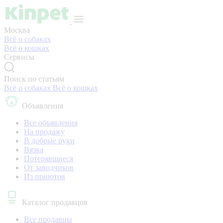
Москва
Всё о собаках
Всё о кошках
Сервисы
Поиск по статьям
Всё о собаках
Всё о кошках
Объявления
Все объявления
На продажу
В добрые руки
Вязка
Потерявшиеся
От заводчиков
Из приютов
Каталог продавцов
Все продавцы