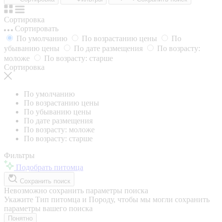
Сортировка
Сортировать
По умолчанию
По возрастанию цены
По
убыванию цены
По дате размещения
По возрасту:
моложе
По возрасту: старше
Сортировка
По умолчанию
По возрастанию цены
По убыванию цены
По дате размещения
По возрасту: моложе
По возрасту: старше
Фильтры
Подобрать питомца
Сохранить поиск
Невозможно сохранить параметры поиска
Укажите Тип питомца и Породу, чтобы мы могли сохранить
параметры вашего поиска
Понятно