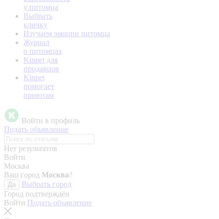
у питомца
Выбрать
кличку
Изучаем эмоции питомца
Журнал
о питомцах
Kinpet для
продавцов
Kinpet
помогает
приютам
Войти в профиль
Подать объявление
Нет результатов
Войти
Москва
Ваш город
Москва
?
Выбрать город
Да
Город подтверждён
Войти
Подать объявление