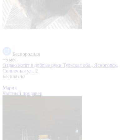
Беспородная
~5 мес.
Отдаю котят в добрые руки
Тульская обл., Ясногорск,
Солнечная ул., 2
Бесплатно
Мария
Частный продавец