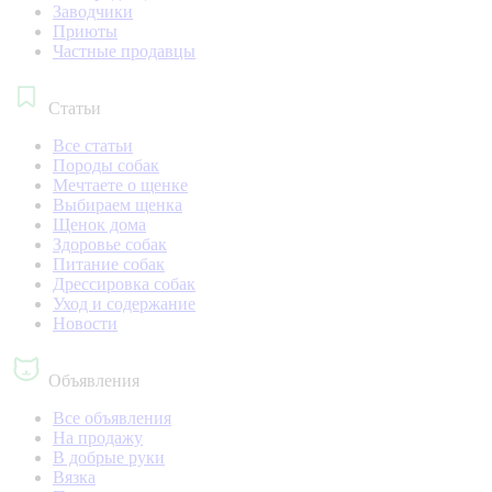
Заводчики
Приюты
Частные продавцы
Статьи
Все статьи
Породы собак
Мечтаете о щенке
Выбираем щенка
Щенок дома
Здоровье собак
Питание собак
Дрессировка собак
Уход и содержание
Новости
Объявления
Все объявления
На продажу
В добрые руки
Вязка