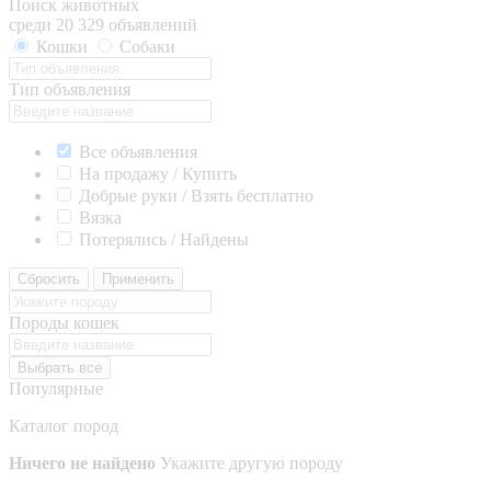
Поиск животных
среди 20 329 объявлений
Кошки
Собаки
Тип объявления
Все объявления
На продажу / Купить
Добрые руки / Взять бесплатно
Вязка
Потерялись / Найдены
Сбросить
Применить
Породы кошек
Выбрать все
Популярные
Каталог пород
Ничего не найдено
Укажите другую породу