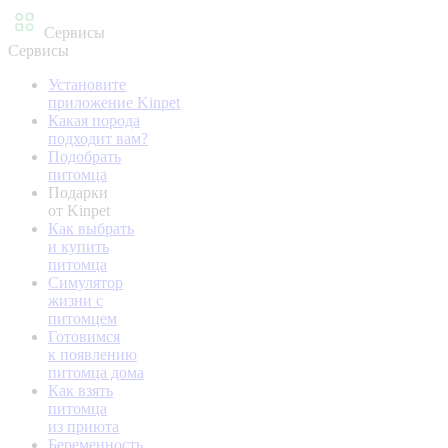
Сервисы
Сервисы
Установите
приложение Kinpet
Какая порода
подходит вам?
Подобрать
питомца
Подарки
от Kinpet
Как выбрать
и купить
питомца
Симулятор
жизни с
питомцем
Готовимся
к появлению
питомца дома
Как взять
питомца
из приюта
Беременность