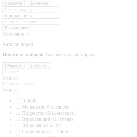
Сбросить
Применить
Породы собак
Выбрать все
Популярные
Каталог пород
Ничего не найдено
Укажите другую породу
Сбросить
Применить
Возраст
Возраст
Любой
Малыш (до 6 месяцев)
Подросток (6-11 месяцев)
Взрослеющий (1-3 года)
Взрослый (4-6 лет)
Стареющий (7-11 лет)