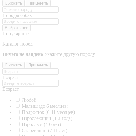
Сбросить
Применить
Породы собак
Выбрать все
Популярные
Каталог пород
Ничего не найдено
Укажите другую породу
Сбросить
Применить
Возраст
Возраст
Любой
Малыш (до 6 месяцев)
Подросток (6-11 месяцев)
Взрослеющий (1-3 года)
Взрослый (4-6 лет)
Стареющий (7-11 лет)