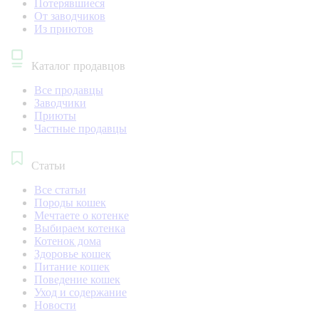
Потерявшиеся
От заводчиков
Из приютов
Каталог продавцов
Все продавцы
Заводчики
Приюты
Частные продавцы
Статьи
Все статьи
Породы кошек
Мечтаете о котенке
Выбираем котенка
Котенок дома
Здоровье кошек
Питание кошек
Поведение кошек
Уход и содержание
Новости