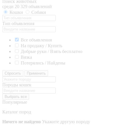
Поиск животных
среди 20 329 объявлений
Кошки
Собаки
Тип объявления
Все объявления
На продажу / Купить
Добрые руки / Взять бесплатно
Вязка
Потерялись / Найдены
Сбросить
Применить
Породы кошек
Выбрать все
Популярные
Каталог пород
Ничего не найдено
Укажите другую породу