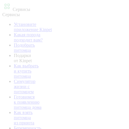
Сервисы
Сервисы
Установите
приложение Kinpet
Какая порода
подходит вам?
Подобрать
питомца
Подарки
от Kinpet
Как выбрать
и купить
питомца
Симулятор
жизни с
питомцем
Готовимся
к появлению
питомца дома
Как взять
питомца
из приюта
Беременность