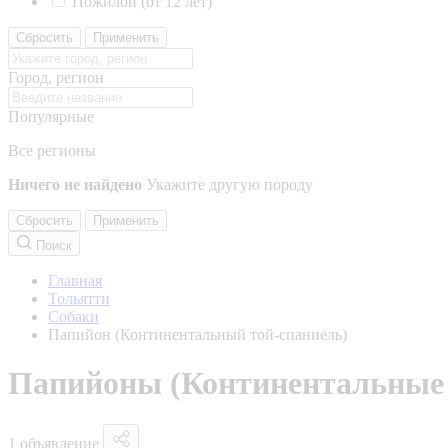
Пожилой (от 12 лет)
Сбросить
Применить
Город, регион
Популярные
Все регионы
Ничего не найдено
Укажите другую породу
Сбросить
Применить
Поиск
Главная
Тольятти
Собаки
Папийон (Континентальный той-спаниель)
Папийоны (Континентальные 
1 объявление