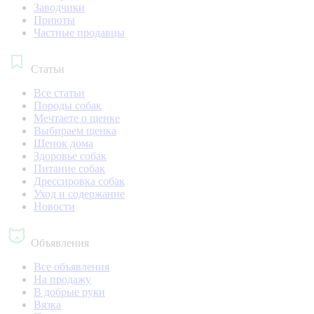
Заводчики
Приюты
Частные продавцы
Статьи
Все статьи
Породы собак
Мечтаете о щенке
Выбираем щенка
Щенок дома
Здоровье собак
Питание собак
Дрессировка собак
Уход и содержание
Новости
Объявления
Все объявления
На продажу
В добрые руки
Вязка