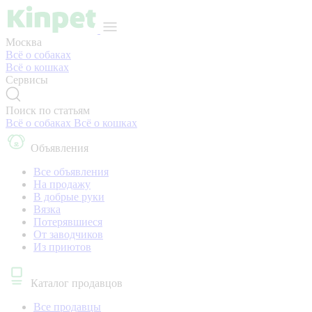
Москва
Всё о собаках
Всё о кошках
Сервисы
Поиск по статьям
Всё о собаках
Всё о кошках
Объявления
Все объявления
На продажу
В добрые руки
Вязка
Потерявшиеся
От заводчиков
Из приютов
Каталог продавцов
Все продавцы