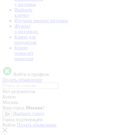
у питомца
Выбрать
кличку
Изучаем эмоции питомца
Журнал
о питомцах
Kinpet для
продавцов
Kinpet
помогает
приютам
Войти в профиль
Подать объявление
Нет результатов
Войти
Москва
Ваш город
Москва
?
Выбрать город
Да
Город подтверждён
Войти
Подать объявление