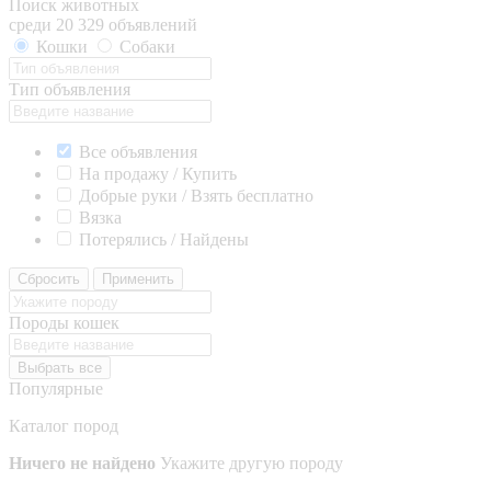
Поиск животных
среди 20 329 объявлений
Кошки
Собаки
Тип объявления
Все объявления
На продажу / Купить
Добрые руки / Взять бесплатно
Вязка
Потерялись / Найдены
Сбросить
Применить
Породы кошек
Выбрать все
Популярные
Каталог пород
Ничего не найдено
Укажите другую породу