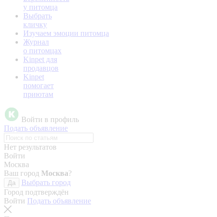
у питомца
Выбрать
кличку
Изучаем эмоции питомца
Журнал
о питомцах
Kinpet для
продавцов
Kinpet
помогает
приютам
Войти в профиль
Подать объявление
Нет результатов
Войти
Москва
Ваш город
Москва
?
Выбрать город
Да
Город подтверждён
Войти
Подать объявление