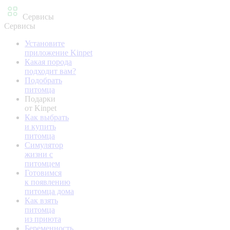
Сервисы
Сервисы
Установите
приложение Kinpet
Какая порода
подходит вам?
Подобрать
питомца
Подарки
от Kinpet
Как выбрать
и купить
питомца
Симулятор
жизни с
питомцем
Готовимся
к появлению
питомца дома
Как взять
питомца
из приюта
Беременность