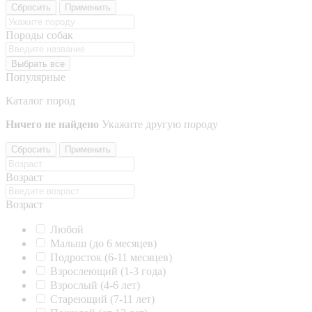
Сбросить
Применить
Породы собак
Выбрать все
Популярные
Каталог пород
Ничего не найдено
Укажите другую породу
Сбросить
Применить
Возраст
Возраст
Любой
Малыш (до 6 месяцев)
Подросток (6-11 месяцев)
Взрослеющий (1-3 года)
Взрослый (4-6 лет)
Стареющий (7-11 лет)