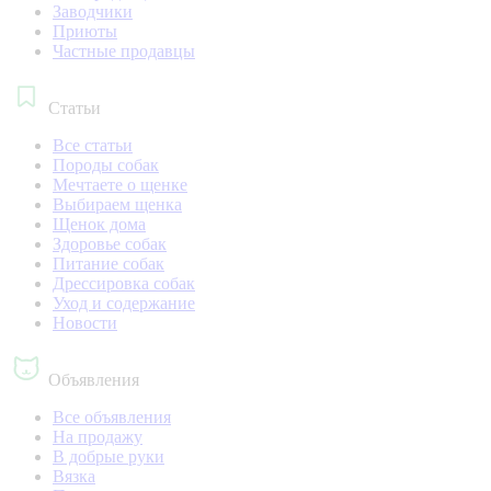
Заводчики
Приюты
Частные продавцы
Статьи
Все статьи
Породы собак
Мечтаете о щенке
Выбираем щенка
Щенок дома
Здоровье собак
Питание собак
Дрессировка собак
Уход и содержание
Новости
Объявления
Все объявления
На продажу
В добрые руки
Вязка