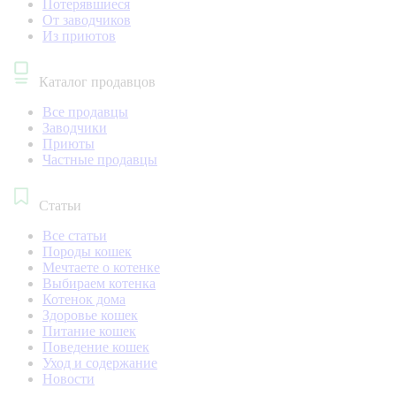
Потерявшиеся
От заводчиков
Из приютов
Каталог продавцов
Все продавцы
Заводчики
Приюты
Частные продавцы
Статьи
Все статьи
Породы кошек
Мечтаете о котенке
Выбираем котенка
Котенок дома
Здоровье кошек
Питание кошек
Поведение кошек
Уход и содержание
Новости