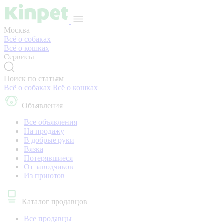
Москва
Всё о собаках
Всё о кошках
Сервисы
Поиск по статьям
Всё о собаках
Всё о кошках
Объявления
Все объявления
На продажу
В добрые руки
Вязка
Потерявшиеся
От заводчиков
Из приютов
Каталог продавцов
Все продавцы