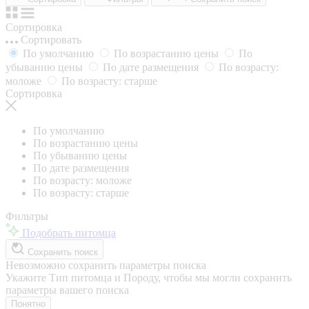
Сортировка
Сортировать
По умолчанию
По возрастанию цены
По
убыванию цены
По дате размещения
По возрасту:
моложе
По возрасту: старше
Сортировка
По умолчанию
По возрастанию цены
По убыванию цены
По дате размещения
По возрасту: моложе
По возрасту: старше
Фильтры
Подобрать питомца
Сохранить поиск
Невозможно сохранить параметры поиска
Укажите Тип питомца и Породу, чтобы мы могли сохранить
параметры вашего поиска
Понятно