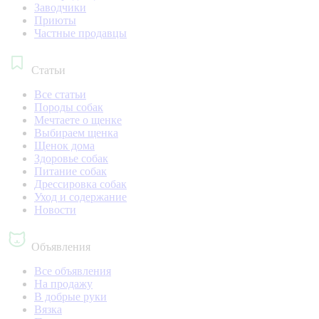
Заводчики
Приюты
Частные продавцы
Статьи
Все статьи
Породы собак
Мечтаете о щенке
Выбираем щенка
Щенок дома
Здоровье собак
Питание собак
Дрессировка собак
Уход и содержание
Новости
Объявления
Все объявления
На продажу
В добрые руки
Вязка