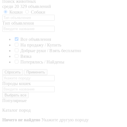
Поиск животных
среди 20 329 объявлений
Кошки
Собаки
Тип объявления
Все объявления
На продажу / Купить
Добрые руки / Взять бесплатно
Вязка
Потерялись / Найдены
Сбросить
Применить
Породы кошек
Выбрать все
Популярные
Каталог пород
Ничего не найдено
Укажите другую породу