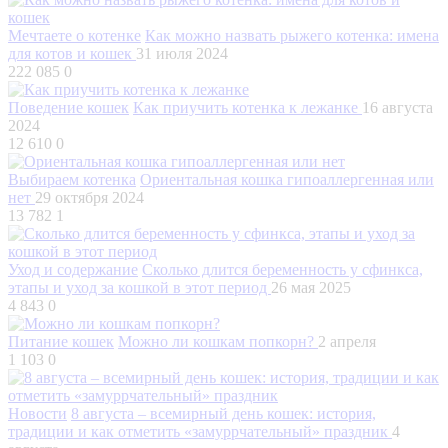
Мечтаете о котенке
Как можно назвать рыжего котенка: имена
для котов и кошек
31 июля 2024
222 085
0
Поведение кошек
Как приучить котенка к лежанке
16 августа
2024
12 610
0
Выбираем котенка
Ориентальная кошка гипоаллергенная или
нет
29 октября 2024
13 782
1
Уход и содержание
Сколько длится беременность у сфинкса,
этапы и уход за кошкой в этот период
26 мая 2025
4 843
0
Питание кошек
Можно ли кошкам попкорн?
2 апреля
1 103
0
Новости
8 августа – всемирный день кошек: история,
традиции и как отметить «замуррчательный» праздник
4