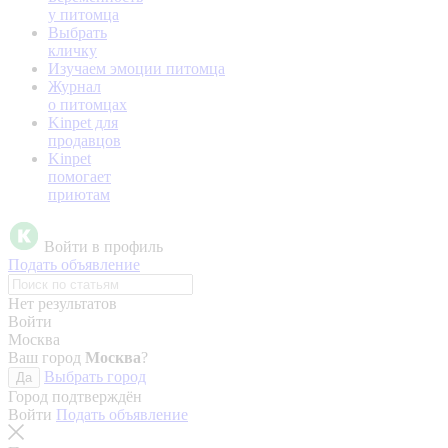
у питомца
Выбрать
кличку
Изучаем эмоции питомца
Журнал
о питомцах
Kinpet для
продавцов
Kinpet
помогает
приютам
Войти в профиль
Подать объявление
Нет результатов
Войти
Москва
Ваш город
Москва
?
Выбрать город
Да
Город подтверждён
Войти
Подать объявление