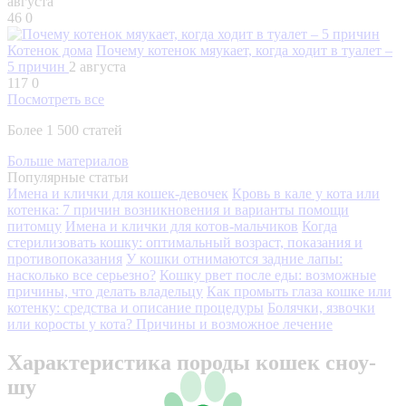
августа
46
0
Котенок дома
Почему котенок мяукает, когда ходит в туалет –
5 причин
2 августа
117
0
Посмотреть все
Более 1 500 статей
Больше материалов
Популярные статьи
Имена и клички для кошек-девочек
Кровь в кале у кота или
котенка: 7 причин возникновения и варианты помощи
питомцу
Имена и клички для котов-мальчиков
Когда
стерилизовать кошку: оптимальный возраст, показания и
противопоказания
У кошки отнимаются задние лапы:
насколько все серьезно?
Кошку рвет после еды: возможные
причины, что делать владельцу
Как промыть глаза кошке или
котенку: средства и описание процедуры
Болячки, язвочки
или коросты у кота? Причины и возможное лечение
Характеристика породы кошек сноу-
шу