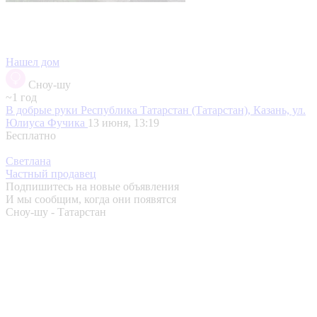
Нашел дом
Сноу-шу
~1 год
В добрые руки
Республика Татарстан (Татарстан), Казань, ул.
Юлиуса Фучика
13 июня, 13:19
Бесплатно
Светлана
Частный продавец
Подпишитесь на новые объявления
И мы сообщим, когда они появятся
Сноу-шу - Татарстан