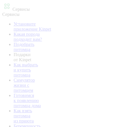
Сервисы
Сервисы
Установите
приложение Kinpet
Какая порода
подходит вам?
Подобрать
питомца
Подарки
от Kinpet
Как выбрать
и купить
питомца
Симулятор
жизни с
питомцем
Готовимся
к появлению
питомца дома
Как взять
питомца
из приюта
Беременность