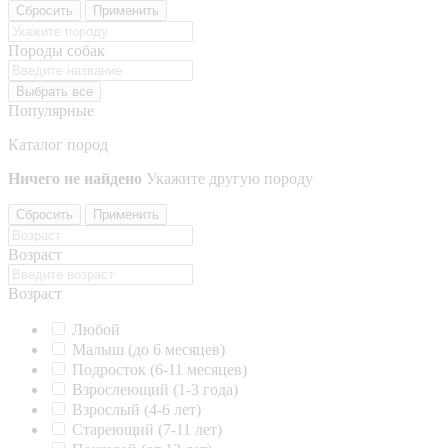
Сбросить
Применить
Породы собак
Выбрать все
Популярные
Каталог пород
Ничего не найдено
Укажите другую породу
Сбросить
Применить
Возраст
Возраст
Любой
Малыш (до 6 месяцев)
Подросток (6-11 месяцев)
Взрослеющий (1-3 года)
Взрослый (4-6 лет)
Стареющий (7-11 лет)