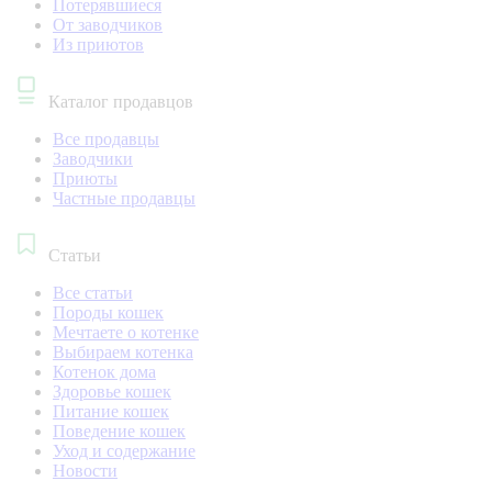
Потерявшиеся
От заводчиков
Из приютов
Каталог продавцов
Все продавцы
Заводчики
Приюты
Частные продавцы
Статьи
Все статьи
Породы кошек
Мечтаете о котенке
Выбираем котенка
Котенок дома
Здоровье кошек
Питание кошек
Поведение кошек
Уход и содержание
Новости