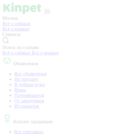
Москва
Всё о собаках
Всё о кошках
Сервисы
Поиск по статьям
Всё о собаках
Всё о кошках
Объявления
Все объявления
На продажу
В добрые руки
Вязка
Потерявшиеся
От заводчиков
Из приютов
Каталог продавцов
Все продавцы