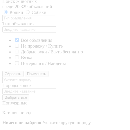
Поиск животных
среди 20 329 объявлений
Кошки
Собаки
Тип объявления
Все объявления
На продажу / Купить
Добрые руки / Взять бесплатно
Вязка
Потерялись / Найдены
Сбросить
Применить
Породы кошек
Выбрать все
Популярные
Каталог пород
Ничего не найдено
Укажите другую породу