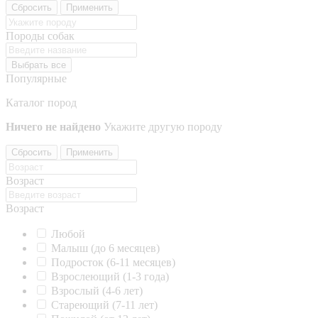
Сбросить
Применить
Породы собак
Выбрать все
Популярные
Каталог пород
Ничего не найдено
Укажите другую породу
Сбросить
Применить
Возраст
Возраст
Любой
Малыш (до 6 месяцев)
Подросток (6-11 месяцев)
Взрослеющий (1-3 года)
Взрослый (4-6 лет)
Стареющий (7-11 лет)