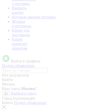
у питомца
Выбрать
кличку
Изучаем эмоции питомца
Журнал
о питомцах
Kinpet для
продавцов
Kinpet
помогает
приютам
Войти в профиль
Подать объявление
Нет результатов
Войти
Москва
Ваш город
Москва
?
Выбрать город
Да
Город подтверждён
Войти
Подать объявление