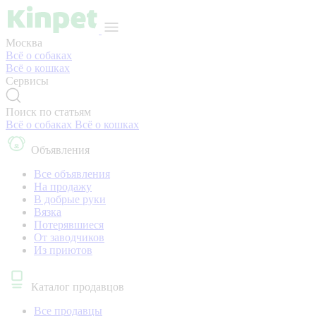
Москва
Всё о собаках
Всё о кошках
Сервисы
Поиск по статьям
Всё о собаках
Всё о кошках
Объявления
Все объявления
На продажу
В добрые руки
Вязка
Потерявшиеся
От заводчиков
Из приютов
Каталог продавцов
Все продавцы