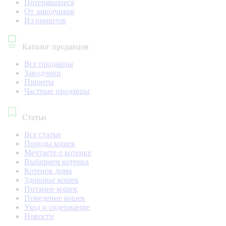
Потерявшиеся
От заводчиков
Из приютов
Каталог продавцов
Все продавцы
Заводчики
Приюты
Частные продавцы
Статьи
Все статьи
Породы кошек
Мечтаете о котенке
Выбираем котенка
Котенок дома
Здоровье кошек
Питание кошек
Поведение кошек
Уход и содержание
Новости