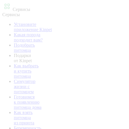
Сервисы
Сервисы
Установите
приложение Kinpet
Какая порода
подходит вам?
Подобрать
питомца
Подарки
от Kinpet
Как выбрать
и купить
питомца
Симулятор
жизни с
питомцем
Готовимся
к появлению
питомца дома
Как взять
питомца
из приюта
Беременность