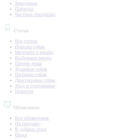
Заводчики
Приюты
Частные продавцы
Статьи
Все статьи
Породы собак
Мечтаете о щенке
Выбираем щенка
Щенок дома
Здоровье собак
Питание собак
Дрессировка собак
Уход и содержание
Новости
Объявления
Все объявления
На продажу
В добрые руки
Вязка