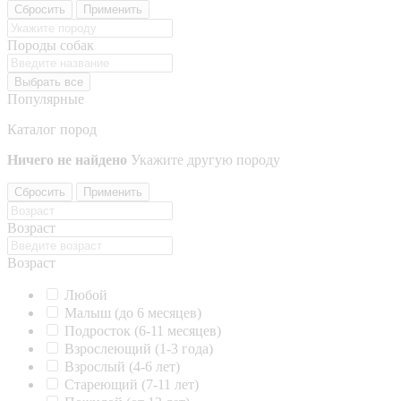
Сбросить
Применить
Породы собак
Выбрать все
Популярные
Каталог пород
Ничего не найдено
Укажите другую породу
Сбросить
Применить
Возраст
Возраст
Любой
Малыш (до 6 месяцев)
Подросток (6-11 месяцев)
Взрослеющий (1-3 года)
Взрослый (4-6 лет)
Стареющий (7-11 лет)