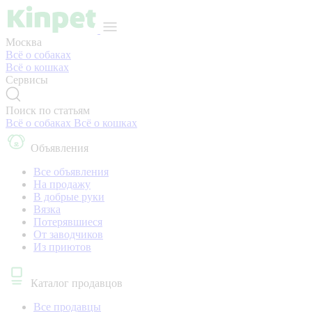
Москва
Всё о собаках
Всё о кошках
Сервисы
Поиск по статьям
Всё о собаках
Всё о кошках
Объявления
Все объявления
На продажу
В добрые руки
Вязка
Потерявшиеся
От заводчиков
Из приютов
Каталог продавцов
Все продавцы