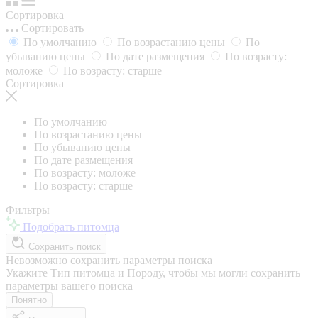
Сортировка
Сортировать
По умолчанию
По возрастанию цены
По
убыванию цены
По дате размещения
По возрасту:
моложе
По возрасту: старше
Сортировка
По умолчанию
По возрастанию цены
По убыванию цены
По дате размещения
По возрасту: моложе
По возрасту: старше
Фильтры
Подобрать питомца
Сохранить поиск
Невозможно сохранить параметры поиска
Укажите Тип питомца и Породу, чтобы мы могли сохранить
параметры вашего поиска
Понятно