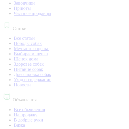
Заводчики
Приюты
Частные продавцы
Статьи
Все статьи
Породы собак
Мечтаете о щенке
Выбираем щенка
Щенок дома
Здоровье собак
Питание собак
Дрессировка собак
Уход и содержание
Новости
Объявления
Все объявления
На продажу
В добрые руки
Вязка