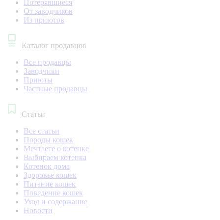
Потерявшиеся
От заводчиков
Из приютов
Каталог продавцов
Все продавцы
Заводчики
Приюты
Частные продавцы
Статьи
Все статьи
Породы кошек
Мечтаете о котенке
Выбираем котенка
Котенок дома
Здоровье кошек
Питание кошек
Поведение кошек
Уход и содержание
Новости