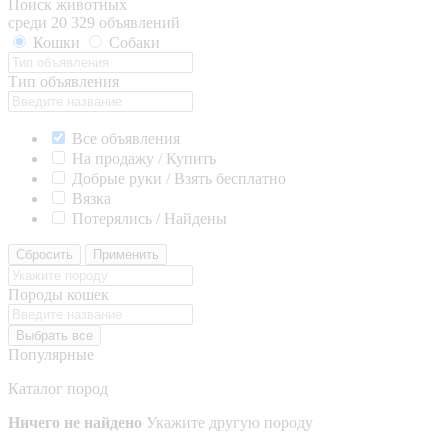
Поиск животных
среди 20 329 объявлений
Кошки
Собаки
Тип объявления
Все объявления
На продажу / Купить
Добрые руки / Взять бесплатно
Вязка
Потерялись / Найдены
Сбросить
Применить
Породы кошек
Выбрать все
Популярные
Каталог пород
Ничего не найдено
Укажите другую породу