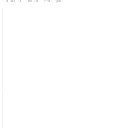
в
нижней
верхней
части экрана