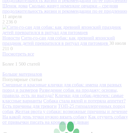
Щенок дома
Сколько живут немецкие овчарки – средняя
продолжительность жизни и рекомендации по ее продлению
11 апреля
2 236
0
Новости
Сити-го-сан для собак: как древний японский
праздник детей превратился в ритуал для питомцев
30 июля
211
0
Посмотреть все
Более 1 500 статей
Больше материалов
Популярные статьи
Смешные и красивые клички для собак: имена для разных
пород и размеров
Разведение собак на продажу: основы,
правила, есть ли выгода?
Клички для собак-девочек: самые
классные варианты
Собака стала вялой и потеряла аппетит?
Есть причины для тревоги
ТОП-25 гипоаллергенных пород
собак
Желтая рвота у собаки: возможные причины и лечение
На какой день течки нужно вязать собаку
Как отучить собаку
от привычки писать на кровать или диван