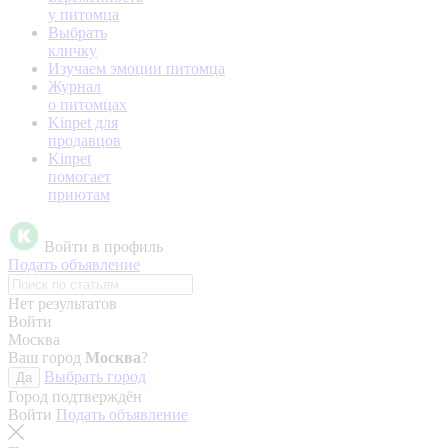
у питомца
Выбрать
кличку
Изучаем эмоции питомца
Журнал
о питомцах
Kinpet для
продавцов
Kinpet
помогает
приютам
Войти в профиль
Подать объявление
Нет результатов
Войти
Москва
Ваш город
Москва
?
Выбрать город
Да
Город подтверждён
Войти
Подать объявление