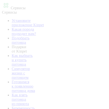
Сервисы
Сервисы
Установите
приложение Kinpet
Какая порода
подходит вам?
Подобрать
питомца
Подарки
от Kinpet
Как выбрать
и купить
питомца
Симулятор
жизни с
питомцем
Готовимся
к появлению
питомца дома
Как взять
питомца
из приюта
Беременность