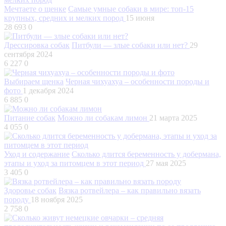
Мечтаете о щенке
Самые умные собаки в мире: топ-15
крупных, средних и мелких пород
15 июня
28 693
0
Дрессировка собак
Питбули — злые собаки или нет?
29
сентября 2024
6 227
0
Выбираем щенка
Черная чихуахуа – особенности породы и
фото
1 декабря 2024
6 885
0
Питание собак
Можно ли собакам лимон
21 марта 2025
4 055
0
Уход и содержание
Сколько длится беременность у добермана,
этапы и уход за питомцем в этот период
27 мая 2025
3 405
0
Здоровье собак
Вязка ротвейлера – как правильно вязать
породу
18 ноября 2025
2 758
0