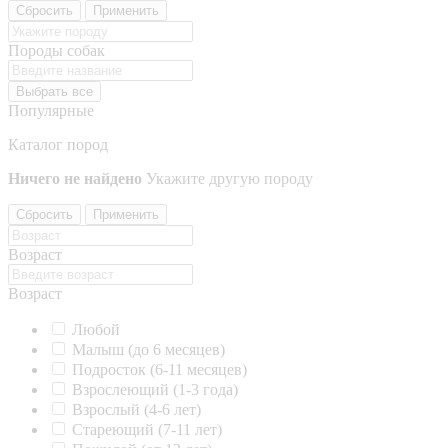
Сбросить
Применить
Породы собак
Выбрать все
Популярные
Каталог пород
Ничего не найдено
Укажите другую породу
Сбросить
Применить
Возраст
Возраст
Любой
Малыш (до 6 месяцев)
Подросток (6-11 месяцев)
Взрослеющий (1-3 года)
Взрослый (4-6 лет)
Стареющий (7-11 лет)