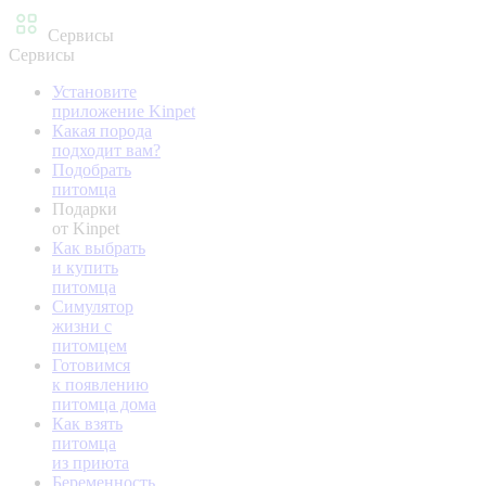
Сервисы
Сервисы
Установите
приложение Kinpet
Какая порода
подходит вам?
Подобрать
питомца
Подарки
от Kinpet
Как выбрать
и купить
питомца
Симулятор
жизни с
питомцем
Готовимся
к появлению
питомца дома
Как взять
питомца
из приюта
Беременность