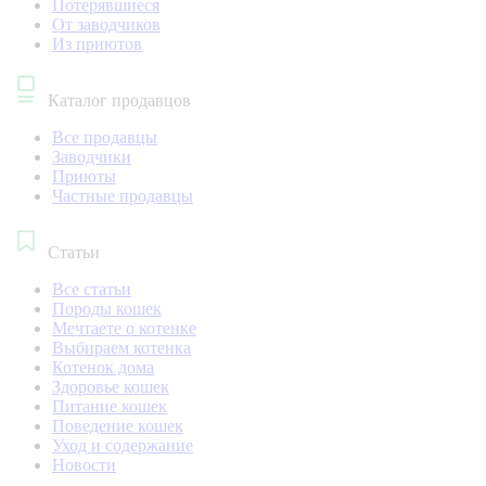
Потерявшиеся
От заводчиков
Из приютов
Каталог продавцов
Все продавцы
Заводчики
Приюты
Частные продавцы
Статьи
Все статьи
Породы кошек
Мечтаете о котенке
Выбираем котенка
Котенок дома
Здоровье кошек
Питание кошек
Поведение кошек
Уход и содержание
Новости