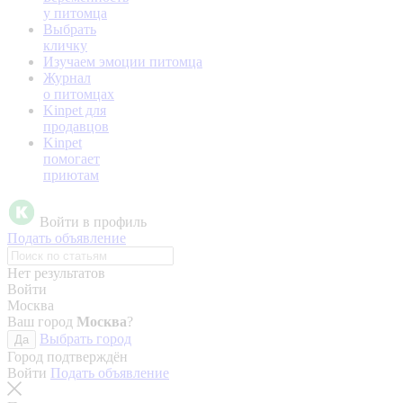
у питомца
Выбрать
кличку
Изучаем эмоции питомца
Журнал
о питомцах
Kinpet для
продавцов
Kinpet
помогает
приютам
Войти в профиль
Подать объявление
Нет результатов
Войти
Москва
Ваш город
Москва
?
Выбрать город
Да
Город подтверждён
Войти
Подать объявление