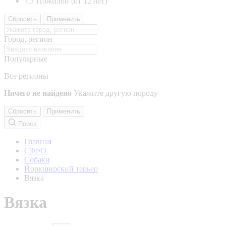
Пожилой (от 12 лет)
Сбросить
Применить
Город, регион
Популярные
Все регионы
Ничего не найдено
Укажите другую породу
Сбросить
Применить
Поиск
Главная
СЗФО
Собаки
Йоркширский терьер
Вязка
Вязка