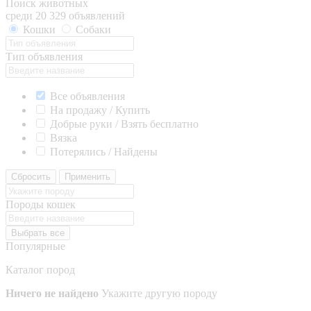
Поиск животных
среди 20 329 объявлений
Кошки
Собаки
Тип объявления
Все объявления
На продажу / Купить
Добрые руки / Взять бесплатно
Вязка
Потерялись / Найдены
Сбросить
Применить
Породы кошек
Выбрать все
Популярные
Каталог пород
Ничего не найдено
Укажите другую породу