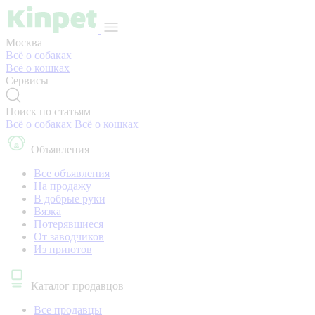
Москва
Всё о собаках
Всё о кошках
Сервисы
Поиск по статьям
Всё о собаках
Всё о кошках
Объявления
Все объявления
На продажу
В добрые руки
Вязка
Потерявшиеся
От заводчиков
Из приютов
Каталог продавцов
Все продавцы