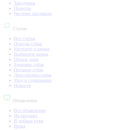
Заводчики
Приюты
Частные продавцы
Статьи
Все статьи
Породы собак
Мечтаете о щенке
Выбираем щенка
Щенок дома
Здоровье собак
Питание собак
Дрессировка собак
Уход и содержание
Новости
Объявления
Все объявления
На продажу
В добрые руки
Вязка