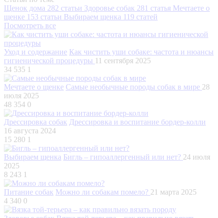
Щенок дома
282 статьи
Здоровье собак
281 статья
Мечтаете о
щенке
153 статьи
Выбираем щенка
119 статей
Посмотреть все
Уход и содержание
Как чистить уши собаке: частота и нюансы
гигиенической процедуры
11 сентября 2025
34 535
1
Мечтаете о щенке
Самые необычные породы собак в мире
28
июля 2025
48 354
0
Дрессировка собак
Дрессировка и воспитание бордер-колли
16 августа 2024
15 280
1
Выбираем щенка
Бигль – гипоаллергенный или нет?
24 июля
2025
8 243
1
Питание собак
Можно ли собакам помело?
21 марта 2025
4 340
0