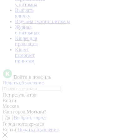
у питомца
Выбрать
кличку
Изучаем эмоции питомца
Журнал
о питомцах
Kinpet для
продавцов
Kinpet
помогает
приютам
Войти в профиль
Подать объявление
Нет результатов
Войти
Москва
Ваш город
Москва
?
Выбрать город
Да
Город подтверждён
Войти
Подать объявление