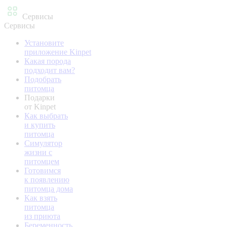
Сервисы
Сервисы
Установите
приложение Kinpet
Какая порода
подходит вам?
Подобрать
питомца
Подарки
от Kinpet
Как выбрать
и купить
питомца
Симулятор
жизни с
питомцем
Готовимся
к появлению
питомца дома
Как взять
питомца
из приюта
Беременность