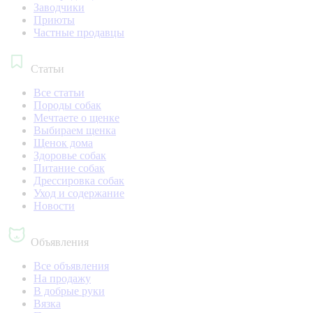
Заводчики
Приюты
Частные продавцы
Статьи
Все статьи
Породы собак
Мечтаете о щенке
Выбираем щенка
Щенок дома
Здоровье собак
Питание собак
Дрессировка собак
Уход и содержание
Новости
Объявления
Все объявления
На продажу
В добрые руки
Вязка