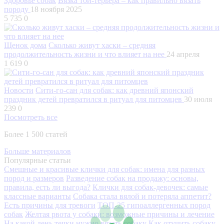
Здоровье собак
Вязка той-терьера – как правильно вязать
породу
18 ноября 2025
5 735
0
Щенок дома
Сколько живут хаски – средняя
продолжительность жизни и что влияет на нее
24 апреля
1 619
0
Новости
Сити-го-сан для собак: как древний японский
праздник детей превратился в ритуал для питомцев
30 июля
239
0
Посмотреть все
Более 1 500 статей
Больше материалов
Популярные статьи
Смешные и красивые клички для собак: имена для разных
пород и размеров
Разведение собак на продажу: основы,
правила, есть ли выгода?
Клички для собак-девочек: самые
классные варианты
Собака стала вялой и потеряла аппетит?
Есть причины для тревоги
ТОП-25 гипоаллергенных пород
собак
Желтая рвота у собаки: возможные причины и лечение
На какой день течки нужно вязать собаку
Как отучить собаку