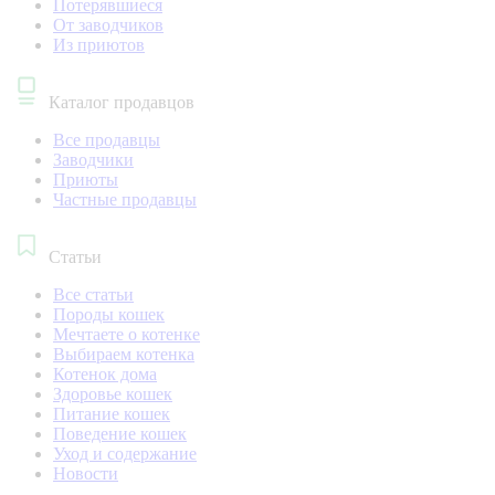
Потерявшиеся
От заводчиков
Из приютов
Каталог продавцов
Все продавцы
Заводчики
Приюты
Частные продавцы
Статьи
Все статьи
Породы кошек
Мечтаете о котенке
Выбираем котенка
Котенок дома
Здоровье кошек
Питание кошек
Поведение кошек
Уход и содержание
Новости