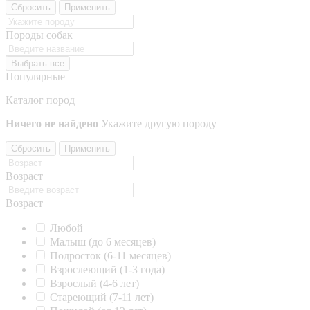
Сбросить
Применить
Породы собак
Выбрать все
Популярные
Каталог пород
Ничего не найдено
Укажите другую породу
Сбросить
Применить
Возраст
Возраст
Любой
Малыш (до 6 месяцев)
Подросток (6-11 месяцев)
Взрослеющий (1-3 года)
Взрослый (4-6 лет)
Стареющий (7-11 лет)