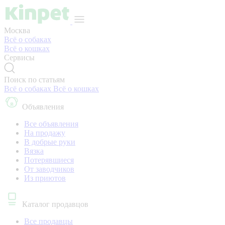
Москва
Всё о собаках
Всё о кошках
Сервисы
Поиск по статьям
Всё о собаках
Всё о кошках
Объявления
Все объявления
На продажу
В добрые руки
Вязка
Потерявшиеся
От заводчиков
Из приютов
Каталог продавцов
Все продавцы