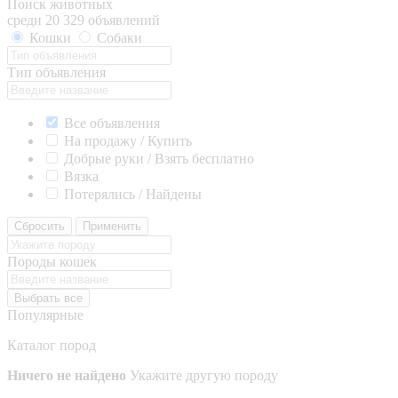
Поиск животных
среди 20 329 объявлений
Кошки
Собаки
Тип объявления
Все объявления
На продажу / Купить
Добрые руки / Взять бесплатно
Вязка
Потерялись / Найдены
Сбросить
Применить
Породы кошек
Выбрать все
Популярные
Каталог пород
Ничего не найдено
Укажите другую породу