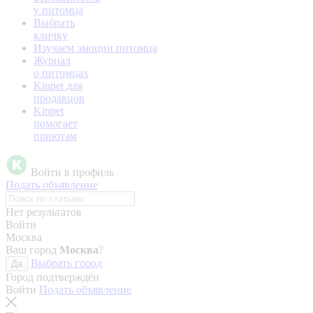
у питомца
Выбрать
кличку
Изучаем эмоции питомца
Журнал
о питомцах
Kinpet для
продавцов
Kinpet
помогает
приютам
Войти в профиль
Подать объявление
Нет результатов
Войти
Москва
Ваш город
Москва
?
Выбрать город
Да
Город подтверждён
Войти
Подать объявление