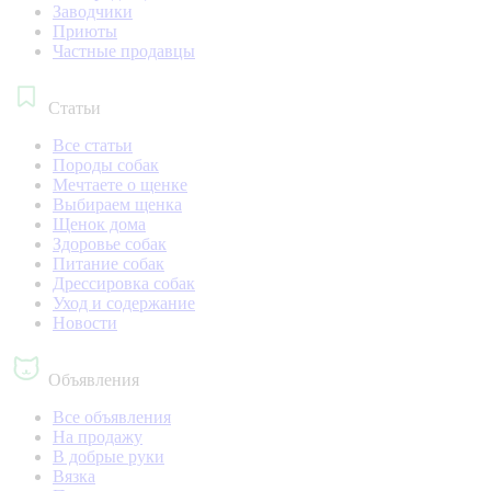
Заводчики
Приюты
Частные продавцы
Статьи
Все статьи
Породы собак
Мечтаете о щенке
Выбираем щенка
Щенок дома
Здоровье собак
Питание собак
Дрессировка собак
Уход и содержание
Новости
Объявления
Все объявления
На продажу
В добрые руки
Вязка