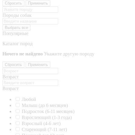
Сбросить
Применить
Породы собак
Выбрать все
Популярные
Каталог пород
Ничего не найдено
Укажите другую породу
Сбросить
Применить
Возраст
Возраст
Любой
Малыш (до 6 месяцев)
Подросток (6-11 месяцев)
Взрослеющий (1-3 года)
Взрослый (4-6 лет)
Стареющий (7-11 лет)