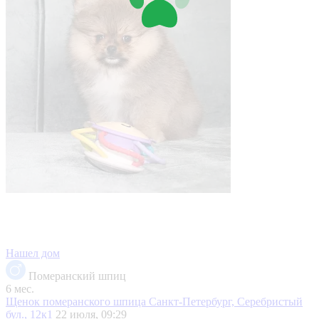
Нашел дом
Померанский шпиц
6 мес.
Щенок померанского шпица
Санкт-Петербург, Серебристый
бул., 12к1
22 июля, 09:29