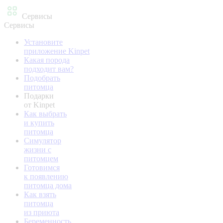
Сервисы
Сервисы
Установите
приложение Kinpet
Какая порода
подходит вам?
Подобрать
питомца
Подарки
от Kinpet
Как выбрать
и купить
питомца
Симулятор
жизни с
питомцем
Готовимся
к появлению
питомца дома
Как взять
питомца
из приюта
Беременность