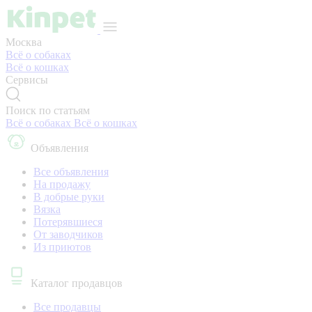
Москва
Всё о собаках
Всё о кошках
Сервисы
Поиск по статьям
Всё о собаках
Всё о кошках
Объявления
Все объявления
На продажу
В добрые руки
Вязка
Потерявшиеся
От заводчиков
Из приютов
Каталог продавцов
Все продавцы