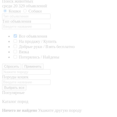
Поиск животных
среди 20 329 объявлений
Кошки
Собаки
Тип объявления
Все объявления
На продажу / Купить
Добрые руки / Взять бесплатно
Вязка
Потерялись / Найдены
Сбросить
Применить
Породы кошек
Выбрать все
Популярные
Каталог пород
Ничего не найдено
Укажите другую породу