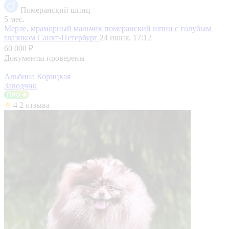
Померанский шпиц
5 мес.
Мерле, мраморный мальчик померанский шпиц с голубым
глазиком
Санкт-Петербург
24 июня, 17:12
60 000 ₽
Документы проверены
Альбина Корицкая
Заводчик
4
2 отзыва