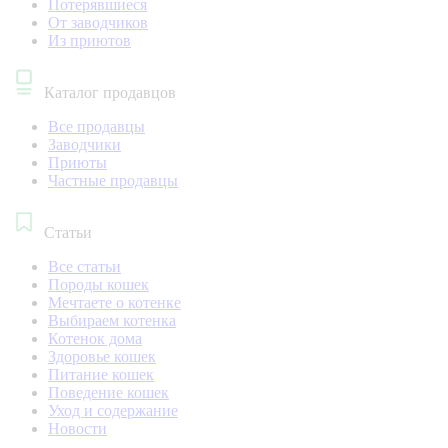
Потерявшиеся
От заводчиков
Из приютов
Каталог продавцов
Все продавцы
Заводчики
Приюты
Частные продавцы
Статьи
Все статьи
Породы кошек
Мечтаете о котенке
Выбираем котенка
Котенок дома
Здоровье кошек
Питание кошек
Поведение кошек
Уход и содержание
Новости