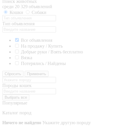
Поиск животных
среди 20 329 объявлений
Кошки
Собаки
Тип объявления
Все объявления
На продажу / Купить
Добрые руки / Взять бесплатно
Вязка
Потерялись / Найдены
Сбросить
Применить
Породы кошек
Выбрать все
Популярные
Каталог пород
Ничего не найдено
Укажите другую породу