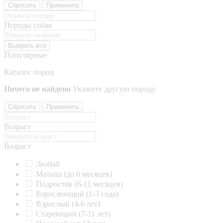
Сбросить
Применить
Породы собак
Выбрать все
Популярные
Каталог пород
Ничего не найдено
Укажите другую породу
Сбросить
Применить
Возраст
Возраст
Любой
Малыш (до 6 месяцев)
Подросток (6-11 месяцев)
Взрослеющий (1-3 года)
Взрослый (4-6 лет)
Стареющий (7-11 лет)