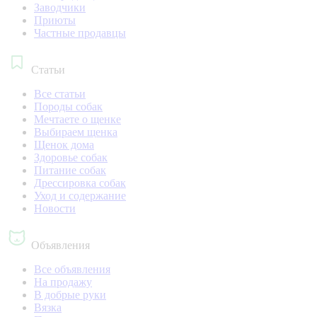
Заводчики
Приюты
Частные продавцы
Статьи
Все статьи
Породы собак
Мечтаете о щенке
Выбираем щенка
Щенок дома
Здоровье собак
Питание собак
Дрессировка собак
Уход и содержание
Новости
Объявления
Все объявления
На продажу
В добрые руки
Вязка