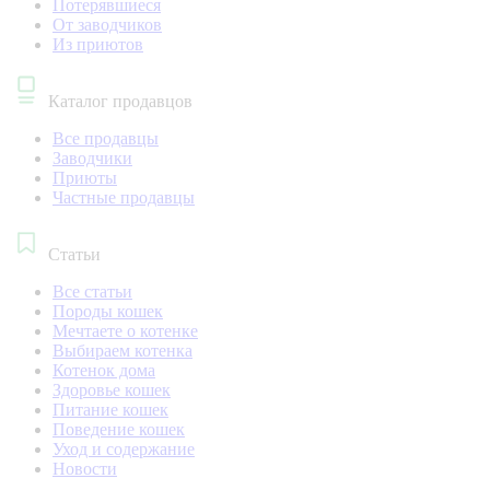
Потерявшиеся
От заводчиков
Из приютов
Каталог продавцов
Все продавцы
Заводчики
Приюты
Частные продавцы
Статьи
Все статьи
Породы кошек
Мечтаете о котенке
Выбираем котенка
Котенок дома
Здоровье кошек
Питание кошек
Поведение кошек
Уход и содержание
Новости