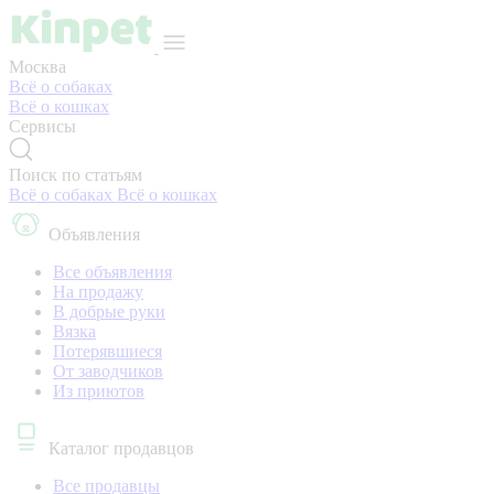
Москва
Всё о собаках
Всё о кошках
Сервисы
Поиск по статьям
Всё о собаках
Всё о кошках
Объявления
Все объявления
На продажу
В добрые руки
Вязка
Потерявшиеся
От заводчиков
Из приютов
Каталог продавцов
Все продавцы