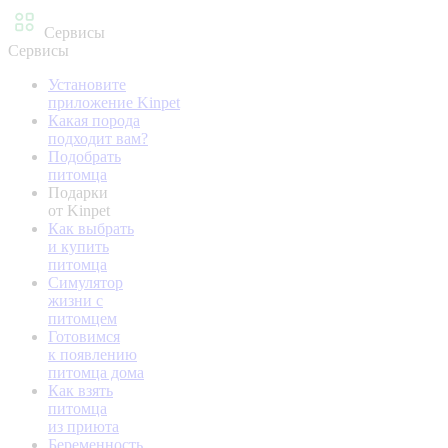
Сервисы
Сервисы
Установите
приложение Kinpet
Какая порода
подходит вам?
Подобрать
питомца
Подарки
от Kinpet
Как выбрать
и купить
питомца
Симулятор
жизни с
питомцем
Готовимся
к появлению
питомца дома
Как взять
питомца
из приюта
Беременность