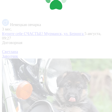
Немецкая овчарка
3 мес.
Купите себе СЧАСТЬЕ!
Мурманск, ул. Беринга
5 августа,
09:27
Договорная
Светлана
Заводчик