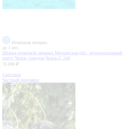
Немецкая овчарка
до 1 мес.
Щенки немецкой овчарки
Московская обл., муниципальный
округ Чехов, городок Чехов-2, 240
70 000 ₽
Светлана
Частный продавец