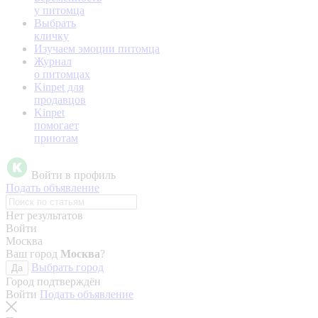
у питомца
Выбрать
кличку
Изучаем эмоции питомца
Журнал
о питомцах
Kinpet для
продавцов
Kinpet
помогает
приютам
Войти в профиль
Подать объявление
Нет результатов
Войти
Москва
Ваш город
Москва
?
Выбрать город
Да
Город подтверждён
Войти
Подать объявление