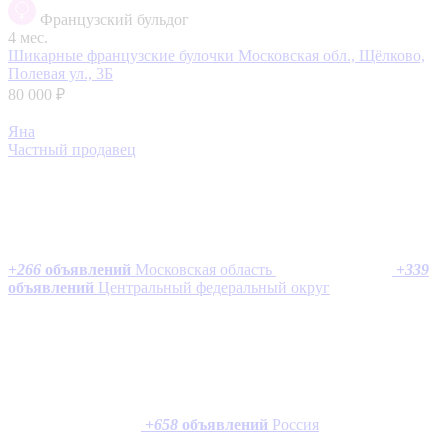
Французский бульдог
4 мес.
Шикарные французские булочки
Московская обл., Щёлково,
Полевая ул., 3Б
80 000 ₽
Яна
Частный продавец
+
266
объявлений
Московская область
+
339
объявлений
Центральный федеральный округ
+
658
объявлений
Россия