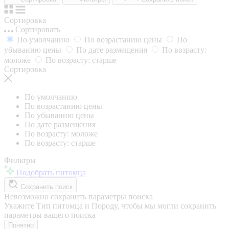
Сортировка
Сортировать
По умолчанию
По возрастанию цены
По
убыванию цены
По дате размещения
По возрасту:
моложе
По возрасту: старше
Сортировка
По умолчанию
По возрастанию цены
По убыванию цены
По дате размещения
По возрасту: моложе
По возрасту: старше
Фильтры
Подобрать питомца
Сохранить поиск
Невозможно сохранить параметры поиска
Укажите Тип питомца и Породу, чтобы мы могли сохранить
параметры вашего поиска
Понятно