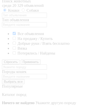
Поиск животных
среди 20 329 объявлений
Кошки
Собаки
Тип объявления
Все объявления
На продажу / Купить
Добрые руки / Взять бесплатно
Вязка
Потерялись / Найдены
Сбросить
Применить
Породы кошек
Выбрать все
Популярные
Каталог пород
Ничего не найдено
Укажите другую породу