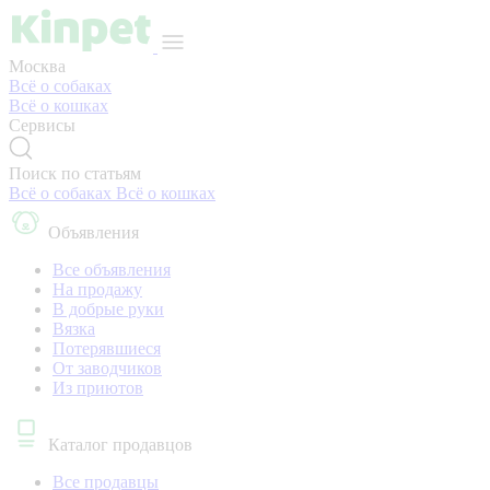
Москва
Всё о собаках
Всё о кошках
Сервисы
Поиск по статьям
Всё о собаках
Всё о кошках
Объявления
Все объявления
На продажу
В добрые руки
Вязка
Потерявшиеся
От заводчиков
Из приютов
Каталог продавцов
Все продавцы