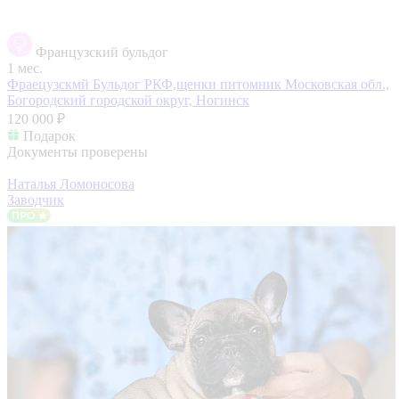
Французский бульдог
1 мес.
Фраецузскмй Бульдог РКФ,щенки питомник
Московская обл.,
Богородский городской округ, Ногинск
120 000 ₽
Подарок
Документы проверены
Наталья Ломоносова
Заводчик