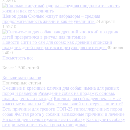
3 280
0
Щенок дома
Сколько живут лабрадоры – средняя
продолжительность жизни и как ее увеличить
24 апреля
1 557
0
Новости
Сити-го-сан для собак: как древний японский
праздник детей превратился в ритуал для питомцев
30 июля
240
0
Посмотреть все
Более 1 500 статей
Больше материалов
Популярные статьи
Смешные и красивые клички для собак: имена для разных
пород и размеров
Разведение собак на продажу: основы,
правила, есть ли выгода?
Клички для собак-девочек: самые
классные варианты
Собака стала вялой и потеряла аппетит?
Есть причины для тревоги
ТОП-25 гипоаллергенных пород
собак
Желтая рвота у собаки: возможные причины и лечение
На какой день течки нужно вязать собаку
Как отучить собаку
от привычки писать на кровать или диван