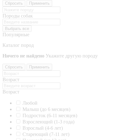
Сбросить
Применить
Породы собак
Выбрать все
Популярные
Каталог пород
Ничего не найдено
Укажите другую породу
Сбросить
Применить
Возраст
Возраст
Любой
Малыш (до 6 месяцев)
Подросток (6-11 месяцев)
Взрослеющий (1-3 года)
Взрослый (4-6 лет)
Стареющий (7-11 лет)