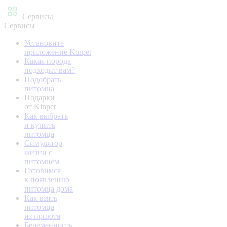
Сервисы
Сервисы
Установите
приложение Kinpet
Какая порода
подходит вам?
Подобрать
питомца
Подарки
от Kinpet
Как выбрать
и купить
питомца
Симулятор
жизни с
питомцем
Готовимся
к появлению
питомца дома
Как взять
питомца
из приюта
Беременность