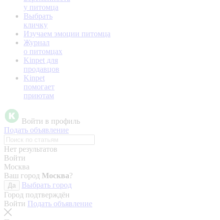
у питомца
Выбрать
кличку
Изучаем эмоции питомца
Журнал
о питомцах
Kinpet для
продавцов
Kinpet
помогает
приютам
Войти в профиль
Подать объявление
Нет результатов
Войти
Москва
Ваш город
Москва
?
Выбрать город
Да
Город подтверждён
Войти
Подать объявление