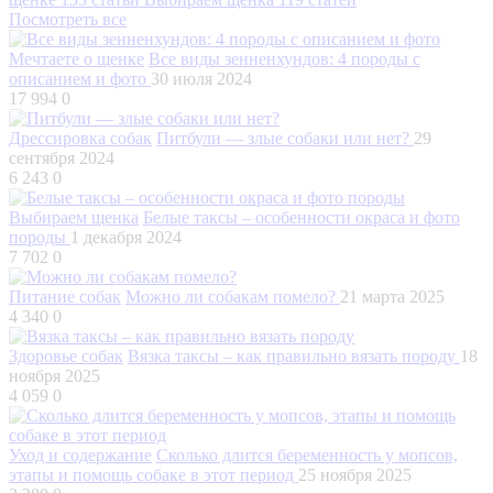
Посмотреть все
Мечтаете о щенке
Все виды зенненхундов: 4 породы с
описанием и фото
30 июля 2024
17 994
0
Дрессировка собак
Питбули — злые собаки или нет?
29
сентября 2024
6 243
0
Выбираем щенка
Белые таксы – особенности окраса и фото
породы
1 декабря 2024
7 702
0
Питание собак
Можно ли собакам помело?
21 марта 2025
4 340
0
Здоровье собак
Вязка таксы – как правильно вязать породу
18
ноября 2025
4 059
0
Уход и содержание
Сколько длится беременность у мопсов,
этапы и помощь собаке в этот период
25 ноября 2025