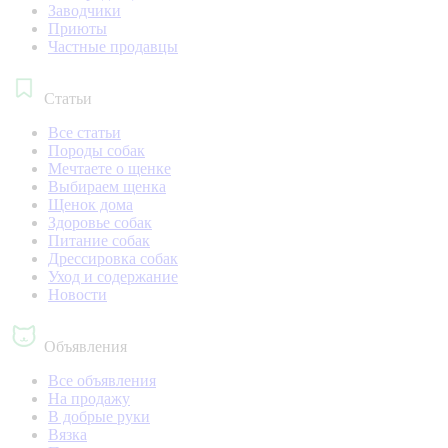
Заводчики
Приюты
Частные продавцы
Статьи
Все статьи
Породы собак
Мечтаете о щенке
Выбираем щенка
Щенок дома
Здоровье собак
Питание собак
Дрессировка собак
Уход и содержание
Новости
Объявления
Все объявления
На продажу
В добрые руки
Вязка