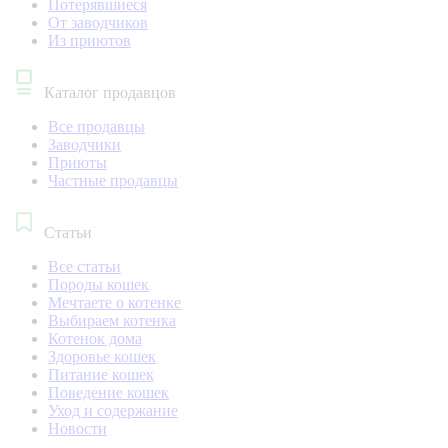
Потерявшиеся
От заводчиков
Из приютов
Каталог продавцов
Все продавцы
Заводчики
Приюты
Частные продавцы
Статьи
Все статьи
Породы кошек
Мечтаете о котенке
Выбираем котенка
Котенок дома
Здоровье кошек
Питание кошек
Поведение кошек
Уход и содержание
Новости