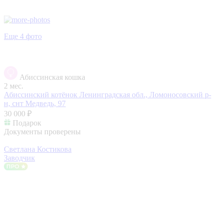
Еще 4 фото
Абиссинская кошка
2 мес.
Абиссинcкий котёнок
Ленинградская обл., Ломоносовский р-
н, снт Медведь, 97
30 000 ₽
Подарок
Документы проверены
Светлана Костикова
Заводчик