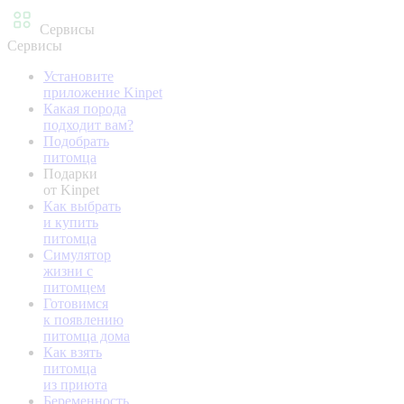
Сервисы
Сервисы
Установите
приложение Kinpet
Какая порода
подходит вам?
Подобрать
питомца
Подарки
от Kinpet
Как выбрать
и купить
питомца
Симулятор
жизни с
питомцем
Готовимся
к появлению
питомца дома
Как взять
питомца
из приюта
Беременность