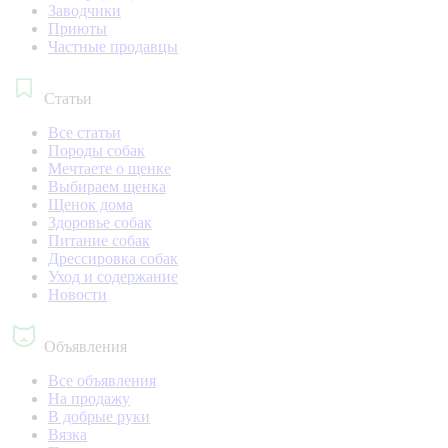
Заводчики
Приюты
Частные продавцы
Статьи
Все статьи
Породы собак
Мечтаете о щенке
Выбираем щенка
Щенок дома
Здоровье собак
Питание собак
Дрессировка собак
Уход и содержание
Новости
Объявления
Все объявления
На продажу
В добрые руки
Вязка