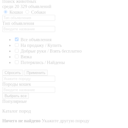
Поиск животных
среди 20 329 объявлений
Кошки
Собаки
Тип объявления
Все объявления
На продажу / Купить
Добрые руки / Взять бесплатно
Вязка
Потерялись / Найдены
Сбросить
Применить
Породы кошек
Выбрать все
Популярные
Каталог пород
Ничего не найдено
Укажите другую породу