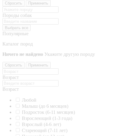
Сбросить
Применить
Породы собак
Выбрать все
Популярные
Каталог пород
Ничего не найдено
Укажите другую породу
Сбросить
Применить
Возраст
Возраст
Любой
Малыш (до 6 месяцев)
Подросток (6-11 месяцев)
Взрослеющий (1-3 года)
Взрослый (4-6 лет)
Стареющий (7-11 лет)