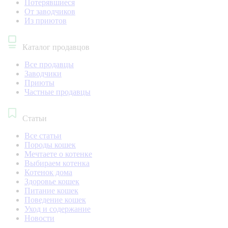
Потерявшиеся
От заводчиков
Из приютов
Каталог продавцов
Все продавцы
Заводчики
Приюты
Частные продавцы
Статьи
Все статьи
Породы кошек
Мечтаете о котенке
Выбираем котенка
Котенок дома
Здоровье кошек
Питание кошек
Поведение кошек
Уход и содержание
Новости