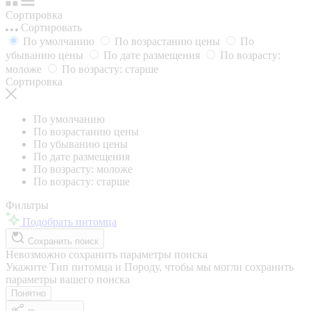
Сортировка
Сортировать
По умолчанию
По возрастанию цены
По
убыванию цены
По дате размещения
По возрасту:
моложе
По возрасту: старше
Сортировка
По умолчанию
По возрастанию цены
По убыванию цены
По дате размещения
По возрасту: моложе
По возрасту: старше
Фильтры
Подобрать питомца
Сохранить поиск
Невозможно сохранить параметры поиска
Укажите Тип питомца и Породу, чтобы мы могли сохранить
параметры вашего поиска
Понятно