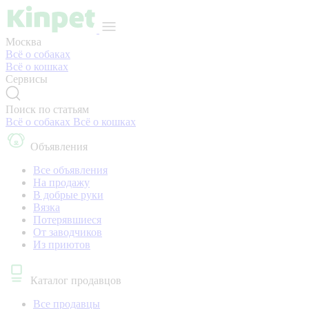
Москва
Всё о собаках
Всё о кошках
Сервисы
Поиск по статьям
Всё о собаках
Всё о кошках
Объявления
Все объявления
На продажу
В добрые руки
Вязка
Потерявшиеся
От заводчиков
Из приютов
Каталог продавцов
Все продавцы