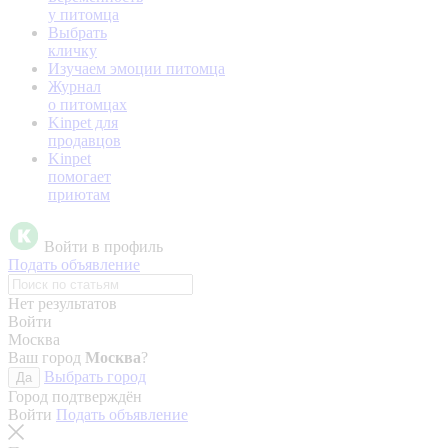
у питомца
Выбрать
кличку
Изучаем эмоции питомца
Журнал
о питомцах
Kinpet для
продавцов
Kinpet
помогает
приютам
Войти в профиль
Подать объявление
Нет результатов
Войти
Москва
Ваш город
Москва
?
Выбрать город
Да
Город подтверждён
Войти
Подать объявление