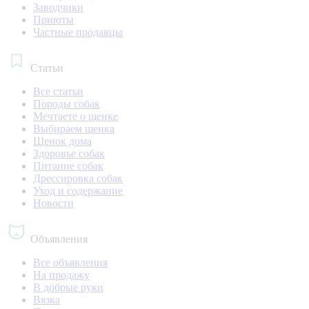
Заводчики
Приюты
Частные продавцы
Статьи
Все статьи
Породы собак
Мечтаете о щенке
Выбираем щенка
Щенок дома
Здоровье собак
Питание собак
Дрессировка собак
Уход и содержание
Новости
Объявления
Все объявления
На продажу
В добрые руки
Вязка