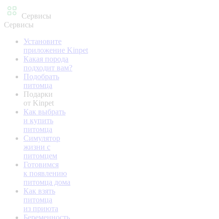
Сервисы
Сервисы
Установите
приложение Kinpet
Какая порода
подходит вам?
Подобрать
питомца
Подарки
от Kinpet
Как выбрать
и купить
питомца
Симулятор
жизни с
питомцем
Готовимся
к появлению
питомца дома
Как взять
питомца
из приюта
Беременность