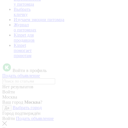
у питомца
Выбрать
кличку
Изучаем эмоции питомца
Журнал
о питомцах
Kinpet для
продавцов
Kinpet
помогает
приютам
Войти в профиль
Подать объявление
Нет результатов
Войти
Москва
Ваш город
Москва
?
Выбрать город
Да
Город подтверждён
Войти
Подать объявление