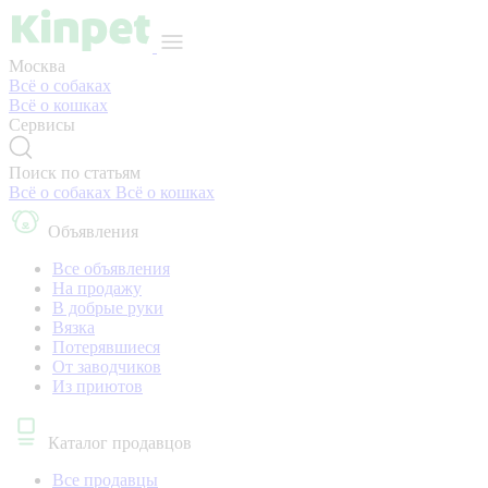
Москва
Всё о собаках
Всё о кошках
Сервисы
Поиск по статьям
Всё о собаках
Всё о кошках
Объявления
Все объявления
На продажу
В добрые руки
Вязка
Потерявшиеся
От заводчиков
Из приютов
Каталог продавцов
Все продавцы