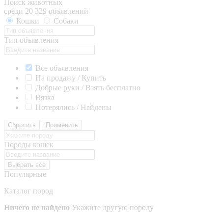
Поиск животных
среди 20 329 объявлений
Кошки
Собаки
Тип объявления
Все объявления
На продажу / Купить
Добрые руки / Взять бесплатно
Вязка
Потерялись / Найдены
Сбросить
Применить
Породы кошек
Выбрать все
Популярные
Каталог пород
Ничего не найдено
Укажите другую породу