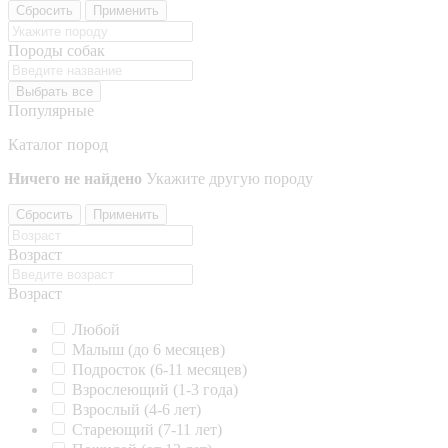
Сбросить
Применить
Породы собак
Выбрать все
Популярные
Каталог пород
Ничего не найдено
Укажите другую породу
Сбросить
Применить
Возраст
Возраст
Любой
Малыш (до 6 месяцев)
Подросток (6-11 месяцев)
Взрослеющий (1-3 года)
Взрослый (4-6 лет)
Стареющий (7-11 лет)