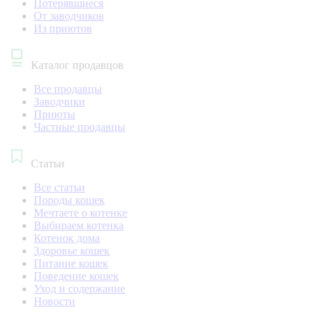
Потерявшиеся
От заводчиков
Из приютов
Каталог продавцов
Все продавцы
Заводчики
Приюты
Частные продавцы
Статьи
Все статьи
Породы кошек
Мечтаете о котенке
Выбираем котенка
Котенок дома
Здоровье кошек
Питание кошек
Поведение кошек
Уход и содержание
Новости