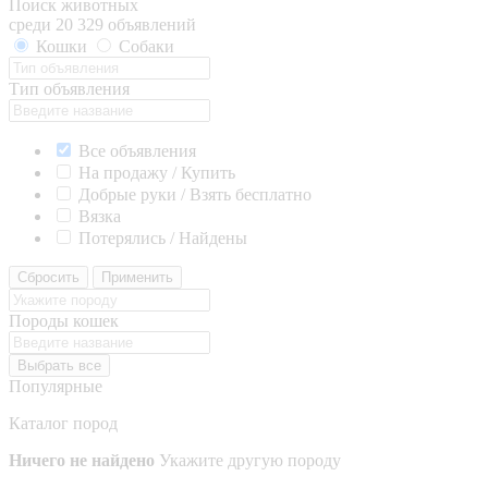
Поиск животных
среди 20 329 объявлений
Кошки
Собаки
Тип объявления
Все объявления
На продажу / Купить
Добрые руки / Взять бесплатно
Вязка
Потерялись / Найдены
Сбросить
Применить
Породы кошек
Выбрать все
Популярные
Каталог пород
Ничего не найдено
Укажите другую породу