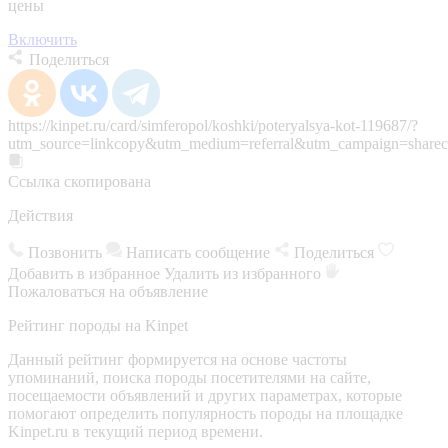
цены
Включить
Поделиться
https://kinpet.ru/card/simferopol/koshki/poteryalsya-kot-119687/?
utm_source=linkcopy&utm_medium=referral&utm_campaign=sharec
Ссылка скопирована
Действия
Позвонить
Написать сообщение
Поделиться
Добавить в избранное
Удалить из избранного
Пожаловаться на объявление
Рейтинг породы на Kinpet
Данный рейтинг формируется на основе частоты
упоминаний, поиска породы посетителями на сайте,
посещаемости объявлений и других параметрах, которые
помогают определить популярность породы на площадке
Kinpet.ru в текущий период времени.