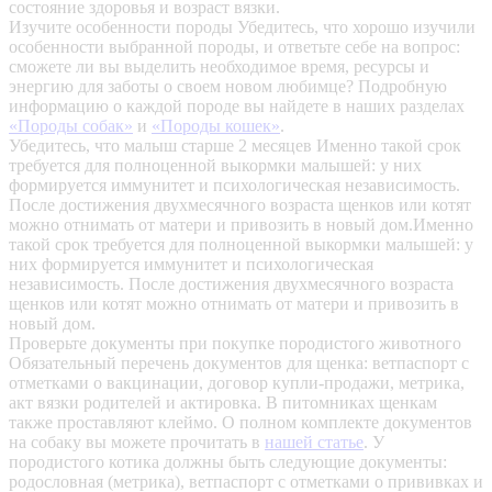
состояние здоровья и возраст вязки.
Изучите особенности породы
Убедитесь, что хорошо изучили
особенности выбранной породы, и ответьте себе на вопрос:
сможете ли вы выделить необходимое время, ресурсы и
энергию для заботы о своем новом любимце? Подробную
информацию о каждой породе вы найдете в наших разделах
«Породы собак»
и
«Породы кошек»
.
Убедитесь, что малыш старше 2 месяцев
Именно такой срок
требуется для полноценной выкормки малышей: у них
формируется иммунитет и психологическая независимость.
После достижения двухмесячного возраста щенков или котят
можно отнимать от матери и привозить в новый дом.Именно
такой срок требуется для полноценной выкормки малышей: у
них формируется иммунитет и психологическая
независимость. После достижения двухмесячного возраста
щенков или котят можно отнимать от матери и привозить в
новый дом.
Проверьте документы при покупке породистого животного
Обязательный перечень документов для щенка: ветпаспорт с
отметками о вакцинации, договор купли-продажи, метрика,
акт вязки родителей и актировка. В питомниках щенкам
также проставляют клеймо. О полном комплекте документов
на собаку вы можете прочитать в
нашей статье
.
У
породистого котика должны быть следующие документы:
родословная (метрика), ветпаспорт с отметками о прививках и