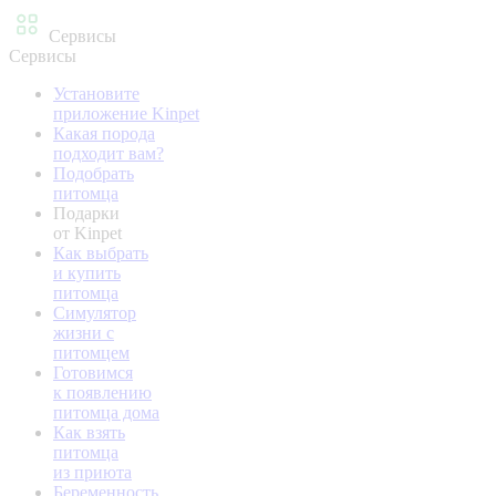
Сервисы
Сервисы
Установите
приложение Kinpet
Какая порода
подходит вам?
Подобрать
питомца
Подарки
от Kinpet
Как выбрать
и купить
питомца
Симулятор
жизни с
питомцем
Готовимся
к появлению
питомца дома
Как взять
питомца
из приюта
Беременность