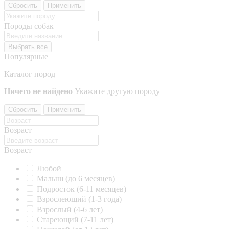
Сбросить
Применить
Породы собак
Выбрать все
Популярные
Каталог пород
Ничего не найдено
Укажите другую породу
Сбросить
Применить
Возраст
Возраст
Любой
Малыш (до 6 месяцев)
Подросток (6-11 месяцев)
Взрослеющий (1-3 года)
Взрослый (4-6 лет)
Стареющий (7-11 лет)