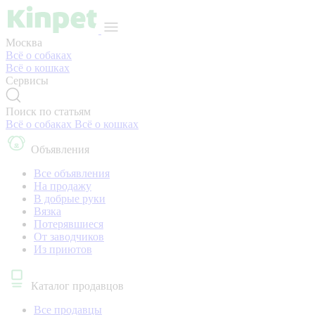
Москва
Всё о собаках
Всё о кошках
Сервисы
Поиск по статьям
Всё о собаках
Всё о кошках
Объявления
Все объявления
На продажу
В добрые руки
Вязка
Потерявшиеся
От заводчиков
Из приютов
Каталог продавцов
Все продавцы