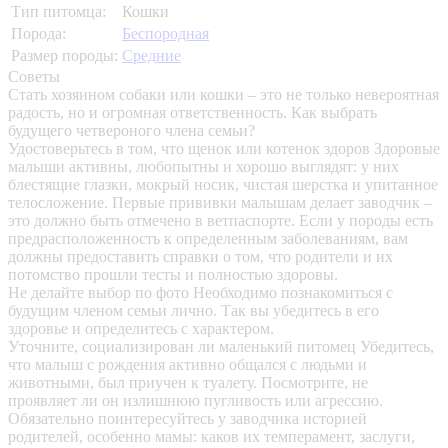
Тип питомца:
Кошки
Порода:
Беспородная
Размер породы:
Средние
Советы
Стать хозяином собаки или кошки – это не только невероятная
радость, но и огромная ответственность. Как выбрать
будущего четвероного члена семьи?
Удостоверьтесь в том, что щенок или котенок здоров
Здоровые
малыши активны, любопытны и хорошо выглядят: у них
блестящие глазки, мокрый носик, чистая шерстка и упитанное
телосложение. Первые прививки малышам делает заводчик –
это должно быть отмечено в ветпаспорте. Если у породы есть
предрасположенность к определенным заболеваниям, вам
должны предоставить справки о том, что родители и их
потомство прошли тесты и полностью здоровы.
Не делайте выбор по фото
Необходимо познакомиться с
будущим членом семьи лично. Так вы убедитесь в его
здоровье и определитесь с характером.
Уточните, социализирован ли маленький питомец
Убедитесь,
что малыш с рождения активно общался с людьми и
животными, был приучен к туалету. Посмотрите, не
проявляет ли он излишнюю пугливость или агрессию.
Обязательно поинтересуйтесь у заводчика историей
родителей, особенно мамы: каков их темперамент, заслуги,