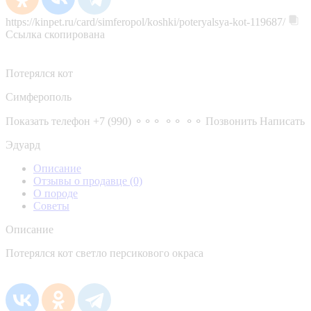
https://kinpet.ru/card/simferopol/koshki/poteryalsya-kot-119687/
Ссылка скопирована
Потерялся кот
Симферополь
Показать телефон
+7 (990) ⚬⚬⚬ ⚬⚬ ⚬⚬
Позвонить
Написать
Эдуард
Описание
Отзывы о продавце
(0)
О породе
Советы
Описание
Потерялся кот светло персикового окраса