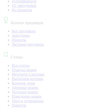
Потерявшиеся
От заводчиков
Из приютов
Каталог продавцов
Все продавцы
Заводчики
Приюты
Частные продавцы
Статьи
Все статьи
Породы кошек
Мечтаете о котенке
Выбираем котенка
Котенок дома
Здоровье кошек
Питание кошек
Поведение кошек
Уход и содержание
Новости