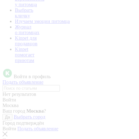
у питомца
Выбрать
кличку
Изучаем эмоции питомца
Журнал
о питомцах
Kinpet для
продавцов
Kinpet
помогает
приютам
Войти в профиль
Подать объявление
Нет результатов
Войти
Москва
Ваш город
Москва
?
Выбрать город
Да
Город подтверждён
Войти
Подать объявление