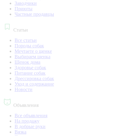
Заводчики
Приюты
Частные продавцы
Статьи
Все статьи
Породы собак
Мечтаете о щенке
Выбираем щенка
Щенок дома
Здоровье собак
Питание собак
Дрессировка собак
Уход и содержание
Новости
Объявления
Все объявления
На продажу
В добрые руки
Вязка