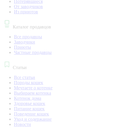
Потерявшиеся
От заводчиков
Из приютов
Каталог продавцов
Все продавцы
Заводчики
Приюты
Частные продавцы
Статьи
Все статьи
Породы кошек
Мечтаете о котенке
Выбираем котенка
Котенок дома
Здоровье кошек
Питание кошек
Поведение кошек
Уход и содержание
Новости