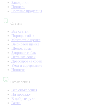
Заводчики
Приюты
Частные продавцы
Статьи
Все статьи
Породы собак
Мечтаете о щенке
Выбираем щенка
Щенок дома
Здоровье собак
Питание собак
Дрессировка собак
Уход и содержание
Новости
Объявления
Все объявления
На продажу
В добрые руки
Вязка