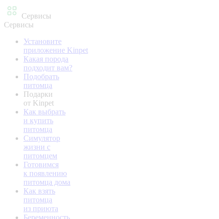
Сервисы
Сервисы
Установите
приложение Kinpet
Какая порода
подходит вам?
Подобрать
питомца
Подарки
от Kinpet
Как выбрать
и купить
питомца
Симулятор
жизни с
питомцем
Готовимся
к появлению
питомца дома
Как взять
питомца
из приюта
Беременность