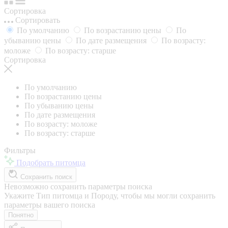
Сортировка
Сортировать
По умолчанию
По возрастанию цены
По
убыванию цены
По дате размещения
По возрасту:
моложе
По возрасту: старше
Сортировка
По умолчанию
По возрастанию цены
По убыванию цены
По дате размещения
По возрасту: моложе
По возрасту: старше
Фильтры
Подобрать питомца
Сохранить поиск
Невозможно сохранить параметры поиска
Укажите Тип питомца и Породу, чтобы мы могли сохранить
параметры вашего поиска
Понятно