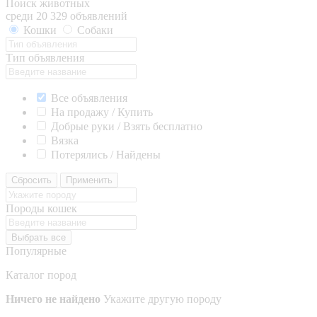
Поиск животных
среди 20 329 объявлений
Кошки
Собаки
Тип объявления
Все объявления
На продажу / Купить
Добрые руки / Взять бесплатно
Вязка
Потерялись / Найдены
Сбросить
Применить
Породы кошек
Выбрать все
Популярные
Каталог пород
Ничего не найдено
Укажите другую породу