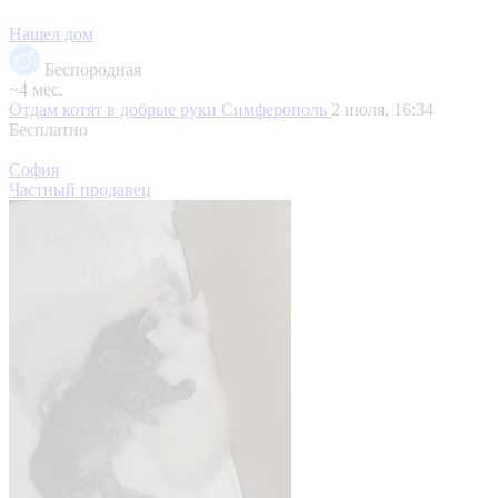
Нашел дом
Беспородная
~4 мес.
Отдам котят в добрые руки
Симферополь
2 июля, 16:34
Бесплатно
София
Частный продавец