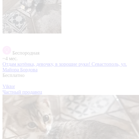
Беспородная
~4 мес.
Отдам котёнка, девочку, в хорошие руки!
Севастополь, ул.
Майора Бордова
Бесплатно
Viktor
Частный продавец