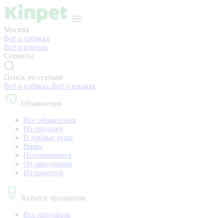
Москва
Всё о собаках
Всё о кошках
Сервисы
Поиск по статьям
Всё о собаках
Всё о кошках
Объявления
Все объявления
На продажу
В добрые руки
Вязка
Потерявшиеся
От заводчиков
Из приютов
Каталог продавцов
Все продавцы