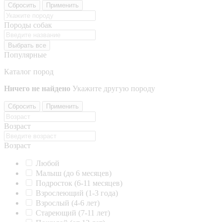
Сбросить
Применить
Породы собак
Выбрать все
Популярные
Каталог пород
Ничего не найдено
Укажите другую породу
Сбросить
Применить
Возраст
Возраст
Любой
Малыш (до 6 месяцев)
Подросток (6-11 месяцев)
Взрослеющий (1-3 года)
Взрослый (4-6 лет)
Стареющий (7-11 лет)