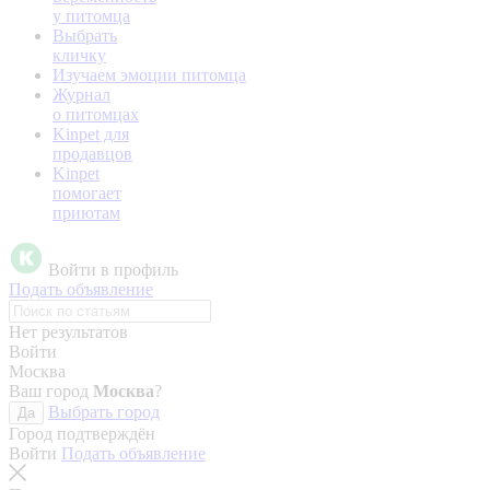
у питомца
Выбрать
кличку
Изучаем эмоции питомца
Журнал
о питомцах
Kinpet для
продавцов
Kinpet
помогает
приютам
Войти в профиль
Подать объявление
Нет результатов
Войти
Москва
Ваш город
Москва
?
Выбрать город
Да
Город подтверждён
Войти
Подать объявление