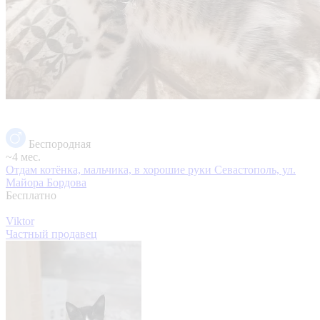
Беспородная
~4 мес.
Отдам котёнка, мальчика, в хорошие руки
Севастополь, ул.
Майора Бордова
Бесплатно
Viktor
Частный продавец