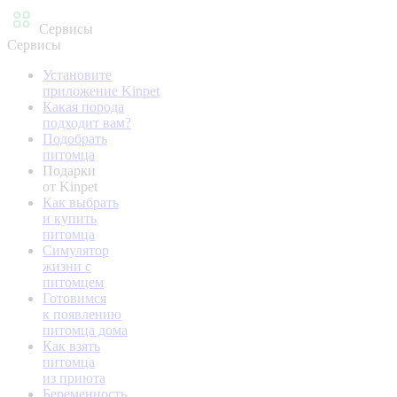
Сервисы
Сервисы
Установите
приложение Kinpet
Какая порода
подходит вам?
Подобрать
питомца
Подарки
от Kinpet
Как выбрать
и купить
питомца
Симулятор
жизни с
питомцем
Готовимся
к появлению
питомца дома
Как взять
питомца
из приюта
Беременность