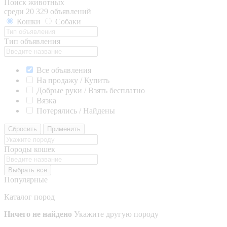
Поиск животных
среди 20 329 объявлений
Кошки
Собаки
Тип объявления
Все объявления
На продажу / Купить
Добрые руки / Взять бесплатно
Вязка
Потерялись / Найдены
Сбросить
Применить
Породы кошек
Выбрать все
Популярные
Каталог пород
Ничего не найдено
Укажите другую породу