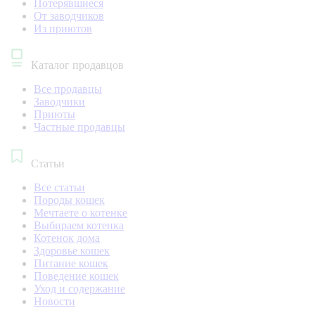
Потерявшиеся
От заводчиков
Из приютов
Каталог продавцов
Все продавцы
Заводчики
Приюты
Частные продавцы
Статьи
Все статьи
Породы кошек
Мечтаете о котенке
Выбираем котенка
Котенок дома
Здоровье кошек
Питание кошек
Поведение кошек
Уход и содержание
Новости