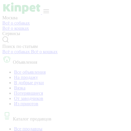
Москва
Всё о собаках
Всё о кошках
Сервисы
Поиск по статьям
Всё о собаках
Всё о кошках
Объявления
Все объявления
На продажу
В добрые руки
Вязка
Потерявшиеся
От заводчиков
Из приютов
Каталог продавцов
Все продавцы