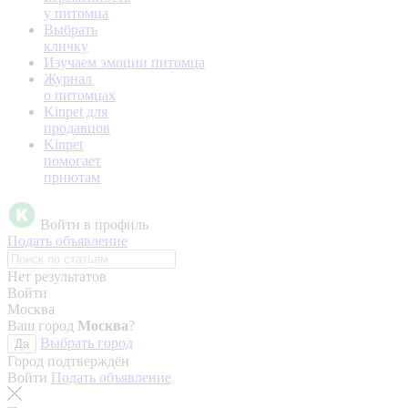
у питомца
Выбрать
кличку
Изучаем эмоции питомца
Журнал
о питомцах
Kinpet для
продавцов
Kinpet
помогает
приютам
Войти в профиль
Подать объявление
Нет результатов
Войти
Москва
Ваш город
Москва
?
Выбрать город
Да
Город подтверждён
Войти
Подать объявление