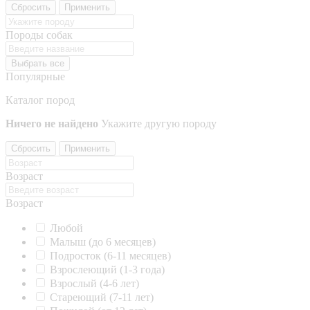
Сбросить
Применить
Породы собак
Выбрать все
Популярные
Каталог пород
Ничего не найдено
Укажите другую породу
Сбросить
Применить
Возраст
Возраст
Любой
Малыш (до 6 месяцев)
Подросток (6-11 месяцев)
Взрослеющий (1-3 года)
Взрослый (4-6 лет)
Стареющий (7-11 лет)