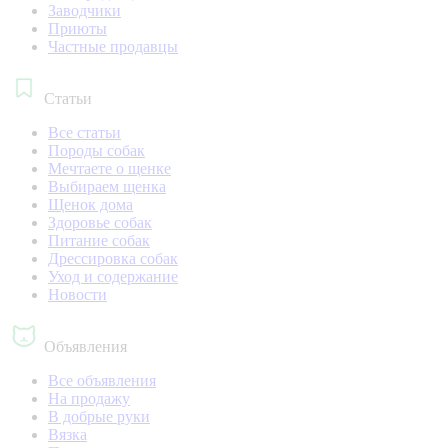
Заводчики
Приюты
Частные продавцы
Статьи
Все статьи
Породы собак
Мечтаете о щенке
Выбираем щенка
Щенок дома
Здоровье собак
Питание собак
Дрессировка собак
Уход и содержание
Новости
Объявления
Все объявления
На продажу
В добрые руки
Вязка