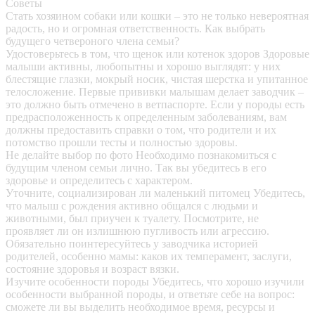
Советы
Стать хозяином собаки или кошки – это не только невероятная
радость, но и огромная ответственность. Как выбрать
будущего четвероного члена семьи?
Удостоверьтесь в том, что щенок или котенок здоров
Здоровые
малыши активны, любопытны и хорошо выглядят: у них
блестящие глазки, мокрый носик, чистая шерстка и упитанное
телосложение. Первые прививки малышам делает заводчик –
это должно быть отмечено в ветпаспорте. Если у породы есть
предрасположенность к определенным заболеваниям, вам
должны предоставить справки о том, что родители и их
потомство прошли тесты и полностью здоровы.
Не делайте выбор по фото
Необходимо познакомиться с
будущим членом семьи лично. Так вы убедитесь в его
здоровье и определитесь с характером.
Уточните, социализирован ли маленький питомец
Убедитесь,
что малыш с рождения активно общался с людьми и
животными, был приучен к туалету. Посмотрите, не
проявляет ли он излишнюю пугливость или агрессию.
Обязательно поинтересуйтесь у заводчика историей
родителей, особенно мамы: каков их темперамент, заслуги,
состояние здоровья и возраст вязки.
Изучите особенности породы
Убедитесь, что хорошо изучили
особенности выбранной породы, и ответьте себе на вопрос:
сможете ли вы выделить необходимое время, ресурсы и