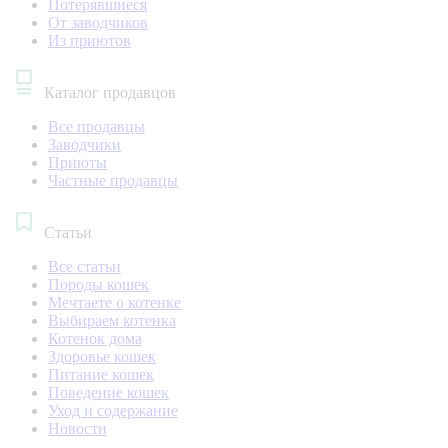
Потерявшиеся
От заводчиков
Из приютов
Каталог продавцов
Все продавцы
Заводчики
Приюты
Частные продавцы
Статьи
Все статьи
Породы кошек
Мечтаете о котенке
Выбираем котенка
Котенок дома
Здоровье кошек
Питание кошек
Поведение кошек
Уход и содержание
Новости