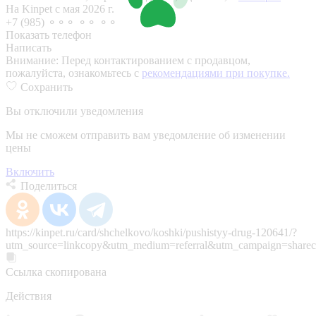
На Kinpet c мая 2026 г.
+7 (985) ⚬⚬⚬ ⚬⚬ ⚬⚬
Показать телефон
Написать
Внимание:
Перед контактированием с продавцом,
пожалуйста, ознакомьтесь с
рекомендациями при покупке.
Сохранить
Вы отключили уведомления
Мы не сможем отправить вам уведомление об изменении
цены
Включить
Поделиться
https://kinpet.ru/card/shchelkovo/koshki/pushistyy-drug-120641/?
utm_source=linkcopy&utm_medium=referral&utm_campaign=sharec
Ссылка скопирована
Действия