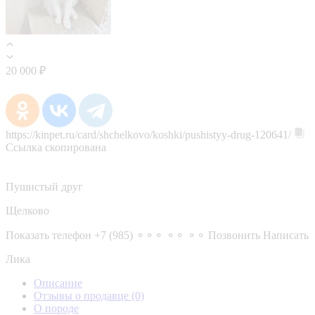
20 000 ₽
https://kinpet.ru/card/shchelkovo/koshki/pushistyy-drug-120641/
Ссылка скопирована
Пушистый друг
Щелково
Показать телефон
+7 (985) ⚬⚬⚬ ⚬⚬ ⚬⚬
Позвонить
Написать
Лика
Описание
Отзывы о продавце
(0)
О породе