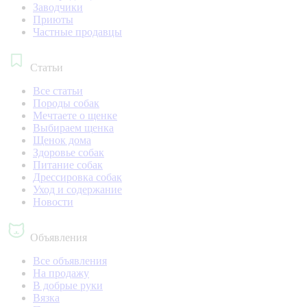
Заводчики
Приюты
Частные продавцы
Статьи
Все статьи
Породы собак
Мечтаете о щенке
Выбираем щенка
Щенок дома
Здоровье собак
Питание собак
Дрессировка собак
Уход и содержание
Новости
Объявления
Все объявления
На продажу
В добрые руки
Вязка