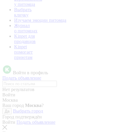
у питомца
Выбрать
кличку
Изучаем эмоции питомца
Журнал
о питомцах
Kinpet для
продавцов
Kinpet
помогает
приютам
Войти в профиль
Подать объявление
Нет результатов
Войти
Москва
Ваш город
Москва
?
Выбрать город
Да
Город подтверждён
Войти
Подать объявление