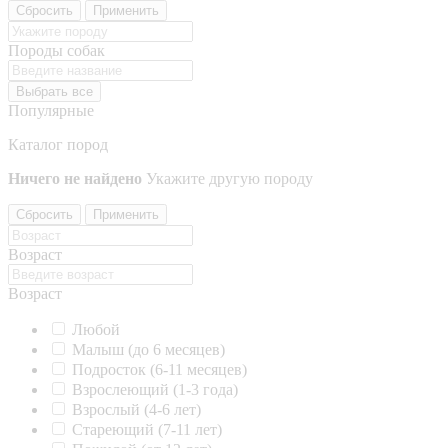
Сбросить
Применить
Породы собак
Выбрать все
Популярные
Каталог пород
Ничего не найдено
Укажите другую породу
Сбросить
Применить
Возраст
Возраст
Любой
Малыш (до 6 месяцев)
Подросток (6-11 месяцев)
Взрослеющий (1-3 года)
Взрослый (4-6 лет)
Стареющий (7-11 лет)