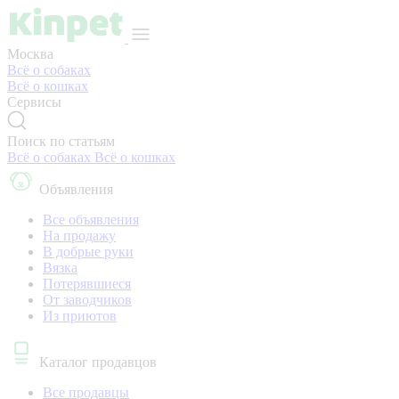
Москва
Всё о собаках
Всё о кошках
Сервисы
Поиск по статьям
Всё о собаках
Всё о кошках
Объявления
Все объявления
На продажу
В добрые руки
Вязка
Потерявшиеся
От заводчиков
Из приютов
Каталог продавцов
Все продавцы