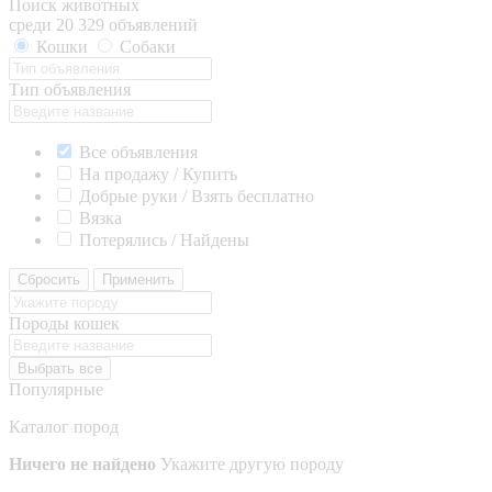
Поиск животных
среди 20 329 объявлений
Кошки
Собаки
Тип объявления
Все объявления
На продажу / Купить
Добрые руки / Взять бесплатно
Вязка
Потерялись / Найдены
Сбросить
Применить
Породы кошек
Выбрать все
Популярные
Каталог пород
Ничего не найдено
Укажите другую породу