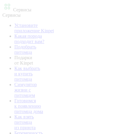
Сервисы
Сервисы
Установите
приложение Kinpet
Какая порода
подходит вам?
Подобрать
питомца
Подарки
от Kinpet
Как выбрать
и купить
питомца
Симулятор
жизни с
питомцем
Готовимся
к появлению
питомца дома
Как взять
питомца
из приюта
Беременность