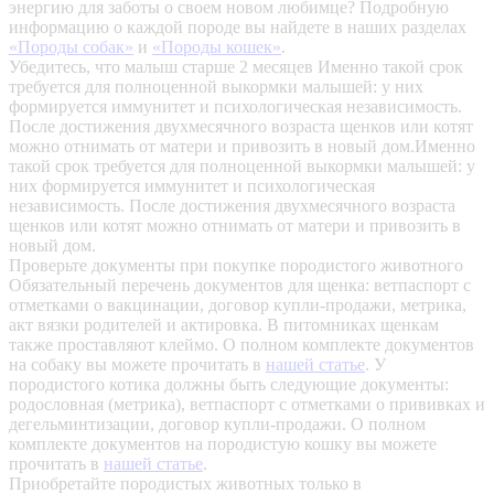
энергию для заботы о своем новом любимце? Подробную
информацию о каждой породе вы найдете в наших разделах
«Породы собак»
и
«Породы кошек»
.
Убедитесь, что малыш старше 2 месяцев
Именно такой срок
требуется для полноценной выкормки малышей: у них
формируется иммунитет и психологическая независимость.
После достижения двухмесячного возраста щенков или котят
можно отнимать от матери и привозить в новый дом.Именно
такой срок требуется для полноценной выкормки малышей: у
них формируется иммунитет и психологическая
независимость. После достижения двухмесячного возраста
щенков или котят можно отнимать от матери и привозить в
новый дом.
Проверьте документы при покупке породистого животного
Обязательный перечень документов для щенка: ветпаспорт с
отметками о вакцинации, договор купли-продажи, метрика,
акт вязки родителей и актировка. В питомниках щенкам
также проставляют клеймо. О полном комплекте документов
на собаку вы можете прочитать в
нашей статье
.
У
породистого котика должны быть следующие документы:
родословная (метрика), ветпаспорт с отметками о прививках и
дегельминтизации, договор купли-продажи. О полном
комплекте документов на породистую кошку вы можете
прочитать в
нашей статье
.
Приобретайте породистых животных только в