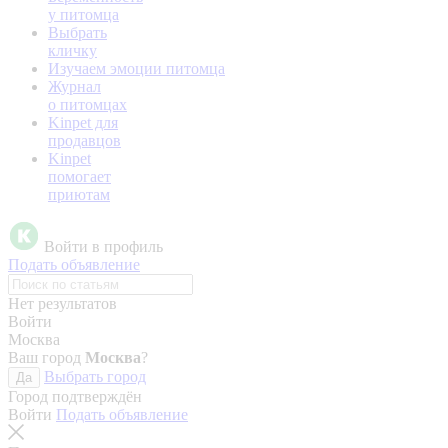
у питомца
Выбрать
кличку
Изучаем эмоции питомца
Журнал
о питомцах
Kinpet для
продавцов
Kinpet
помогает
приютам
Войти в профиль
Подать объявление
Нет результатов
Войти
Москва
Ваш город
Москва
?
Выбрать город
Да
Город подтверждён
Войти
Подать объявление