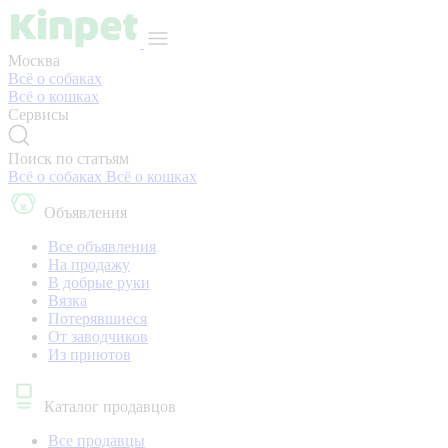
Москва
Всё о собаках
Всё о кошках
Сервисы
Поиск по статьям
Всё о собаках
Всё о кошках
Объявления
Все объявления
На продажу
В добрые руки
Вязка
Потерявшиеся
От заводчиков
Из приютов
Каталог продавцов
Все продавцы