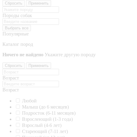
Сбросить
Применить
Породы собак
Выбрать все
Популярные
Каталог пород
Ничего не найдено
Укажите другую породу
Сбросить
Применить
Возраст
Возраст
Любой
Малыш (до 6 месяцев)
Подросток (6-11 месяцев)
Взрослеющий (1-3 года)
Взрослый (4-6 лет)
Стареющий (7-11 лет)