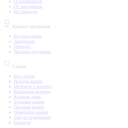
Потерявшиеся
От заводчиков
Из приютов
Каталог продавцов
Все продавцы
Заводчики
Приюты
Частные продавцы
Статьи
Все статьи
Породы кошек
Мечтаете о котенке
Выбираем котенка
Котенок дома
Здоровье кошек
Питание кошек
Поведение кошек
Уход и содержание
Новости