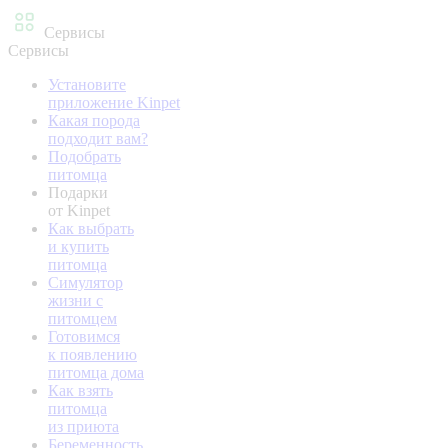
Сервисы
Сервисы
Установите
приложение Kinpet
Какая порода
подходит вам?
Подобрать
питомца
Подарки
от Kinpet
Как выбрать
и купить
питомца
Симулятор
жизни с
питомцем
Готовимся
к появлению
питомца дома
Как взять
питомца
из приюта
Беременность