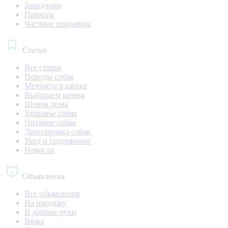
Заводчики
Приюты
Частные продавцы
Статьи
Все статьи
Породы собак
Мечтаете о щенке
Выбираем щенка
Щенок дома
Здоровье собак
Питание собак
Дрессировка собак
Уход и содержание
Новости
Объявления
Все объявления
На продажу
В добрые руки
Вязка