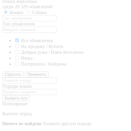
Поиск животных
среди 20 329 объявлений
Кошки
Собаки
Тип объявления
Все объявления
На продажу / Купить
Добрые руки / Взять бесплатно
Вязка
Потерялись / Найдены
Сбросить
Применить
Породы кошек
Выбрать все
Популярные
Каталог пород
Ничего не найдено
Укажите другую породу