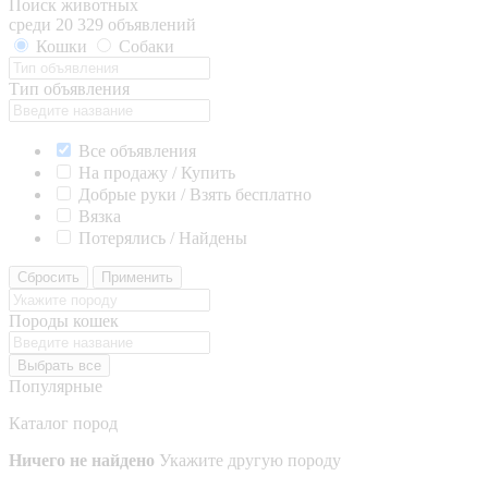
Поиск животных
среди 20 329 объявлений
Кошки
Собаки
Тип объявления
Все объявления
На продажу / Купить
Добрые руки / Взять бесплатно
Вязка
Потерялись / Найдены
Сбросить
Применить
Породы кошек
Выбрать все
Популярные
Каталог пород
Ничего не найдено
Укажите другую породу