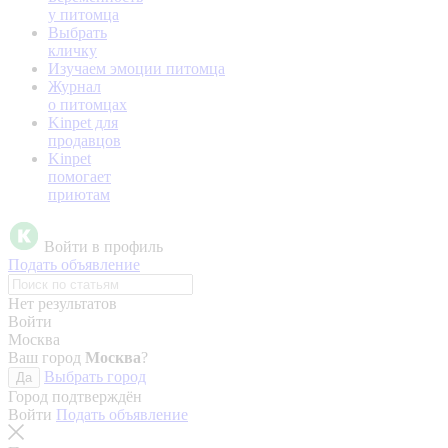
у питомца
Выбрать
кличку
Изучаем эмоции питомца
Журнал
о питомцах
Kinpet для
продавцов
Kinpet
помогает
приютам
Войти в профиль
Подать объявление
Нет результатов
Войти
Москва
Ваш город
Москва
?
Выбрать город
Да
Город подтверждён
Войти
Подать объявление