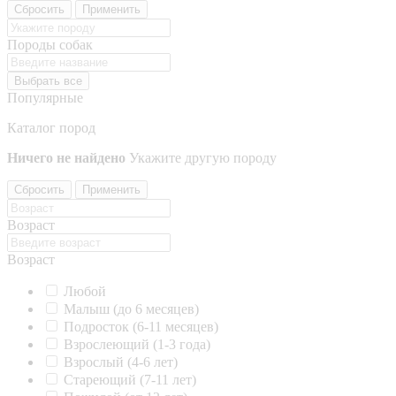
Сбросить
Применить
Породы собак
Выбрать все
Популярные
Каталог пород
Ничего не найдено
Укажите другую породу
Сбросить
Применить
Возраст
Возраст
Любой
Малыш (до 6 месяцев)
Подросток (6-11 месяцев)
Взрослеющий (1-3 года)
Взрослый (4-6 лет)
Стареющий (7-11 лет)