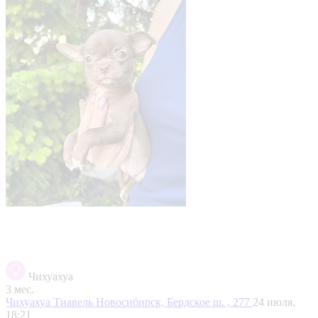
Чихуахуа
3 мес.
Чихуахуа Тиавель
Новосибирск, Бердское ш. , 277
24 июля,
18:21