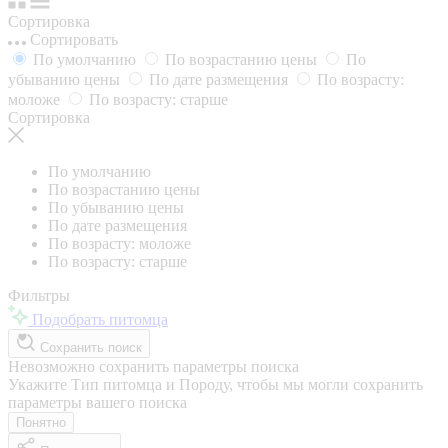
Сортировка
Сортировать
По умолчанию
По возрастанию цены
По
убыванию цены
По дате размещения
По возрасту:
моложе
По возрасту: старше
Сортировка
По умолчанию
По возрастанию цены
По убыванию цены
По дате размещения
По возрасту: моложе
По возрасту: старше
Фильтры
Подобрать питомца
Сохранить поиск
Невозможно сохранить параметры поиска
Укажите Тип питомца и Породу, чтобы мы могли сохранить
параметры вашего поиска
Понятно