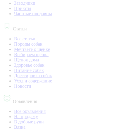
Заводчики
Приюты
Частные продавцы
Статьи
Все статьи
Породы собак
Мечтаете о щенке
Выбираем щенка
Щенок дома
Здоровье собак
Питание собак
Дрессировка собак
Уход и содержание
Новости
Объявления
Все объявления
На продажу
В добрые руки
Вязка