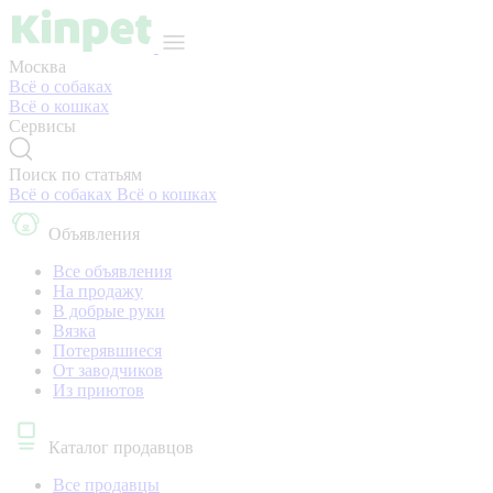
Москва
Всё о собаках
Всё о кошках
Сервисы
Поиск по статьям
Всё о собаках
Всё о кошках
Объявления
Все объявления
На продажу
В добрые руки
Вязка
Потерявшиеся
От заводчиков
Из приютов
Каталог продавцов
Все продавцы