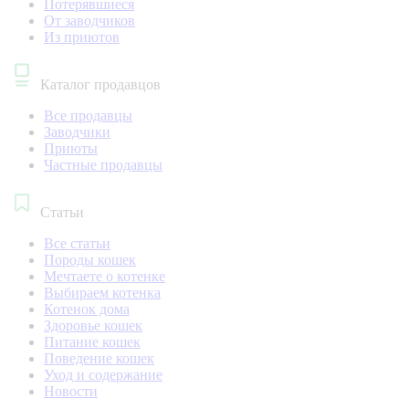
Потерявшиеся
От заводчиков
Из приютов
Каталог продавцов
Все продавцы
Заводчики
Приюты
Частные продавцы
Статьи
Все статьи
Породы кошек
Мечтаете о котенке
Выбираем котенка
Котенок дома
Здоровье кошек
Питание кошек
Поведение кошек
Уход и содержание
Новости