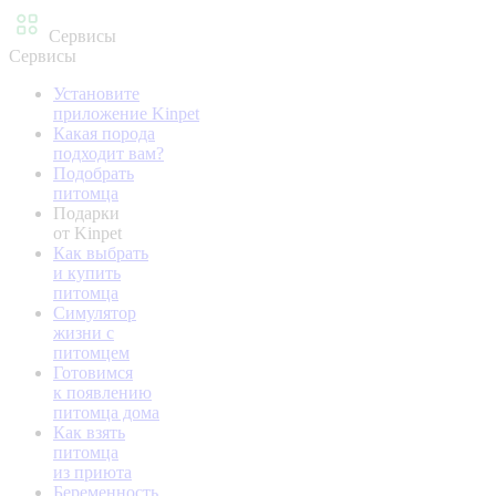
Сервисы
Сервисы
Установите
приложение Kinpet
Какая порода
подходит вам?
Подобрать
питомца
Подарки
от Kinpet
Как выбрать
и купить
питомца
Симулятор
жизни с
питомцем
Готовимся
к появлению
питомца дома
Как взять
питомца
из приюта
Беременность