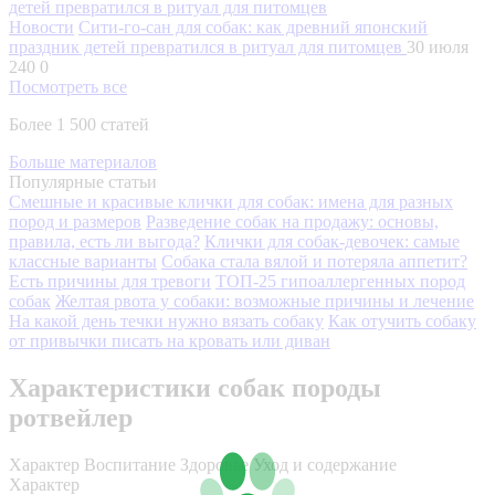
Новости
Сити-го-сан для собак: как древний японский
праздник детей превратился в ритуал для питомцев
30 июля
240
0
Посмотреть все
Более 1 500 статей
Больше материалов
Популярные статьи
Смешные и красивые клички для собак: имена для разных
пород и размеров
Разведение собак на продажу: основы,
правила, есть ли выгода?
Клички для собак-девочек: самые
классные варианты
Собака стала вялой и потеряла аппетит?
Есть причины для тревоги
ТОП-25 гипоаллергенных пород
собак
Желтая рвота у собаки: возможные причины и лечение
На какой день течки нужно вязать собаку
Как отучить собаку
от привычки писать на кровать или диван
Характеристики собак породы
ротвейлер
Характер
Воспитание
Здоровье
Уход и содержание
Характер