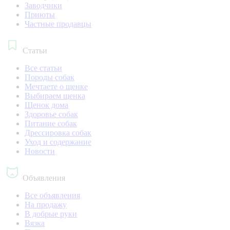
Заводчики
Приюты
Частные продавцы
Статьи
Все статьи
Породы собак
Мечтаете о щенке
Выбираем щенка
Щенок дома
Здоровье собак
Питание собак
Дрессировка собак
Уход и содержание
Новости
Объявления
Все объявления
На продажу
В добрые руки
Вязка