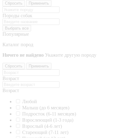
Сбросить
Применить
Породы собак
Выбрать все
Популярные
Каталог пород
Ничего не найдено
Укажите другую породу
Сбросить
Применить
Возраст
Возраст
Любой
Малыш (до 6 месяцев)
Подросток (6-11 месяцев)
Взрослеющий (1-3 года)
Взрослый (4-6 лет)
Стареющий (7-11 лет)