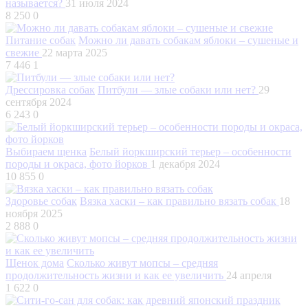
называется?
31 июля 2024
8 250
0
Питание собак
Можно ли давать собакам яблоки – сушеные и
свежие
22 марта 2025
7 446
1
Дрессировка собак
Питбули — злые собаки или нет?
29
сентября 2024
6 243
0
Выбираем щенка
Белый йоркширский терьер – особенности
породы и окраса, фото йорков
1 декабря 2024
10 855
0
Здоровье собак
Вязка хаски – как правильно вязать собак
18
ноября 2025
2 888
0
Щенок дома
Сколько живут мопсы – средняя
продолжительность жизни и как ее увеличить
24 апреля
1 622
0