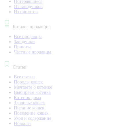
Потерявшиеся
От заводчиков
Из приютов
Каталог продавцов
Все продавцы
Заводчики
Приюты
Частные продавцы
Статьи
Все статьи
Породы кошек
Мечтаете о котенке
Выбираем котенка
Котенок дома
Здоровье кошек
Питание кошек
Поведение кошек
Уход и содержание
Новости