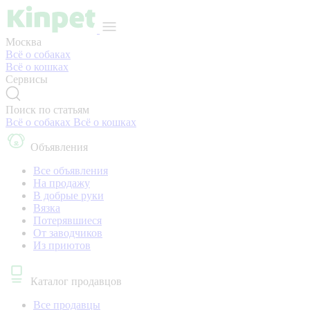
Москва
Всё о собаках
Всё о кошках
Сервисы
Поиск по статьям
Всё о собаках
Всё о кошках
Объявления
Все объявления
На продажу
В добрые руки
Вязка
Потерявшиеся
От заводчиков
Из приютов
Каталог продавцов
Все продавцы