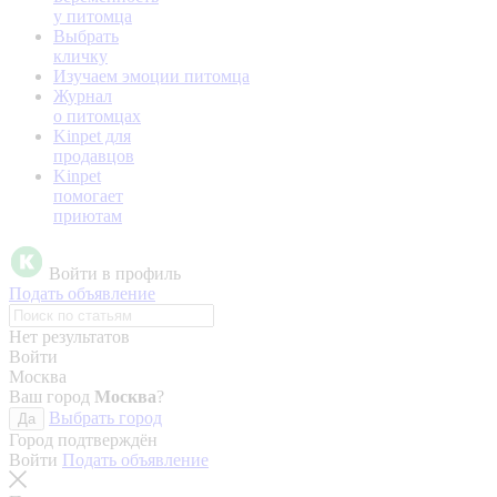
у питомца
Выбрать
кличку
Изучаем эмоции питомца
Журнал
о питомцах
Kinpet для
продавцов
Kinpet
помогает
приютам
Войти в профиль
Подать объявление
Нет результатов
Войти
Москва
Ваш город
Москва
?
Выбрать город
Да
Город подтверждён
Войти
Подать объявление