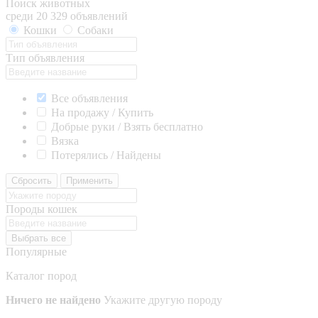
Поиск животных
среди 20 329 объявлений
Кошки
Собаки
Тип объявления
Все объявления
На продажу / Купить
Добрые руки / Взять бесплатно
Вязка
Потерялись / Найдены
Сбросить
Применить
Породы кошек
Выбрать все
Популярные
Каталог пород
Ничего не найдено
Укажите другую породу