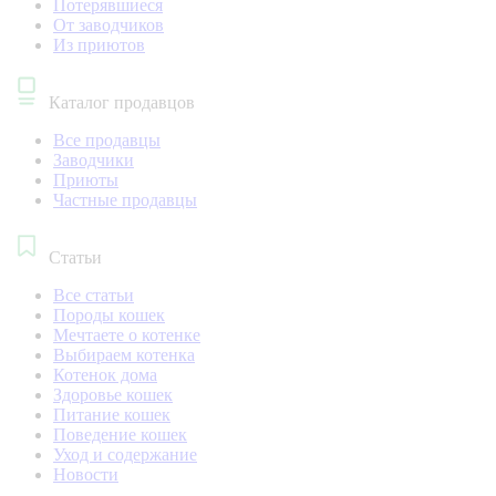
Потерявшиеся
От заводчиков
Из приютов
Каталог продавцов
Все продавцы
Заводчики
Приюты
Частные продавцы
Статьи
Все статьи
Породы кошек
Мечтаете о котенке
Выбираем котенка
Котенок дома
Здоровье кошек
Питание кошек
Поведение кошек
Уход и содержание
Новости