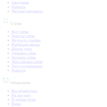
Заводчики
Приюты
Частные продавцы
Статьи
Все статьи
Породы собак
Мечтаете о щенке
Выбираем щенка
Щенок дома
Здоровье собак
Питание собак
Дрессировка собак
Уход и содержание
Новости
Объявления
Все объявления
На продажу
В добрые руки
Вязка