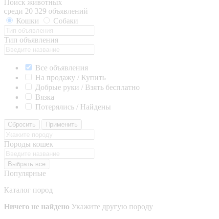
Поиск животных
среди 20 329 объявлений
Кошки
Собаки
Тип объявления
Все объявления
На продажу / Купить
Добрые руки / Взять бесплатно
Вязка
Потерялись / Найдены
Сбросить
Применить
Породы кошек
Выбрать все
Популярные
Каталог пород
Ничего не найдено
Укажите другую породу