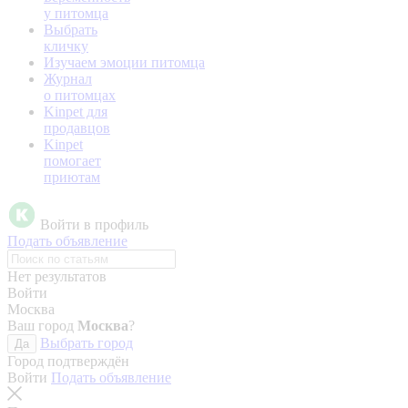
у питомца
Выбрать
кличку
Изучаем эмоции питомца
Журнал
о питомцах
Kinpet для
продавцов
Kinpet
помогает
приютам
Войти в профиль
Подать объявление
Нет результатов
Войти
Москва
Ваш город
Москва
?
Выбрать город
Да
Город подтверждён
Войти
Подать объявление