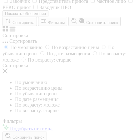
Заводчик
Представитель приюта
Частное лицо
РЕКО приют
Заводчик ПРО
Показать объявления
Сортировка
Фильтры
Сохранить поиск
Сортировка
Сортировать
По умолчанию
По возрастанию цены
По
убыванию цены
По дате размещения
По возрасту:
моложе
По возрасту: старше
Сортировка
По умолчанию
По возрастанию цены
По убыванию цены
По дате размещения
По возрасту: моложе
По возрасту: старше
Фильтры
Подобрать питомца
Сохранить поиск