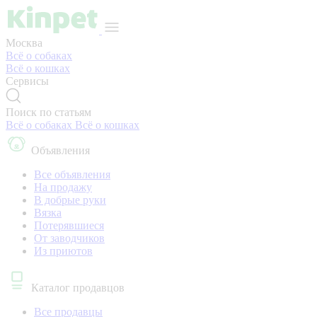
Москва
Всё о собаках
Всё о кошках
Сервисы
Поиск по статьям
Всё о собаках
Всё о кошках
Объявления
Все объявления
На продажу
В добрые руки
Вязка
Потерявшиеся
От заводчиков
Из приютов
Каталог продавцов
Все продавцы