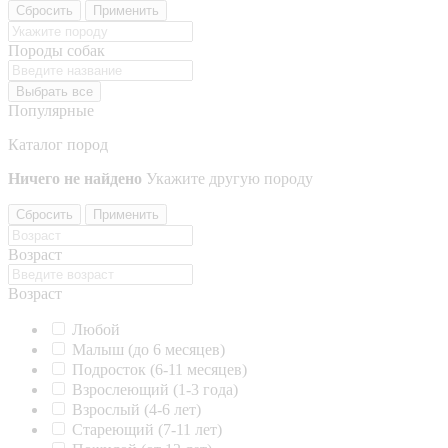
Сбросить
Применить
Породы собак
Выбрать все
Популярные
Каталог пород
Ничего не найдено
Укажите другую породу
Сбросить
Применить
Возраст
Возраст
Любой
Малыш (до 6 месяцев)
Подросток (6-11 месяцев)
Взрослеющий (1-3 года)
Взрослый (4-6 лет)
Стареющий (7-11 лет)