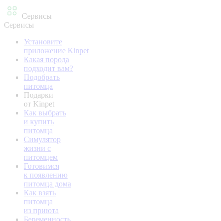
Сервисы
Сервисы
Установите
приложение Kinpet
Какая порода
подходит вам?
Подобрать
питомца
Подарки
от Kinpet
Как выбрать
и купить
питомца
Симулятор
жизни с
питомцем
Готовимся
к появлению
питомца дома
Как взять
питомца
из приюта
Беременность