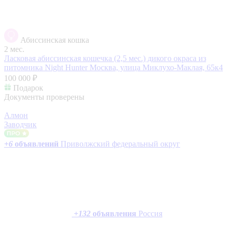
Абиссинская кошка
2 мес.
Ласковая абиссинская кошечка (2,5 мес.) дикого окраса из
питомника Night Hunter
Москва, улица Миклухо-Маклая, 65к4
100 000 ₽
Подарок
Документы проверены
Алмон
Заводчик
+
6
объявлений
Приволжский федеральный округ
+
132
объявления
Россия