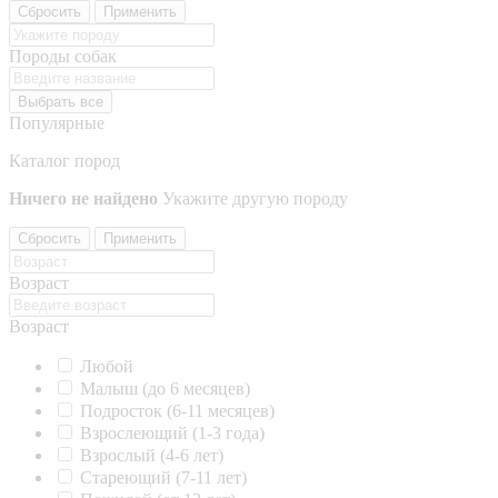
Сбросить
Применить
Породы собак
Выбрать все
Популярные
Каталог пород
Ничего не найдено
Укажите другую породу
Сбросить
Применить
Возраст
Возраст
Любой
Малыш (до 6 месяцев)
Подросток (6-11 месяцев)
Взрослеющий (1-3 года)
Взрослый (4-6 лет)
Стареющий (7-11 лет)