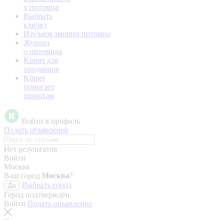
у питомца
Выбрать
кличку
Изучаем эмоции питомца
Журнал
о питомцах
Kinpet для
продавцов
Kinpet
помогает
приютам
Войти в профиль
Подать объявление
Нет результатов
Войти
Москва
Ваш город
Москва
?
Выбрать город
Да
Город подтверждён
Войти
Подать объявление