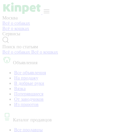
Москва
Всё о собаках
Всё о кошках
Сервисы
Поиск по статьям
Всё о собаках
Всё о кошках
Объявления
Все объявления
На продажу
В добрые руки
Вязка
Потерявшиеся
От заводчиков
Из приютов
Каталог продавцов
Все продавцы