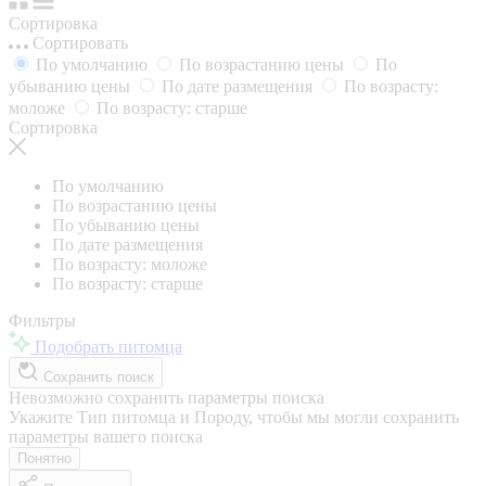
Сортировка
Сортировать
По умолчанию
По возрастанию цены
По
убыванию цены
По дате размещения
По возрасту:
моложе
По возрасту: старше
Сортировка
По умолчанию
По возрастанию цены
По убыванию цены
По дате размещения
По возрасту: моложе
По возрасту: старше
Фильтры
Подобрать питомца
Сохранить поиск
Невозможно сохранить параметры поиска
Укажите Тип питомца и Породу, чтобы мы могли сохранить
параметры вашего поиска
Понятно