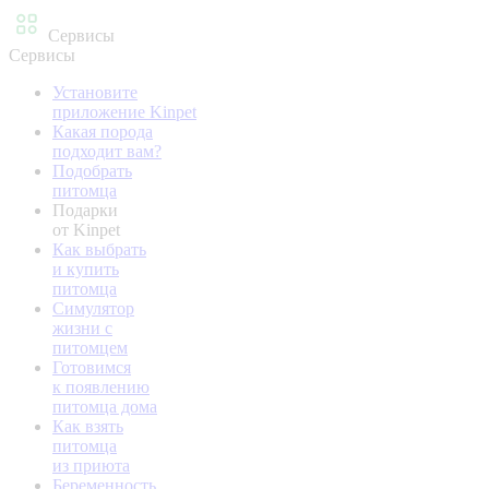
Сервисы
Сервисы
Установите
приложение Kinpet
Какая порода
подходит вам?
Подобрать
питомца
Подарки
от Kinpet
Как выбрать
и купить
питомца
Симулятор
жизни с
питомцем
Готовимся
к появлению
питомца дома
Как взять
питомца
из приюта
Беременность