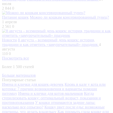
июля
2 844
0
Питание кошек
Можно ли кошкам консервированный тунец?
1 апреля
2 561
0
Новости
8 августа – всемирный день кошек: история,
традиции и как отметить «замуррчательный» праздник
4
августа
110
0
Посмотреть все
Более 1 500 статей
Больше материалов
Популярные статьи
Имена и клички для кошек-девочек
Кровь в кале у кота или
котенка: 7 причин возникновения и варианты помощи
питомцу
Имена и клички для котов-мальчиков
Когда
стерилизовать кошку: оптимальный возраст, показания и
противопоказания
У кошки отнимаются задние лапы:
насколько все серьезно?
Кошку рвет после еды: возможные
причины, что делать владельцу
Как промыть глаза кошке или