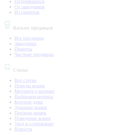
Потерявшиеся
От заводчиков
Из приютов
Каталог продавцов
Все продавцы
Заводчики
Приюты
Частные продавцы
Статьи
Все статьи
Породы кошек
Мечтаете о котенке
Выбираем котенка
Котенок дома
Здоровье кошек
Питание кошек
Поведение кошек
Уход и содержание
Новости