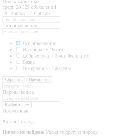
Поиск животных
среди 20 329 объявлений
Кошки
Собаки
Тип объявления
Все объявления
На продажу / Купить
Добрые руки / Взять бесплатно
Вязка
Потерялись / Найдены
Сбросить
Применить
Породы кошек
Выбрать все
Популярные
Каталог пород
Ничего не найдено
Укажите другую породу