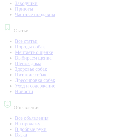
Заводчики
Приюты
Частные продавцы
Статьи
Все статьи
Породы собак
Мечтаете о щенке
Выбираем щенка
Щенок дома
Здоровье собак
Питание собак
Дрессировка собак
Уход и содержание
Новости
Объявления
Все объявления
На продажу
В добрые руки
Вязка