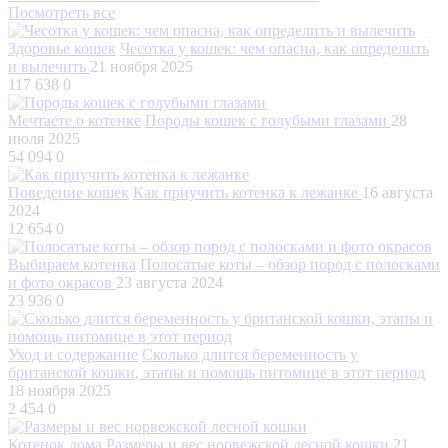
Посмотреть все
Здоровье кошек
Чесотка у кошек: чем опасна, как определить
и вылечить
21 ноября 2025
117 638
0
Мечтаете о котенке
Породы кошек с голубыми глазами
28
июля 2025
54 094
0
Поведение кошек
Как приучить котенка к лежанке
16 августа
2024
12 654
0
Выбираем котенка
Полосатые коты – обзор пород с полосками
и фото окрасов
23 августа 2024
23 936
0
Уход и содержание
Сколько длится беременность у
британской кошки, этапы и помощь питомице в этот период
18 ноября 2025
2 454
0
Котенок дома
Размеры и вес норвежской лесной кошки
21