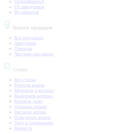
Потерявшиеся
От заводчиков
Из приютов
Каталог продавцов
Все продавцы
Заводчики
Приюты
Частные продавцы
Статьи
Все статьи
Породы кошек
Мечтаете о котенке
Выбираем котенка
Котенок дома
Здоровье кошек
Питание кошек
Поведение кошек
Уход и содержание
Новости