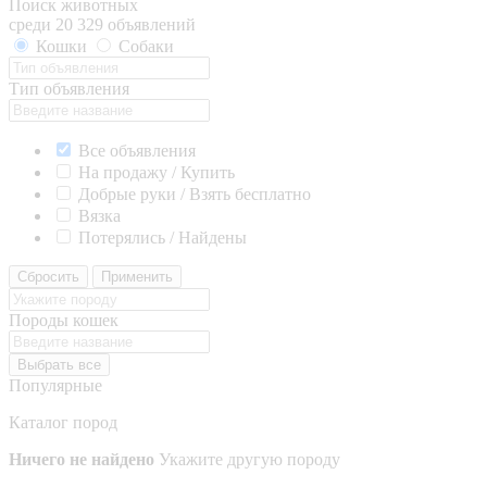
Поиск животных
среди 20 329 объявлений
Кошки
Собаки
Тип объявления
Все объявления
На продажу / Купить
Добрые руки / Взять бесплатно
Вязка
Потерялись / Найдены
Сбросить
Применить
Породы кошек
Выбрать все
Популярные
Каталог пород
Ничего не найдено
Укажите другую породу