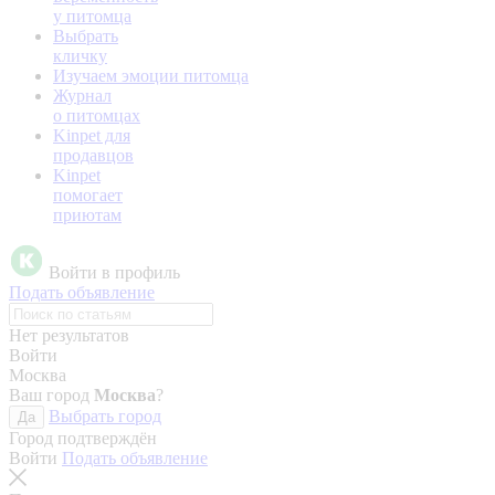
у питомца
Выбрать
кличку
Изучаем эмоции питомца
Журнал
о питомцах
Kinpet для
продавцов
Kinpet
помогает
приютам
Войти в профиль
Подать объявление
Нет результатов
Войти
Москва
Ваш город
Москва
?
Выбрать город
Да
Город подтверждён
Войти
Подать объявление