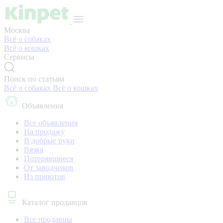
Москва
Всё о собаках
Всё о кошках
Сервисы
Поиск по статьям
Всё о собаках
Всё о кошках
Объявления
Все объявления
На продажу
В добрые руки
Вязка
Потерявшиеся
От заводчиков
Из приютов
Каталог продавцов
Все продавцы