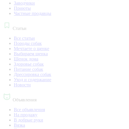
Заводчики
Приюты
Частные продавцы
Статьи
Все статьи
Породы собак
Мечтаете о щенке
Выбираем щенка
Щенок дома
Здоровье собак
Питание собак
Дрессировка собак
Уход и содержание
Новости
Объявления
Все объявления
На продажу
В добрые руки
Вязка