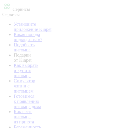
Сервисы
Сервисы
Установите
приложение Kinpet
Какая порода
подходит вам?
Подобрать
питомца
Подарки
от Kinpet
Как выбрать
и купить
питомца
Симулятор
жизни с
питомцем
Готовимся
к появлению
питомца дома
Как взять
питомца
из приюта
Беременность