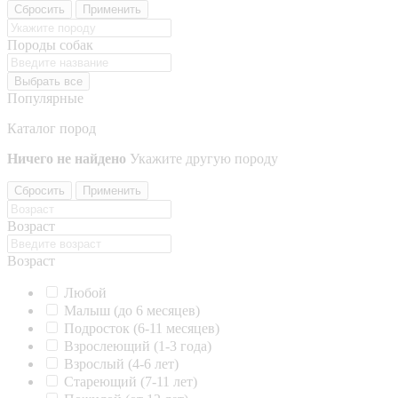
Сбросить
Применить
Породы собак
Выбрать все
Популярные
Каталог пород
Ничего не найдено
Укажите другую породу
Сбросить
Применить
Возраст
Возраст
Любой
Малыш (до 6 месяцев)
Подросток (6-11 месяцев)
Взрослеющий (1-3 года)
Взрослый (4-6 лет)
Стареющий (7-11 лет)