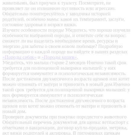
животными, был приучен к туалету. Посмотрите, не
проявляет ли он излишнюю пугливость или агрессию.
Обязательно поинтересуйтесь у заводчика историей
родителей, особенно мамы: каков их темперамент, заслуги,
состояние здоровья и возраст вязки.
Изучите особенности породы
Убедитесь, что хорошо изучили
особенности выбранной породы, и ответьте себе на вопрос:
сможете ли вы выделить необходимое время, ресурсы и
энергию для заботы о своем новом любимце? Подробную
информацию о каждой породе вы найдете в наших разделах
«Породы собак»
и
«Породы кошек»
.
Убедитесь, что малыш старше 2 месяцев
Именно такой срок
требуется для полноценной выкормки малышей: у них
формируется иммунитет и психологическая независимость.
После достижения двухмесячного возраста щенков или котят
можно отнимать от матери и привозить в новый дом.Именно
такой срок требуется для полноценной выкормки малышей: у
них формируется иммунитет и психологическая
независимость. После достижения двухмесячного возраста
щенков или котят можно отнимать от матери и привозить в
новый дом.
Проверьте документы при покупке породистого животного
Обязательный перечень документов для щенка: ветпаспорт с
отметками о вакцинации, договор купли-продажи, метрика,
акт вязки родителей и актировка. В питомниках щенкам