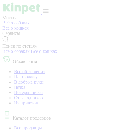
Москва
Всё о собаках
Всё о кошках
Сервисы
Поиск по статьям
Всё о собаках
Всё о кошках
Объявления
Все объявления
На продажу
В добрые руки
Вязка
Потерявшиеся
От заводчиков
Из приютов
Каталог продавцов
Все продавцы