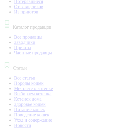
Потерявшиеся
От заводчиков
Из приютов
Каталог продавцов
Все продавцы
Заводчики
Приюты
Частные продавцы
Статьи
Все статьи
Породы кошек
Мечтаете о котенке
Выбираем котенка
Котенок дома
Здоровье кошек
Питание кошек
Поведение кошек
Уход и содержание
Новости