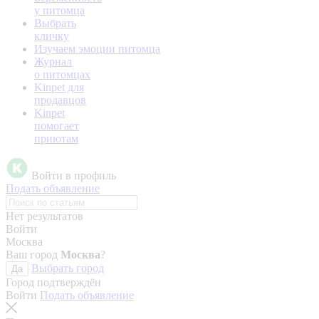
у питомца
Выбрать
кличку
Изучаем эмоции питомца
Журнал
о питомцах
Kinpet для
продавцов
Kinpet
помогает
приютам
Войти в профиль
Подать объявление
Нет результатов
Войти
Москва
Ваш город
Москва
?
Выбрать город
Да
Город подтверждён
Войти
Подать объявление