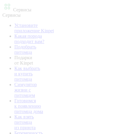
Сервисы
Сервисы
Установите
приложение Kinpet
Какая порода
подходит вам?
Подобрать
питомца
Подарки
от Kinpet
Как выбрать
и купить
питомца
Симулятор
жизни с
питомцем
Готовимся
к появлению
питомца дома
Как взять
питомца
из приюта
Беременность