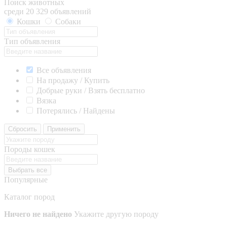
Поиск животных
среди 20 329 объявлений
Кошки
Собаки
Тип объявления
Все объявления
На продажу / Купить
Добрые руки / Взять бесплатно
Вязка
Потерялись / Найдены
Сбросить
Применить
Породы кошек
Выбрать все
Популярные
Каталог пород
Ничего не найдено
Укажите другую породу