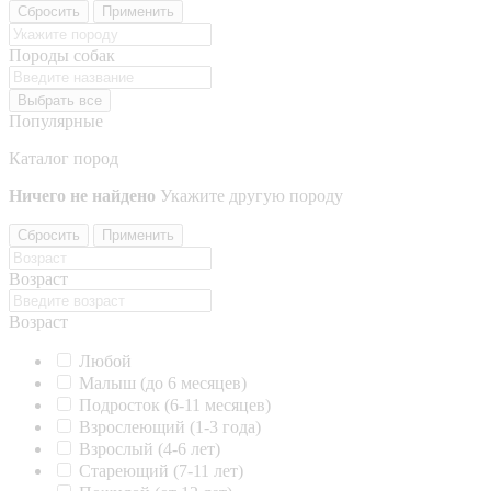
Сбросить
Применить
Породы собак
Выбрать все
Популярные
Каталог пород
Ничего не найдено
Укажите другую породу
Сбросить
Применить
Возраст
Возраст
Любой
Малыш (до 6 месяцев)
Подросток (6-11 месяцев)
Взрослеющий (1-3 года)
Взрослый (4-6 лет)
Стареющий (7-11 лет)