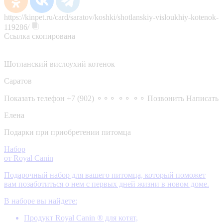
https://kinpet.ru/card/saratov/koshki/shotlanskiy-visloukhiy-kotenok-
119286/
Ссылка скопирована
Шотланский вислоухий котенок
Саратов
Показать телефон
+7 (902) ⚬⚬⚬ ⚬⚬ ⚬⚬
Позвонить
Написать
Елена
Подарки при приобретении питомца
Набор
от Royal Canin
Подарочный набор для вашего питомца, который поможет
вам позаботиться о нем с первых дней жизни в новом доме.
В наборе вы найдете:
Продукт Royal Canin ® для котят,