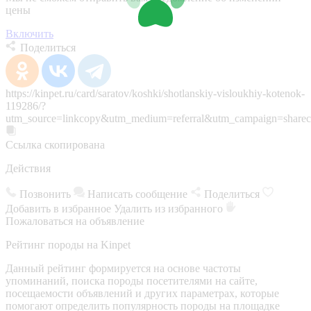
цены
Включить
Поделиться
https://kinpet.ru/card/saratov/koshki/shotlanskiy-visloukhiy-kotenok-
119286/?
utm_source=linkcopy&utm_medium=referral&utm_campaign=sharec
Ссылка скопирована
Действия
Позвонить
Написать сообщение
Поделиться
Добавить в избранное
Удалить из избранного
Пожаловаться на объявление
Рейтинг породы на Kinpet
Данный рейтинг формируется на основе частоты
упоминаний, поиска породы посетителями на сайте,
посещаемости объявлений и других параметрах, которые
помогают определить популярность породы на площадке