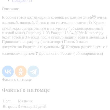
Подарки
(1)
Описание
К брони готов шотландский котенок по кличке Эльф😻 очень
ласковый, няшный. Лоток и когтеточка на отлично👍 Кушает
сухой корм суперпремиум и натуралку ( сбалансированный
мясной микс) Окрас-ny 1133 Рожден 13.04.2026г К переезду
будет готов в 3 месяца после стерилизации ( если в любимцы)
Прививки по графику ( ветпаспорт) Полный пакет
документов Родители титулованы 🏆 Котенок растет в семье с
маленькими детьми❣️ Доставка по России ( обговаривается)
Факты о питомце
Факты о питомце
Пол:
Мальчик
Возраст:
3 месяца 25 дней