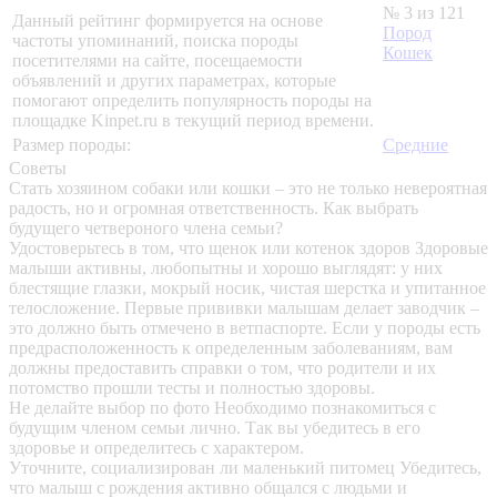
№ 3 из 121
Данный рейтинг формируется на основе
Пород
частоты упоминаний, поиска породы
Кошек
посетителями на сайте, посещаемости
объявлений и других параметрах, которые
помогают определить популярность породы на
площадке Kinpet.ru в текущий период времени.
Размер породы:
Средние
Советы
Стать хозяином собаки или кошки – это не только невероятная
радость, но и огромная ответственность. Как выбрать
будущего четвероного члена семьи?
Удостоверьтесь в том, что щенок или котенок здоров
Здоровые
малыши активны, любопытны и хорошо выглядят: у них
блестящие глазки, мокрый носик, чистая шерстка и упитанное
телосложение. Первые прививки малышам делает заводчик –
это должно быть отмечено в ветпаспорте. Если у породы есть
предрасположенность к определенным заболеваниям, вам
должны предоставить справки о том, что родители и их
потомство прошли тесты и полностью здоровы.
Не делайте выбор по фото
Необходимо познакомиться с
будущим членом семьи лично. Так вы убедитесь в его
здоровье и определитесь с характером.
Уточните, социализирован ли маленький питомец
Убедитесь,
что малыш с рождения активно общался с людьми и