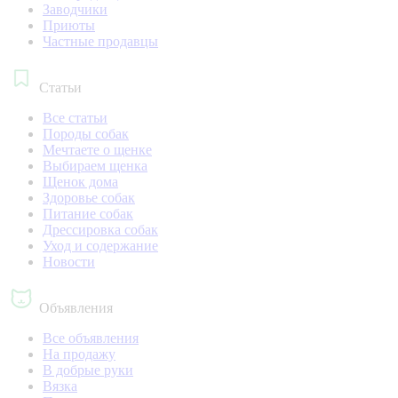
Заводчики
Приюты
Частные продавцы
Статьи
Все статьи
Породы собак
Мечтаете о щенке
Выбираем щенка
Щенок дома
Здоровье собак
Питание собак
Дрессировка собак
Уход и содержание
Новости
Объявления
Все объявления
На продажу
В добрые руки
Вязка