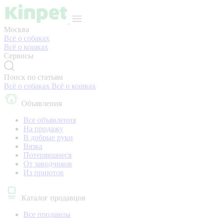
Москва
Всё о собаках
Всё о кошках
Сервисы
Поиск по статьям
Всё о собаках
Всё о кошках
Объявления
Все объявления
На продажу
В добрые руки
Вязка
Потерявшиеся
От заводчиков
Из приютов
Каталог продавцов
Все продавцы