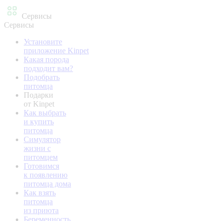
Сервисы
Сервисы
Установите
приложение Kinpet
Какая порода
подходит вам?
Подобрать
питомца
Подарки
от Kinpet
Как выбрать
и купить
питомца
Симулятор
жизни с
питомцем
Готовимся
к появлению
питомца дома
Как взять
питомца
из приюта
Беременность