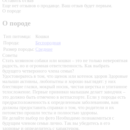
Оставить отзыв
Еще нет отзывов о продавце. Ваш отзыв будет первым.
О породе
О породе
Тип питомца:
Кошки
Порода:
Беспородная
Размер породы:
Средние
Советы
Стать хозяином собаки или кошки – это не только невероятная
радость, но и огромная ответственность. Как выбрать
будущего четвероного члена семьи?
Удостоверьтесь в том, что щенок или котенок здоров
Здоровые
малыши активны, любопытны и хорошо выглядят: у них
блестящие глазки, мокрый носик, чистая шерстка и упитанное
телосложение. Первые прививки малышам делает заводчик –
это должно быть отмечено в ветпаспорте. Если у породы есть
предрасположенность к определенным заболеваниям, вам
должны предоставить справки о том, что родители и их
потомство прошли тесты и полностью здоровы.
Не делайте выбор по фото
Необходимо познакомиться с
будущим членом семьи лично. Так вы убедитесь в его
здоровье и определитесь с характером.