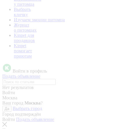
у питомца
Выбрать
кличку
Изучаем эмоции питомца
Журнал
о питомцах
Kinpet для
продавцов
Kinpet
помогает
приютам
Войти в профиль
Подать объявление
Нет результатов
Войти
Москва
Ваш город
Москва
?
Выбрать город
Да
Город подтверждён
Войти
Подать объявление