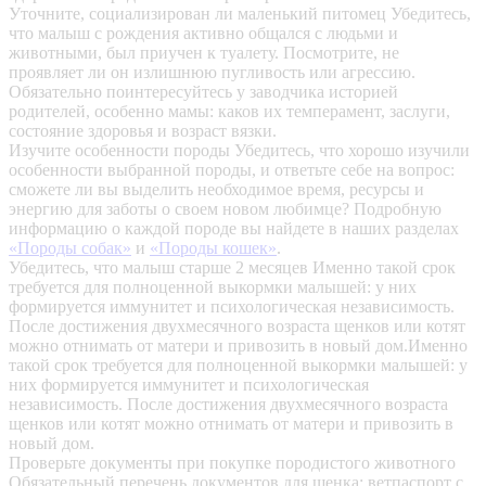
Уточните, социализирован ли маленький питомец
Убедитесь,
что малыш с рождения активно общался с людьми и
животными, был приучен к туалету. Посмотрите, не
проявляет ли он излишнюю пугливость или агрессию.
Обязательно поинтересуйтесь у заводчика историей
родителей, особенно мамы: каков их темперамент, заслуги,
состояние здоровья и возраст вязки.
Изучите особенности породы
Убедитесь, что хорошо изучили
особенности выбранной породы, и ответьте себе на вопрос:
сможете ли вы выделить необходимое время, ресурсы и
энергию для заботы о своем новом любимце? Подробную
информацию о каждой породе вы найдете в наших разделах
«Породы собак»
и
«Породы кошек»
.
Убедитесь, что малыш старше 2 месяцев
Именно такой срок
требуется для полноценной выкормки малышей: у них
формируется иммунитет и психологическая независимость.
После достижения двухмесячного возраста щенков или котят
можно отнимать от матери и привозить в новый дом.Именно
такой срок требуется для полноценной выкормки малышей: у
них формируется иммунитет и психологическая
независимость. После достижения двухмесячного возраста
щенков или котят можно отнимать от матери и привозить в
новый дом.
Проверьте документы при покупке породистого животного
Обязательный перечень документов для щенка: ветпаспорт с