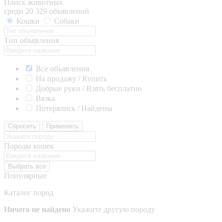
Поиск животных
среди 20 329 объявлений
Кошки
Собаки
Тип объявления
Все объявления
На продажу / Купить
Добрые руки / Взять бесплатно
Вязка
Потерялись / Найдены
Сбросить
Применить
Породы кошек
Выбрать все
Популярные
Каталог пород
Ничего не найдено
Укажите другую породу