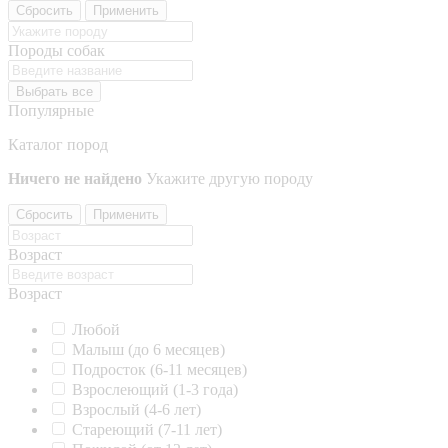
Сбросить
Применить
Породы собак
Выбрать все
Популярные
Каталог пород
Ничего не найдено
Укажите другую породу
Сбросить
Применить
Возраст
Возраст
Любой
Малыш (до 6 месяцев)
Подросток (6-11 месяцев)
Взрослеющий (1-3 года)
Взрослый (4-6 лет)
Стареющий (7-11 лет)