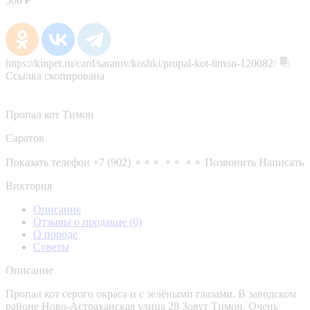
500 ₽
https://kinpet.ru/card/saratov/koshki/propal-kot-timon-120082/
Ссылка скопирована
Пропал кот Тимон
Саратов
Показать телефон
+7 (902) ⚬⚬⚬ ⚬⚬ ⚬⚬
Позвонить
Написать
Виктория
Описание
Отзывы о продавце
(0)
О породе
Советы
Описание
Пропал кот серого окраса и с зелёными глазами. В заводском
районе Ново-Астраханская улица 28 Зовут Тимон. Очень