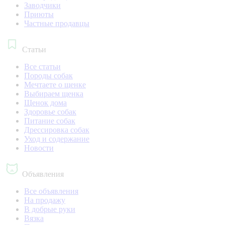
Заводчики
Приюты
Частные продавцы
Статьи
Все статьи
Породы собак
Мечтаете о щенке
Выбираем щенка
Щенок дома
Здоровье собак
Питание собак
Дрессировка собак
Уход и содержание
Новости
Объявления
Все объявления
На продажу
В добрые руки
Вязка