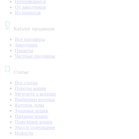
Потерявшиеся
От заводчиков
Из приютов
Каталог продавцов
Все продавцы
Заводчики
Приюты
Частные продавцы
Статьи
Все статьи
Породы кошек
Мечтаете о котенке
Выбираем котенка
Котенок дома
Здоровье кошек
Питание кошек
Поведение кошек
Уход и содержание
Новости