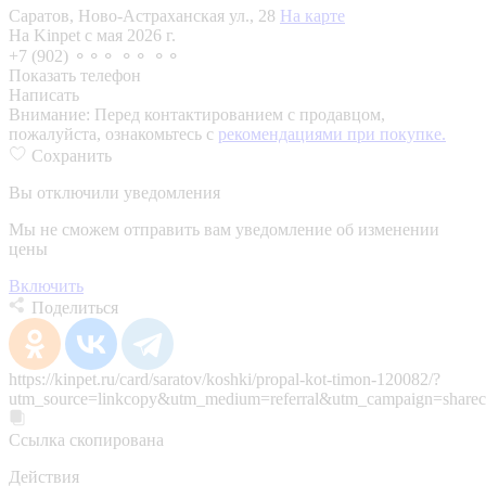
Саратов, Ново-Астраханская ул., 28
На карте
На Kinpet c мая 2026 г.
+7 (902) ⚬⚬⚬ ⚬⚬ ⚬⚬
Показать телефон
Написать
Внимание:
Перед контактированием с продавцом,
пожалуйста, ознакомьтесь с
рекомендациями при покупке.
Сохранить
Вы отключили уведомления
Мы не сможем отправить вам уведомление об изменении
цены
Включить
Поделиться
https://kinpet.ru/card/saratov/koshki/propal-kot-timon-120082/?
utm_source=linkcopy&utm_medium=referral&utm_campaign=sharec
Ссылка скопирована
Действия