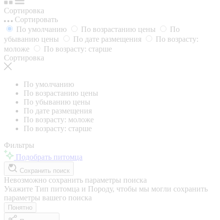
Сортировка
Сортировать
По умолчанию
По возрастанию цены
По
убыванию цены
По дате размещения
По возрасту:
моложе
По возрасту: старше
Сортировка
По умолчанию
По возрастанию цены
По убыванию цены
По дате размещения
По возрасту: моложе
По возрасту: старше
Фильтры
Подобрать питомца
Сохранить поиск
Невозможно сохранить параметры поиска
Укажите Тип питомца и Породу, чтобы мы могли сохранить
параметры вашего поиска
Понятно