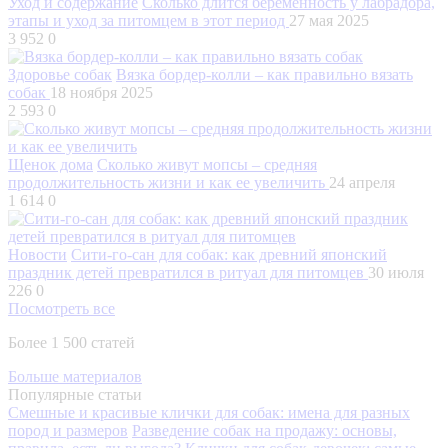
Уход и содержание
Сколько длится беременность у лабрадора,
этапы и уход за питомцем в этот период
27 мая 2025
3 952
0
Здоровье собак
Вязка бордер-колли – как правильно вязать
собак
18 ноября 2025
2 593
0
Щенок дома
Сколько живут мопсы – средняя
продолжительность жизни и как ее увеличить
24 апреля
1 614
0
Новости
Сити-го-сан для собак: как древний японский
праздник детей превратился в ритуал для питомцев
30 июля
226
0
Посмотреть все
Более 1 500 статей
Больше материалов
Популярные статьи
Смешные и красивые клички для собак: имена для разных
пород и размеров
Разведение собак на продажу: основы,