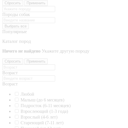
Сбросить
Применить
Породы собак
Выбрать все
Популярные
Каталог пород
Ничего не найдено
Укажите другую породу
Сбросить
Применить
Возраст
Возраст
Любой
Малыш (до 6 месяцев)
Подросток (6-11 месяцев)
Взрослеющий (1-3 года)
Взрослый (4-6 лет)
Стареющий (7-11 лет)