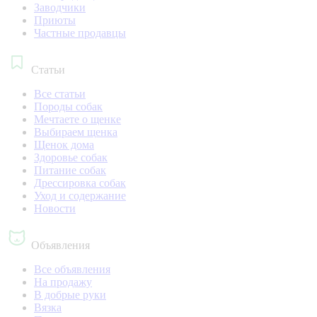
Заводчики
Приюты
Частные продавцы
Статьи
Все статьи
Породы собак
Мечтаете о щенке
Выбираем щенка
Щенок дома
Здоровье собак
Питание собак
Дрессировка собак
Уход и содержание
Новости
Объявления
Все объявления
На продажу
В добрые руки
Вязка