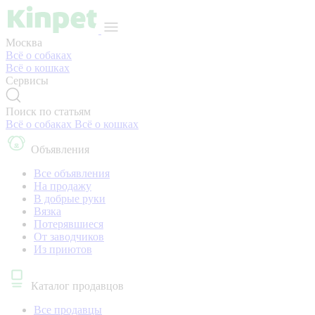
Москва
Всё о собаках
Всё о кошках
Сервисы
Поиск по статьям
Всё о собаках
Всё о кошках
Объявления
Все объявления
На продажу
В добрые руки
Вязка
Потерявшиеся
От заводчиков
Из приютов
Каталог продавцов
Все продавцы