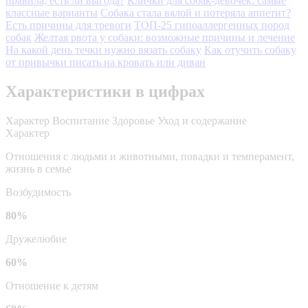
правила, есть ли выгода?
Клички для собак-девочек: самые
классные варианты
Собака стала вялой и потеряла аппетит?
Есть причины для тревоги
ТОП-25 гипоаллергенных пород
собак
Желтая рвота у собаки: возможные причины и лечение
На какой день течки нужно вязать собаку
Как отучить собаку
от привычки писать на кровать или диван
Характеристики в цифрах
Характер
Воспитание
Здоровье
Уход и содержание
Характер
Отношения с людьми и животными, повадки и темперамент,
жизнь в семье
Возбудимость
80%
Дружелюбие
60%
Отношение к детям