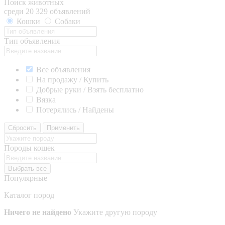
Поиск животных
среди 20 329 объявлений
Кошки
Собаки
Тип объявления
Все объявления
На продажу / Купить
Добрые руки / Взять бесплатно
Вязка
Потерялись / Найдены
Сбросить
Применить
Породы кошек
Выбрать все
Популярные
Каталог пород
Ничего не найдено
Укажите другую породу