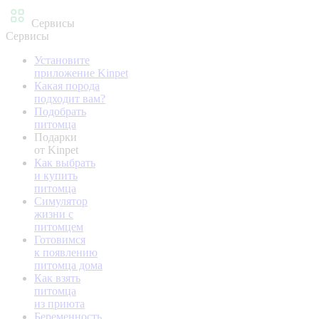
Сервисы
Сервисы
Установите
приложение Kinpet
Какая порода
подходит вам?
Подобрать
питомца
Подарки
от Kinpet
Как выбрать
и купить
питомца
Симулятор
жизни с
питомцем
Готовимся
к появлению
питомца дома
Как взять
питомца
из приюта
Беременность