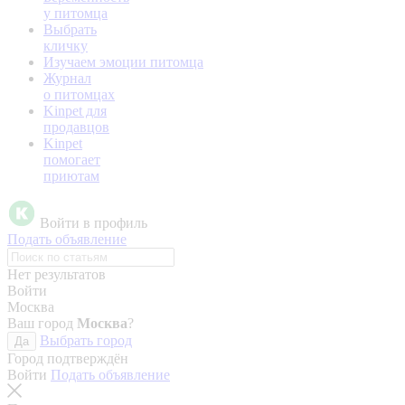
у питомца
Выбрать
кличку
Изучаем эмоции питомца
Журнал
о питомцах
Kinpet для
продавцов
Kinpet
помогает
приютам
Войти в профиль
Подать объявление
Нет результатов
Войти
Москва
Ваш город
Москва
?
Выбрать город
Да
Город подтверждён
Войти
Подать объявление