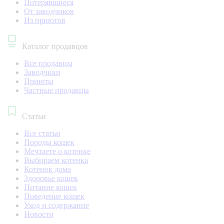
Потерявшиеся
От заводчиков
Из приютов
Каталог продавцов
Все продавцы
Заводчики
Приюты
Частные продавцы
Статьи
Все статьи
Породы кошек
Мечтаете о котенке
Выбираем котенка
Котенок дома
Здоровье кошек
Питание кошек
Поведение кошек
Уход и содержание
Новости