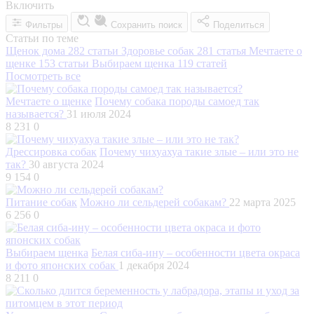
Включить
Фильтры
Сохранить поиск
Поделиться
Статьи по теме
Щенок дома
282 статьи
Здоровье собак
281 статья
Мечтаете о
щенке
153 статьи
Выбираем щенка
119 статей
Посмотреть все
Мечтаете о щенке
Почему собака породы самоед так
называется?
31 июля 2024
8 231
0
Дрессировка собак
Почему чихуахуа такие злые – или это не
так?
30 августа 2024
9 154
0
Питание собак
Можно ли сельдерей собакам?
22 марта 2025
6 256
0
Выбираем щенка
Белая сиба-ину – особенности цвета окраса
и фото японских собак
1 декабря 2024
8 211
0