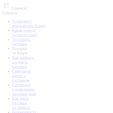
Сервисы
Сервисы
Установите
приложение Kinpet
Какая порода
подходит вам?
Подобрать
питомца
Подарки
от Kinpet
Как выбрать
и купить
питомца
Симулятор
жизни с
питомцем
Готовимся
к появлению
питомца дома
Как взять
питомца
из приюта
Беременность