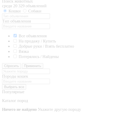
Поиск животных
среди 20 329 объявлений
Кошки
Собаки
Тип объявления
Все объявления
На продажу / Купить
Добрые руки / Взять бесплатно
Вязка
Потерялись / Найдены
Сбросить
Применить
Породы кошек
Выбрать все
Популярные
Каталог пород
Ничего не найдено
Укажите другую породу