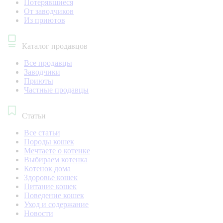
Потерявшиеся
От заводчиков
Из приютов
Каталог продавцов
Все продавцы
Заводчики
Приюты
Частные продавцы
Статьи
Все статьи
Породы кошек
Мечтаете о котенке
Выбираем котенка
Котенок дома
Здоровье кошек
Питание кошек
Поведение кошек
Уход и содержание
Новости