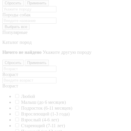
Сбросить
Применить
Породы собак
Выбрать все
Популярные
Каталог пород
Ничего не найдено
Укажите другую породу
Сбросить
Применить
Возраст
Возраст
Любой
Малыш (до 6 месяцев)
Подросток (6-11 месяцев)
Взрослеющий (1-3 года)
Взрослый (4-6 лет)
Стареющий (7-11 лет)