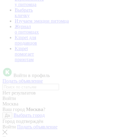
у питомца
Выбрать
кличку
Изучаем эмоции питомца
Журнал
о питомцах
Kinpet для
продавцов
Kinpet
помогает
приютам
Войти в профиль
Подать объявление
Нет результатов
Войти
Москва
Ваш город
Москва
?
Выбрать город
Да
Город подтверждён
Войти
Подать объявление