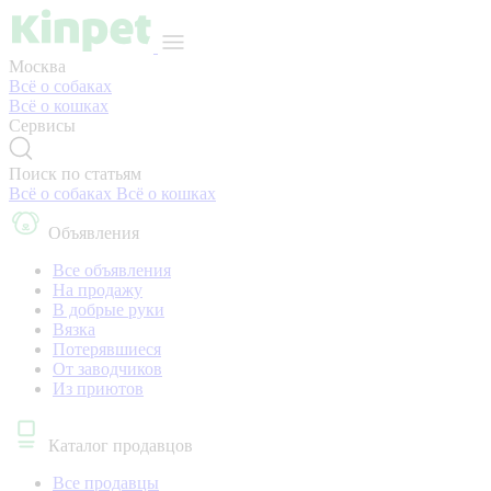
Москва
Всё о собаках
Всё о кошках
Сервисы
Поиск по статьям
Всё о собаках
Всё о кошках
Объявления
Все объявления
На продажу
В добрые руки
Вязка
Потерявшиеся
От заводчиков
Из приютов
Каталог продавцов
Все продавцы