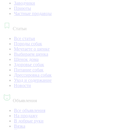
Заводчики
Приюты
Частные продавцы
Статьи
Все статьи
Породы собак
Мечтаете о щенке
Выбираем щенка
Щенок дома
Здоровье собак
Питание собак
Дрессировка собак
Уход и содержание
Новости
Объявления
Все объявления
На продажу
В добрые руки
Вязка