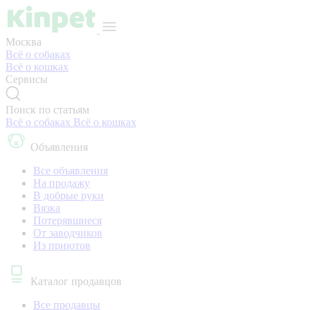
Москва
Всё о собаках
Всё о кошках
Сервисы
Поиск по статьям
Всё о собаках
Всё о кошках
Объявления
Все объявления
На продажу
В добрые руки
Вязка
Потерявшиеся
От заводчиков
Из приютов
Каталог продавцов
Все продавцы