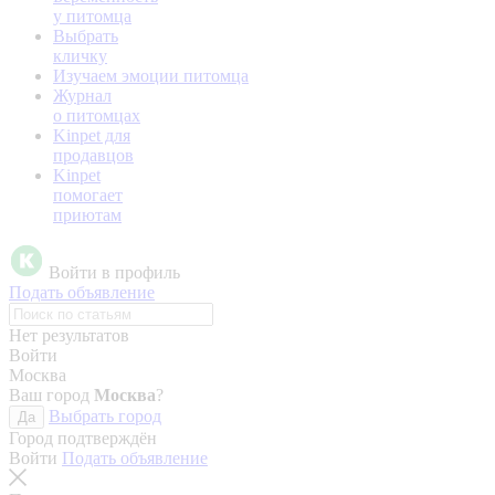
у питомца
Выбрать
кличку
Изучаем эмоции питомца
Журнал
о питомцах
Kinpet для
продавцов
Kinpet
помогает
приютам
Войти в профиль
Подать объявление
Нет результатов
Войти
Москва
Ваш город
Москва
?
Выбрать город
Да
Город подтверждён
Войти
Подать объявление