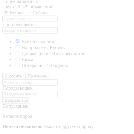
Поиск животных
среди 20 329 объявлений
Кошки
Собаки
Тип объявления
Все объявления
На продажу / Купить
Добрые руки / Взять бесплатно
Вязка
Потерялись / Найдены
Сбросить
Применить
Породы кошек
Выбрать все
Популярные
Каталог пород
Ничего не найдено
Укажите другую породу