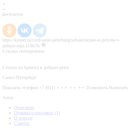
Бесплатно
https://kinpet.ru/card/sankt-peterburg/sobaki/stepan-iz-priyuta-v-
dobrye-ruki-119676/
Ссылка скопирована
Степан из приюта в добрые руки
Санкт-Петербург
Показать телефон
+7 (911) ⚬⚬⚬ ⚬⚬ ⚬⚬
Позвонить
Написать
Анна
Описание
Отзывы о продавце
(1)
О породе
Советы