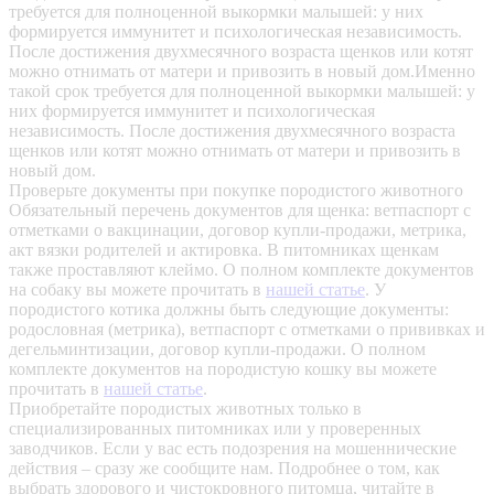
требуется для полноценной выкормки малышей: у них
формируется иммунитет и психологическая независимость.
После достижения двухмесячного возраста щенков или котят
можно отнимать от матери и привозить в новый дом.Именно
такой срок требуется для полноценной выкормки малышей: у
них формируется иммунитет и психологическая
независимость. После достижения двухмесячного возраста
щенков или котят можно отнимать от матери и привозить в
новый дом.
Проверьте документы при покупке породистого животного
Обязательный перечень документов для щенка: ветпаспорт с
отметками о вакцинации, договор купли-продажи, метрика,
акт вязки родителей и актировка. В питомниках щенкам
также проставляют клеймо. О полном комплекте документов
на собаку вы можете прочитать в
нашей статье
.
У
породистого котика должны быть следующие документы:
родословная (метрика), ветпаспорт с отметками о прививках и
дегельминтизации, договор купли-продажи. О полном
комплекте документов на породистую кошку вы можете
прочитать в
нашей статье
.
Приобретайте породистых животных только в
специализированных питомниках или у проверенных
заводчиков. Если у вас есть подозрения на мошеннические
действия – сразу же сообщите нам.
Подробнее о том, как
выбрать здорового и чистокровного питомца, читайте в