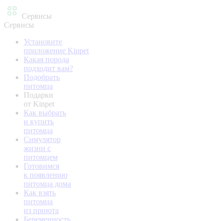
Сервисы
Сервисы
Установите
приложение Kinpet
Какая порода
подходит вам?
Подобрать
питомца
Подарки
от Kinpet
Как выбрать
и купить
питомца
Симулятор
жизни с
питомцем
Готовимся
к появлению
питомца дома
Как взять
питомца
из приюта
Беременность