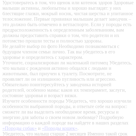
Удостоверьтесь в том, что щенок или котенок здоров
Здоровые
малыши активны, любопытны и хорошо выглядят: у них
блестящие глазки, мокрый носик, чистая шерстка и упитанное
телосложение. Первые прививки малышам делает заводчик –
это должно быть отмечено в ветпаспорте. Если у породы есть
предрасположенность к определенным заболеваниям, вам
должны предоставить справки о том, что родители и их
потомство прошли тесты и полностью здоровы.
Не делайте выбор по фото
Необходимо познакомиться с
будущим членом семьи лично. Так вы убедитесь в его
здоровье и определитесь с характером.
Уточните, социализирован ли маленький питомец
Убедитесь,
что малыш с рождения активно общался с людьми и
животными, был приучен к туалету. Посмотрите, не
проявляет ли он излишнюю пугливость или агрессию.
Обязательно поинтересуйтесь у заводчика историей
родителей, особенно мамы: каков их темперамент, заслуги,
состояние здоровья и возраст вязки.
Изучите особенности породы
Убедитесь, что хорошо изучили
особенности выбранной породы, и ответьте себе на вопрос:
сможете ли вы выделить необходимое время, ресурсы и
энергию для заботы о своем новом любимце? Подробную
информацию о каждой породе вы найдете в наших разделах
«Породы собак»
и
«Породы кошек»
.
Убедитесь, что малыш старше 2 месяцев
Именно такой срок