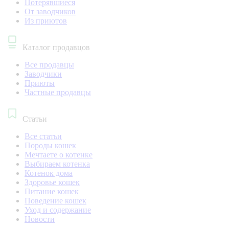
Потерявшиеся
От заводчиков
Из приютов
Каталог продавцов
Все продавцы
Заводчики
Приюты
Частные продавцы
Статьи
Все статьи
Породы кошек
Мечтаете о котенке
Выбираем котенка
Котенок дома
Здоровье кошек
Питание кошек
Поведение кошек
Уход и содержание
Новости