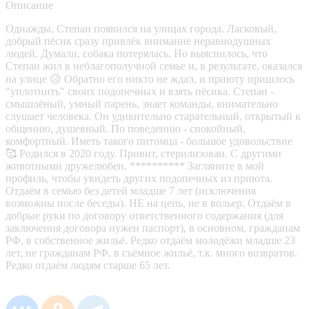
Описание
Однажды, Степан появился на улицах города. Ласковый,
добрый пëсик сразу привлёк внимание неравнодушных
людей. Думали, собака потерялась. Но выяснилось, что
Степан жил в неблагополучной семье и, в результате, оказался
на улице 😥 Обратно его никто не ждал, и приюту пришлось
"уплотнить" своих подопечных и взять пëсика. Степан -
смышлëный, умный парень, знает команды, внимательно
слушает человека. Он удивительно старательный, открытый к
общению, душевный. По поведению - спокойный,
комфортный. Иметь такого питомца - большое удовольствие
🥰 Родился в 2020 году. Привит, стерилизован. С другими
животными дружелюбен. ********** Загляните в мой
профиль, чтобы увидеть других подопечных из приюта.
Отдаём в семью без детей младше 7 лет (исключения
возможны после беседы). НЕ на цепь, не в вольер. Отдаëм в
добрые руки по договору ответственного содержания (для
заключения договора нужен паспорт), в основном, гражданам
РФ, в собственное жильё. Редко отдаём молодёжи младше 23
лет, не гражданам РФ, в съёмное жильё, т.к. много возвратов.
Редко отдаём людям старше 65 лет.