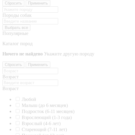
Сбросить
Применить
Породы собак
Выбрать все
Популярные
Каталог пород
Ничего не найдено
Укажите другую породу
Сбросить
Применить
Возраст
Возраст
Любой
Малыш (до 6 месяцев)
Подросток (6-11 месяцев)
Взрослеющий (1-3 года)
Взрослый (4-6 лет)
Стареющий (7-11 лет)