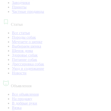
Заводчики
Приюты
Частные продавцы
Статьи
Все статьи
Породы собак
Мечтаете о щенке
Выбираем щенка
Щенок дома
Здоровье собак
Питание собак
Дрессировка собак
Уход и содержание
Новости
Объявления
Все объявления
На продажу
В добрые руки
Вязка