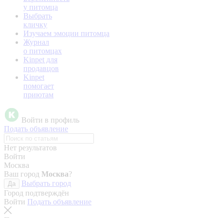
у питомца
Выбрать
кличку
Изучаем эмоции питомца
Журнал
о питомцах
Kinpet для
продавцов
Kinpet
помогает
приютам
Войти в профиль
Подать объявление
Нет результатов
Войти
Москва
Ваш город
Москва
?
Выбрать город
Да
Город подтверждён
Войти
Подать объявление