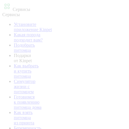
Сервисы
Сервисы
Установите
приложение Kinpet
Какая порода
подходит вам?
Подобрать
питомца
Подарки
от Kinpet
Как выбрать
и купить
питомца
Симулятор
жизни с
питомцем
Готовимся
к появлению
питомца дома
Как взять
питомца
из приюта
Беременность