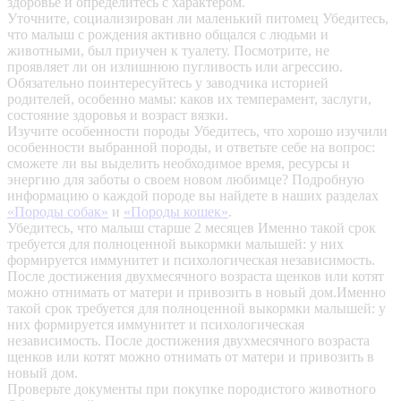
здоровье и определитесь с характером.
Уточните, социализирован ли маленький питомец
Убедитесь,
что малыш с рождения активно общался с людьми и
животными, был приучен к туалету. Посмотрите, не
проявляет ли он излишнюю пугливость или агрессию.
Обязательно поинтересуйтесь у заводчика историей
родителей, особенно мамы: каков их темперамент, заслуги,
состояние здоровья и возраст вязки.
Изучите особенности породы
Убедитесь, что хорошо изучили
особенности выбранной породы, и ответьте себе на вопрос:
сможете ли вы выделить необходимое время, ресурсы и
энергию для заботы о своем новом любимце? Подробную
информацию о каждой породе вы найдете в наших разделах
«Породы собак»
и
«Породы кошек»
.
Убедитесь, что малыш старше 2 месяцев
Именно такой срок
требуется для полноценной выкормки малышей: у них
формируется иммунитет и психологическая независимость.
После достижения двухмесячного возраста щенков или котят
можно отнимать от матери и привозить в новый дом.Именно
такой срок требуется для полноценной выкормки малышей: у
них формируется иммунитет и психологическая
независимость. После достижения двухмесячного возраста
щенков или котят можно отнимать от матери и привозить в
новый дом.
Проверьте документы при покупке породистого животного