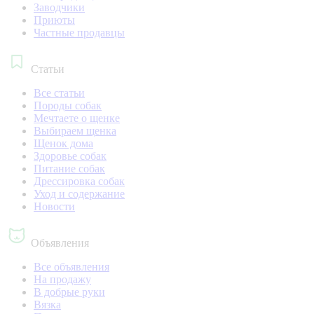
Заводчики
Приюты
Частные продавцы
Статьи
Все статьи
Породы собак
Мечтаете о щенке
Выбираем щенка
Щенок дома
Здоровье собак
Питание собак
Дрессировка собак
Уход и содержание
Новости
Объявления
Все объявления
На продажу
В добрые руки
Вязка