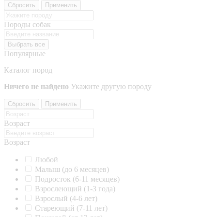
Сбросить
Применить
Породы собак
Выбрать все
Популярные
Каталог пород
Ничего не найдено
Укажите другую породу
Сбросить
Применить
Возраст
Возраст
Любой
Малыш (до 6 месяцев)
Подросток (6-11 месяцев)
Взрослеющий (1-3 года)
Взрослый (4-6 лет)
Стареющий (7-11 лет)