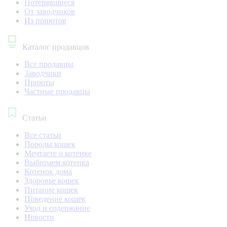
Потерявшиеся
От заводчиков
Из приютов
Каталог продавцов
Все продавцы
Заводчики
Приюты
Частные продавцы
Статьи
Все статьи
Породы кошек
Мечтаете о котенке
Выбираем котенка
Котенок дома
Здоровье кошек
Питание кошек
Поведение кошек
Уход и содержание
Новости