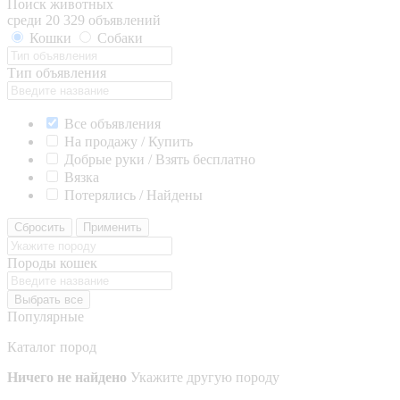
Поиск животных
среди 20 329 объявлений
Кошки
Собаки
Тип объявления
Все объявления
На продажу / Купить
Добрые руки / Взять бесплатно
Вязка
Потерялись / Найдены
Сбросить
Применить
Породы кошек
Выбрать все
Популярные
Каталог пород
Ничего не найдено
Укажите другую породу