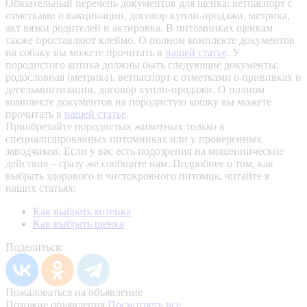
Обязательный перечень документов для щенка: ветпаспорт с
отметками о вакцинации, договор купли-продажи, метрика,
акт вязки родителей и актировка. В питомниках щенкам
также проставляют клеймо. О полном комплекте документов
на собаку вы можете прочитать в
нашей статье
.
У
породистого котика должны быть следующие документы:
родословная (метрика), ветпаспорт с отметками о прививках и
дегельминтизации, договор купли-продажи. О полном
комплекте документов на породистую кошку вы можете
прочитать в
нашей статье
.
Приобретайте породистых животных только в
специализированных питомниках или у проверенных
заводчиков. Если у вас есть подозрения на мошеннические
действия – сразу же сообщите нам.
Подробнее о том, как
выбрать здорового и чистокровного питомца, читайте в
наших статьях:
Как выбрать котенка
Как выбрать щенка
Поделиться:
Пожаловаться на объявление
Похожие объявления
Посмотреть все