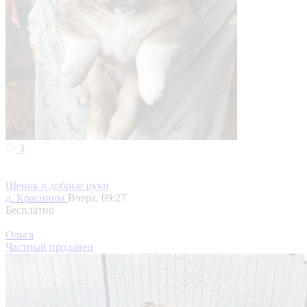
3
Щенок в добрые руки
д. Красницы
Вчера, 09:27
Бесплатно
Ольга
Частный продавец