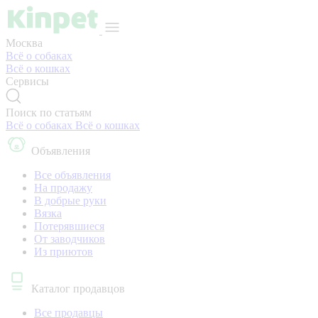
Москва
Всё о собаках
Всё о кошках
Сервисы
Поиск по статьям
Всё о собаках
Всё о кошках
Объявления
Все объявления
На продажу
В добрые руки
Вязка
Потерявшиеся
От заводчиков
Из приютов
Каталог продавцов
Все продавцы