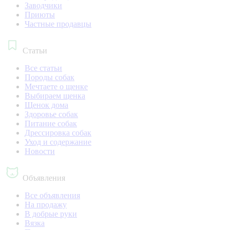
Заводчики
Приюты
Частные продавцы
Статьи
Все статьи
Породы собак
Мечтаете о щенке
Выбираем щенка
Щенок дома
Здоровье собак
Питание собак
Дрессировка собак
Уход и содержание
Новости
Объявления
Все объявления
На продажу
В добрые руки
Вязка