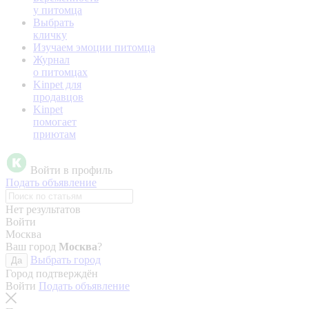
у питомца
Выбрать
кличку
Изучаем эмоции питомца
Журнал
о питомцах
Kinpet для
продавцов
Kinpet
помогает
приютам
Войти в профиль
Подать объявление
Нет результатов
Войти
Москва
Ваш город
Москва
?
Выбрать город
Да
Город подтверждён
Войти
Подать объявление