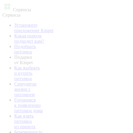
Сервисы
Сервисы
Установите
приложение Kinpet
Какая порода
подходит вам?
Подобрать
питомца
Подарки
от Kinpet
Как выбрать
и купить
питомца
Симулятор
жизни с
питомцем
Готовимся
к появлению
питомца дома
Как взять
питомца
из приюта
Беременность