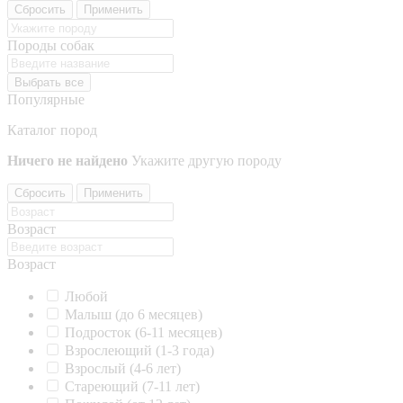
Сбросить
Применить
Породы собак
Выбрать все
Популярные
Каталог пород
Ничего не найдено
Укажите другую породу
Сбросить
Применить
Возраст
Возраст
Любой
Малыш (до 6 месяцев)
Подросток (6-11 месяцев)
Взрослеющий (1-3 года)
Взрослый (4-6 лет)
Стареющий (7-11 лет)