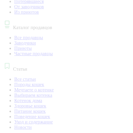
Потерявшиеся
От заводчиков
Из приютов
Каталог продавцов
Все продавцы
Заводчики
Приюты
Частные продавцы
Статьи
Все статьи
Породы кошек
Мечтаете о котенке
Выбираем котенка
Котенок дома
Здоровье кошек
Питание кошек
Поведение кошек
Уход и содержание
Новости