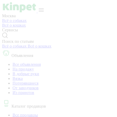
Москва
Всё о собаках
Всё о кошках
Сервисы
Поиск по статьям
Всё о собаках
Всё о кошках
Объявления
Все объявления
На продажу
В добрые руки
Вязка
Потерявшиеся
От заводчиков
Из приютов
Каталог продавцов
Все продавцы