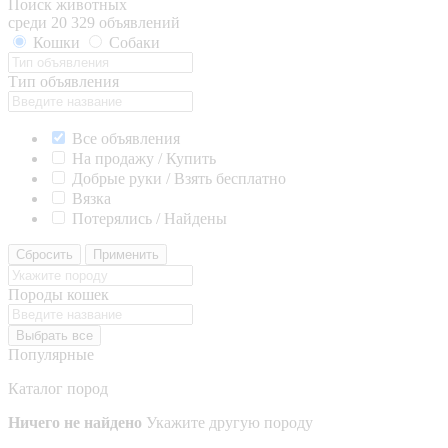
Поиск животных
среди 20 329 объявлений
Кошки
Собаки
Тип объявления
Все объявления
На продажу / Купить
Добрые руки / Взять бесплатно
Вязка
Потерялись / Найдены
Сбросить
Применить
Породы кошек
Выбрать все
Популярные
Каталог пород
Ничего не найдено
Укажите другую породу