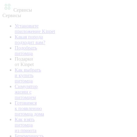
Сервисы
Сервисы
Установите
приложение Kinpet
Какая порода
подходит вам?
Подобрать
питомца
Подарки
от Kinpet
Как выбрать
и купить
питомца
Симулятор
жизни с
питомцем
Готовимся
к появлению
питомца дома
Как взять
питомца
из приюта
Беременность