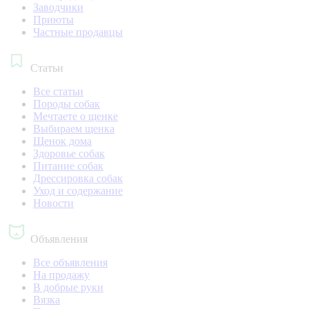
Заводчики
Приюты
Частные продавцы
Статьи
Все статьи
Породы собак
Мечтаете о щенке
Выбираем щенка
Щенок дома
Здоровье собак
Питание собак
Дрессировка собак
Уход и содержание
Новости
Объявления
Все объявления
На продажу
В добрые руки
Вязка