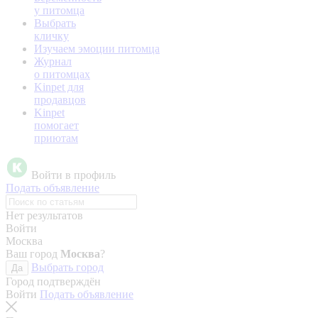
у питомца
Выбрать
кличку
Изучаем эмоции питомца
Журнал
о питомцах
Kinpet для
продавцов
Kinpet
помогает
приютам
Войти в профиль
Подать объявление
Нет результатов
Войти
Москва
Ваш город
Москва
?
Выбрать город
Да
Город подтверждён
Войти
Подать объявление