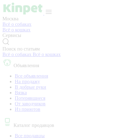
Москва
Всё о собаках
Всё о кошках
Сервисы
Поиск по статьям
Всё о собаках
Всё о кошках
Объявления
Все объявления
На продажу
В добрые руки
Вязка
Потерявшиеся
От заводчиков
Из приютов
Каталог продавцов
Все продавцы