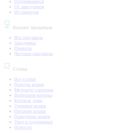
Потерявшиеся
От заводчиков
Из приютов
Каталог продавцов
Все продавцы
Заводчики
Приюты
Частные продавцы
Статьи
Все статьи
Породы кошек
Мечтаете о котенке
Выбираем котенка
Котенок дома
Здоровье кошек
Питание кошек
Поведение кошек
Уход и содержание
Новости