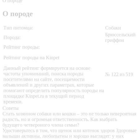
О породе
О породе
Тип питомца:
Собаки
Брюссельский
Порода:
гриффон
Рейтинг породы:
Рейтинг породы на Kinpet
Данный рейтинг формируется на основе
частоты упоминаний, поиска породы
№ 122 из 519
посетителями на сайте, посещаемости
объявлений и других параметрах, которые
помогают определить популярность породы на
площадке Kinpet.ru в текущий период
времени.
Советы
Стать хозяином собаки или кошки – это не только невероятная
радость, но и огромная ответственность. Как выбрать
будущего четвероного члена семьи?
Удостоверьтесь в том, что щенок или котенок здоров
Здоровые
малыши активны, любопытны и хорошо выглядят: у них