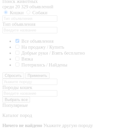
Поиск животных
среди 20 329 объявлений
Кошки
Собаки
Тип объявления
Все объявления
На продажу / Купить
Добрые руки / Взять бесплатно
Вязка
Потерялись / Найдены
Сбросить
Применить
Породы кошек
Выбрать все
Популярные
Каталог пород
Ничего не найдено
Укажите другую породу