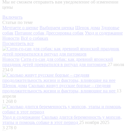
Мы не сможем отправить вам уведомление об изменении
цены
Включить
Статьи по теме
Мечтаете о щенке
Выбираем щенка
Щенок дома
Здоровье
собак
Питание собак
Дрессировка собак
Уход и содержание
Новости
Всё о собаках
Посмотреть все
Новости
Сити-го-сан для собак: как древний японский
праздник детей превратился в ритуал для питомцев
27 июля
234
0
Щенок дома
Сколько живут русские борзые – средняя
продолжительность жизни и факторы, влияющие на нее
13
апреля
1 268
0
Уход и содержание
Сколько длится беременность у мопсов,
этапы и помощь собаке в этот период
25 ноября 2025
3 278
0