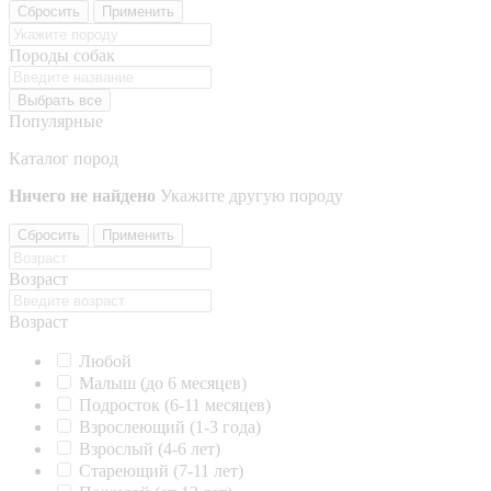
Сбросить
Применить
Породы собак
Выбрать все
Популярные
Каталог пород
Ничего не найдено
Укажите другую породу
Сбросить
Применить
Возраст
Возраст
Любой
Малыш (до 6 месяцев)
Подросток (6-11 месяцев)
Взрослеющий (1-3 года)
Взрослый (4-6 лет)
Стареющий (7-11 лет)