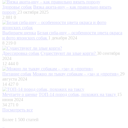
Здоровье собак
Вязка акита-ину – как правильно вязать
породу
23 октября 2025
2 881
0
Выбираем щенка
Белая сиба-ину – особенности цвета окраса
и фото японских собак
1 декабря 2024
8 219
0
Дрессировка собак
Существуют ли злые корги?
30 сентября
2024
12 444
0
Питание собак
Можно ли тыкву собакам – «за» и «против»
29
августа 2024
14 427
0
Мечтаете о щенке
ТОП-14 пород собак, похожих на таксу
15
июня 2024
34 271
0
Посмотреть все
Более 1 500 статей