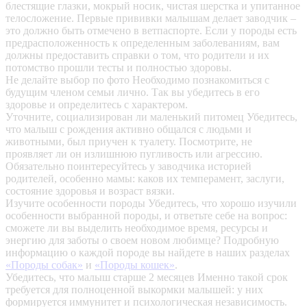
блестящие глазки, мокрый носик, чистая шерстка и упитанное
телосложение. Первые прививки малышам делает заводчик –
это должно быть отмечено в ветпаспорте. Если у породы есть
предрасположенность к определенным заболеваниям, вам
должны предоставить справки о том, что родители и их
потомство прошли тесты и полностью здоровы.
Не делайте выбор по фото
Необходимо познакомиться с
будущим членом семьи лично. Так вы убедитесь в его
здоровье и определитесь с характером.
Уточните, социализирован ли маленький питомец
Убедитесь,
что малыш с рождения активно общался с людьми и
животными, был приучен к туалету. Посмотрите, не
проявляет ли он излишнюю пугливость или агрессию.
Обязательно поинтересуйтесь у заводчика историей
родителей, особенно мамы: каков их темперамент, заслуги,
состояние здоровья и возраст вязки.
Изучите особенности породы
Убедитесь, что хорошо изучили
особенности выбранной породы, и ответьте себе на вопрос:
сможете ли вы выделить необходимое время, ресурсы и
энергию для заботы о своем новом любимце? Подробную
информацию о каждой породе вы найдете в наших разделах
«Породы собак»
и
«Породы кошек»
.
Убедитесь, что малыш старше 2 месяцев
Именно такой срок
требуется для полноценной выкормки малышей: у них
формируется иммунитет и психологическая независимость.