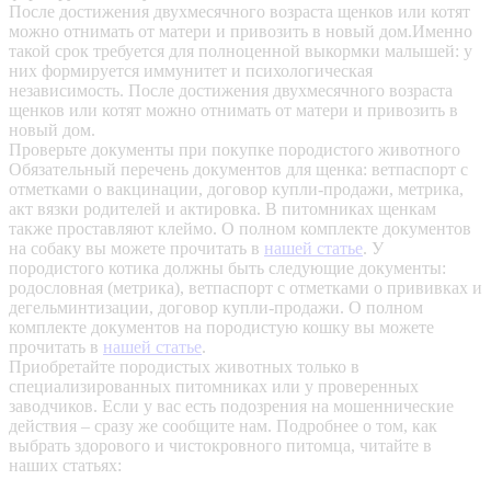
После достижения двухмесячного возраста щенков или котят
можно отнимать от матери и привозить в новый дом.Именно
такой срок требуется для полноценной выкормки малышей: у
них формируется иммунитет и психологическая
независимость. После достижения двухмесячного возраста
щенков или котят можно отнимать от матери и привозить в
новый дом.
Проверьте документы при покупке породистого животного
Обязательный перечень документов для щенка: ветпаспорт с
отметками о вакцинации, договор купли-продажи, метрика,
акт вязки родителей и актировка. В питомниках щенкам
также проставляют клеймо. О полном комплекте документов
на собаку вы можете прочитать в
нашей статье
.
У
породистого котика должны быть следующие документы:
родословная (метрика), ветпаспорт с отметками о прививках и
дегельминтизации, договор купли-продажи. О полном
комплекте документов на породистую кошку вы можете
прочитать в
нашей статье
.
Приобретайте породистых животных только в
специализированных питомниках или у проверенных
заводчиков. Если у вас есть подозрения на мошеннические
действия – сразу же сообщите нам.
Подробнее о том, как
выбрать здорового и чистокровного питомца, читайте в
наших статьях: