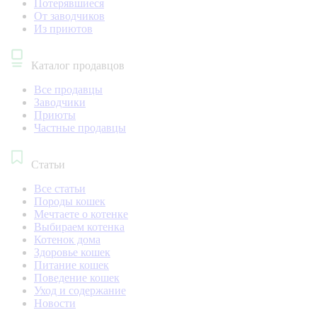
Потерявшиеся
От заводчиков
Из приютов
Каталог продавцов
Все продавцы
Заводчики
Приюты
Частные продавцы
Статьи
Все статьи
Породы кошек
Мечтаете о котенке
Выбираем котенка
Котенок дома
Здоровье кошек
Питание кошек
Поведение кошек
Уход и содержание
Новости