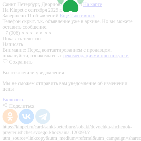
Санкт-Петербург, Дворцовая пл., 6-8
На карте
На Kinpet c сентября 2025 г.
Завершено 11 объявлений
Еще 2 активных
Телефон скрыт, т.к. объявление уже в архиве. Но вы можете
оставить сообщение.
+7 (906) ⚬⚬⚬ ⚬⚬ ⚬⚬
Показать телефон
Написать
Внимание:
Перед контактированием с продавцом,
пожалуйста, ознакомьтесь с
рекомендациями при покупке.
Сохранить
Вы отключили уведомления
Мы не сможем отправить вам уведомление об изменении
цены
Включить
Поделиться
https://kinpet.ru/card/sankt-peterburg/sobaki/devochka-shchenok-
prayter-ishchet-svoego-khozyaina-120093/?
utm_source=linkcopy&utm_medium=referral&utm_campaign=sharec