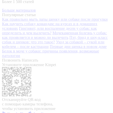
Более 1 500 статей
Больше материалов
Популярные статьи
Как правильно мыть лапы щенку или собаке после прогулки
Как научить собаку командам: на курсах и в домашних
условиях
Гингивит, или воспаление десен у собак: как
определить и чем вылечить?
Мочекаменная болезнь у собак:
как проявляется и можно ли вылечить
Пэт, брид и шоу-класс
собак и щенков: что это такое?
Уход за собакой – сукой или
кобелем – после кастрации
Первые дни щенка в новом доме
Белок в моче у собаки: причины появления, возможные
патологии
Позвонить
Написать
Установите приложение Kinpet
Отсканируйте QR-код
с помощью камеры телефона,
чтобы установить приложение