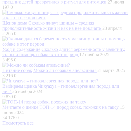
праздник детей превратился в ритуал для питомцев
27 июля
197
0
Щенок дома
Сколько живут шпицы – средняя
продолжительность жизни и как на нее повлиять
23 апреля
2 265
0
Уход и содержание
Сколько длится беременность у мальтипу,
этапы и помощь собаке в этот период
12 ноября 2025
3 495
0
Питание собак
Можно ли собакам апельсины?
21 марта 2025
3 216
0
Выбираем щенка
Чихуахуа – гипоаллергенная порода или
нет?
26 ноября 2024
9 839
0
Мечтаете о щенке
ТОП-14 пород собак, похожих на таксу
15
июня 2024
34 176
0
Посмотреть все