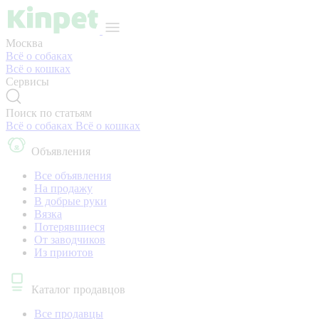
Москва
Всё о собаках
Всё о кошках
Сервисы
Поиск по статьям
Всё о собаках
Всё о кошках
Объявления
Все объявления
На продажу
В добрые руки
Вязка
Потерявшиеся
От заводчиков
Из приютов
Каталог продавцов
Все продавцы