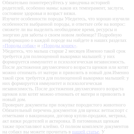
Обязательно поинтересуйтесь у заводчика историей
родителей, особенно мамы: каков их темперамент, заслуги,
состояние здоровья и возраст вязки.
Изучите особенности породы
Убедитесь, что хорошо изучили
особенности выбранной породы, и ответьте себе на вопрос:
сможете ли вы выделить необходимое время, ресурсы и
энергию для заботы о своем новом любимце? Подробную
информацию о каждой породе вы найдете в наших разделах
«Породы собак»
и
«Породы кошек»
.
Убедитесь, что малыш старше 2 месяцев
Именно такой срок
требуется для полноценной выкормки малышей: у них
формируется иммунитет и психологическая независимость.
После достижения двухмесячного возраста щенков или котят
можно отнимать от матери и привозить в новый дом.Именно
такой срок требуется для полноценной выкормки малышей: у
них формируется иммунитет и психологическая
независимость. После достижения двухмесячного возраста
щенков или котят можно отнимать от матери и привозить в
новый дом.
Проверьте документы при покупке породистого животного
Обязательный перечень документов для щенка: ветпаспорт с
отметками о вакцинации, договор купли-продажи, метрика,
акт вязки родителей и актировка. В питомниках щенкам
также проставляют клеймо. О полном комплекте документов
на собаку вы можете прочитать в
нашей статье
.
У