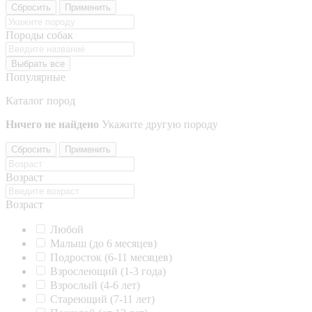
Сбросить
Применить
Породы собак
Выбрать все
Популярные
Каталог пород
Ничего не найдено
Укажите другую породу
Сбросить
Применить
Возраст
Возраст
Любой
Малыш (до 6 месяцев)
Подросток (6-11 месяцев)
Взрослеющий (1-3 года)
Взрослый (4-6 лет)
Стареющий (7-11 лет)