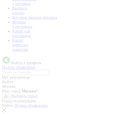
у питомца
Выбрать
кличку
Изучаем эмоции питомца
Журнал
о питомцах
Kinpet для
продавцов
Kinpet
помогает
приютам
Войти в профиль
Подать объявление
Нет результатов
Войти
Москва
Ваш город
Москва
?
Выбрать город
Да
Город подтверждён
Войти
Подать объявление