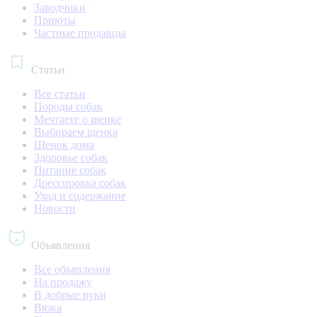
Заводчики
Приюты
Частные продавцы
Статьи
Все статьи
Породы собак
Мечтаете о щенке
Выбираем щенка
Щенок дома
Здоровье собак
Питание собак
Дрессировка собак
Уход и содержание
Новости
Объявления
Все объявления
На продажу
В добрые руки
Вязка