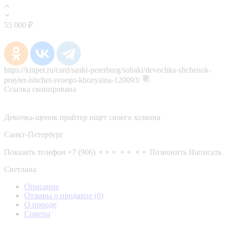
55 000 ₽
https://kinpet.ru/card/sankt-peterburg/sobaki/devochka-shchenok-
prayter-ishchet-svoego-khozyaina-120093/
Ссылка скопирована
Девочка-щенок прайтер ищет своего хозяина
Санкт-Петербург
Показать телефон
+7 (906) ⚬⚬⚬ ⚬⚬ ⚬⚬
Позвонить
Написать
Светлана
Описание
Отзывы о продавце
(0)
О породе
Советы