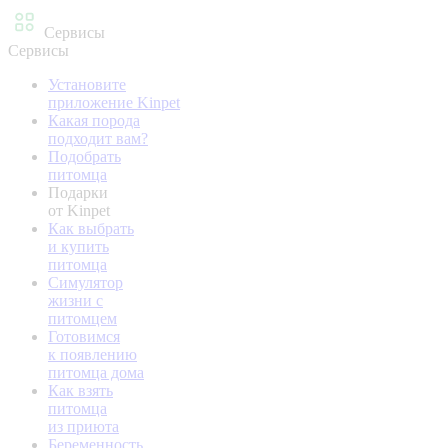
Сервисы
Сервисы
Установите
приложение Kinpet
Какая порода
подходит вам?
Подобрать
питомца
Подарки
от Kinpet
Как выбрать
и купить
питомца
Симулятор
жизни с
питомцем
Готовимся
к появлению
питомца дома
Как взять
питомца
из приюта
Беременность