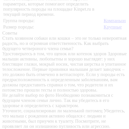
параметрах, которые помогают определить
популярность породы на площадке Kinpet.ru в
текущий период времени.
Группа породы:
Компаньон
Размер породы:
Крупные
Советы
Стать хозяином собаки или кошки – это не только невероятная
радость, но и огромная ответственность. Как выбрать
будущего четвероного члена семьи?
Удостоверьтесь в том, что щенок или котенок здоров
Здоровые
малыши активны, любопытны и хорошо выглядят: у них
блестящие глазки, мокрый носик, чистая шерстка и упитанное
телосложение. Первые прививки малышам делает заводчик –
это должно быть отмечено в ветпаспорте. Если у породы есть
предрасположенность к определенным заболеваниям, вам
должны предоставить справки о том, что родители и их
потомство прошли тесты и полностью здоровы.
Не делайте выбор по фото
Необходимо познакомиться с
будущим членом семьи лично. Так вы убедитесь в его
здоровье и определитесь с характером.
Уточните, социализирован ли маленький питомец
Убедитесь,
что малыш с рождения активно общался с людьми и
животными, был приучен к туалету. Посмотрите, не
проявляет ли он излишнюю пугливость или агрессию.