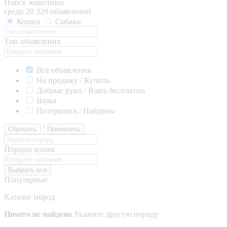
Поиск животных
среди 20 329 объявлений
Кошки
Собаки
Тип объявления
Все объявления
На продажу / Купить
Добрые руки / Взять бесплатно
Вязка
Потерялись / Найдены
Сбросить
Применить
Породы кошек
Выбрать все
Популярные
Каталог пород
Ничего не найдено
Укажите другую породу