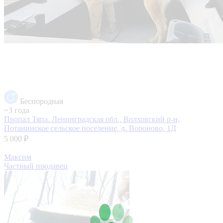
Беспородная
~3 года
Пропал Тяпа.
Ленинградская обл., Волховский р-н,
Потанинское сельское поселение, д. Вороново, 1Д
5 000 ₽
Максим
Частный продавец