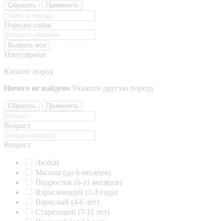
Сбросить
Применить
Породы собак
Выбрать все
Популярные
Каталог пород
Ничего не найдено
Укажите другую породу
Сбросить
Применить
Возраст
Возраст
Любой
Малыш (до 6 месяцев)
Подросток (6-11 месяцев)
Взрослеющий (1-3 года)
Взрослый (4-6 лет)
Стареющий (7-11 лет)