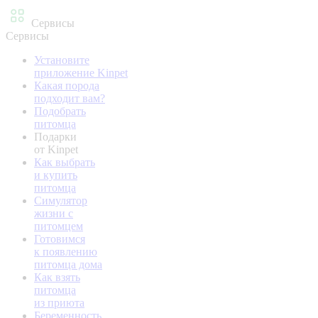
Сервисы
Сервисы
Установите
приложение Kinpet
Какая порода
подходит вам?
Подобрать
питомца
Подарки
от Kinpet
Как выбрать
и купить
питомца
Симулятор
жизни с
питомцем
Готовимся
к появлению
питомца дома
Как взять
питомца
из приюта
Беременность