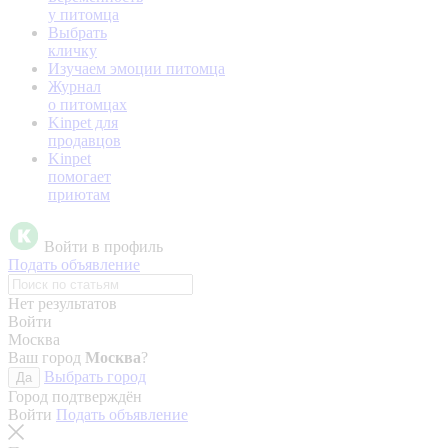
у питомца
Выбрать
кличку
Изучаем эмоции питомца
Журнал
о питомцах
Kinpet для
продавцов
Kinpet
помогает
приютам
Войти в профиль
Подать объявление
Нет результатов
Войти
Москва
Ваш город
Москва
?
Выбрать город
Да
Город подтверждён
Войти
Подать объявление