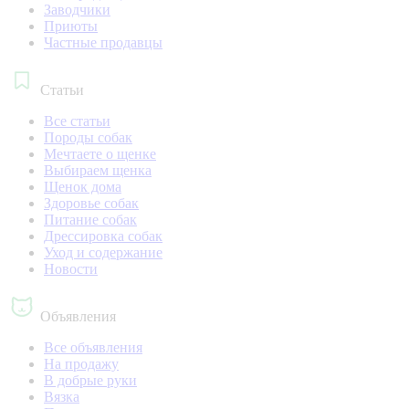
Заводчики
Приюты
Частные продавцы
Статьи
Все статьи
Породы собак
Мечтаете о щенке
Выбираем щенка
Щенок дома
Здоровье собак
Питание собак
Дрессировка собак
Уход и содержание
Новости
Объявления
Все объявления
На продажу
В добрые руки
Вязка