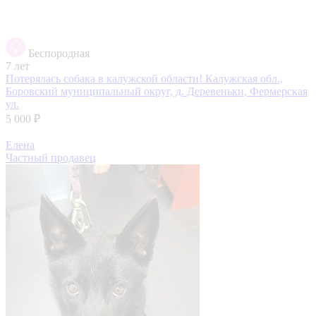
Беспородная
7 лет
Потерялась собака в калужской области!
Калужская обл.,
Боровский муниципальный округ, д. Деревеньки, Фермерская
ул.
5 000 ₽
Елена
Частный продавец