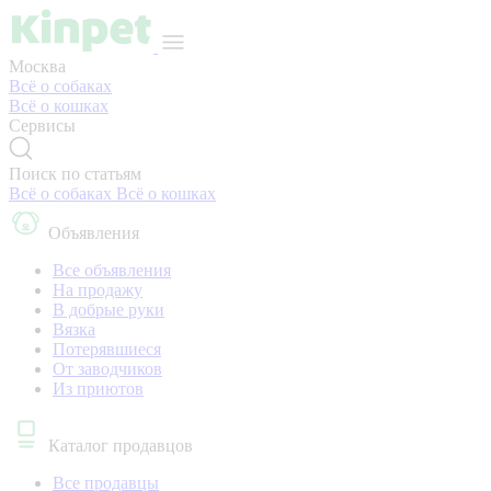
Москва
Всё о собаках
Всё о кошках
Сервисы
Поиск по статьям
Всё о собаках
Всё о кошках
Объявления
Все объявления
На продажу
В добрые руки
Вязка
Потерявшиеся
От заводчиков
Из приютов
Каталог продавцов
Все продавцы