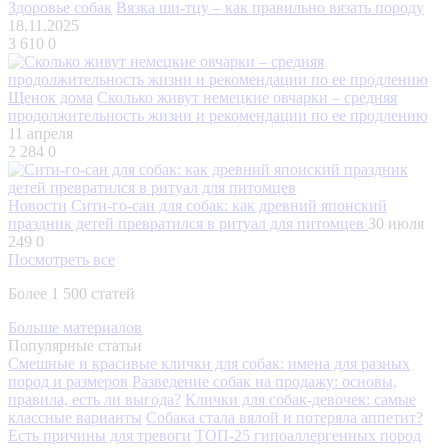
Здоровье собак
Вязка ши-тцу – как правильно вязать породу
18.11.2025
3 610
0
Щенок дома
Сколько живут немецкие овчарки – средняя
продолжительность жизни и рекомендации по ее продлению
11 апреля
2 284
0
Новости
Сити-го-сан для собак: как древний японский
праздник детей превратился в ритуал для питомцев
30 июля
249
0
Посмотреть все
Более 1 500 статей
Больше материалов
Популярные статьи
Смешные и красивые клички для собак: имена для разных
пород и размеров
Разведение собак на продажу: основы,
правила, есть ли выгода?
Клички для собак-девочек: самые
классные варианты
Собака стала вялой и потеряла аппетит?
Есть причины для тревоги
ТОП-25 гипоаллергенных пород