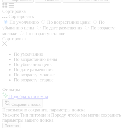
Сортировка
Сортировать
По умолчанию
По возрастанию цены
По
убыванию цены
По дате размещения
По возрасту:
моложе
По возрасту: старше
Сортировка
По умолчанию
По возрастанию цены
По убыванию цены
По дате размещения
По возрасту: моложе
По возрасту: старше
Фильтры
Подобрать питомца
Сохранить поиск
Невозможно сохранить параметры поиска
Укажите Тип питомца и Породу, чтобы мы могли сохранить
параметры вашего поиска
Понятно