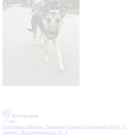
Беспородная
~7 мес.
Потеряшка
Москва, Троицкий административный округ, д.
Зверево, Кантемировская ул., 4