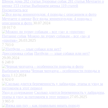
Щенок дома
282 статьи
Здоровье собак
281 статья
Мечтаете о
щенке
153 статьи
Выбираем щенка
119 статей
Посмотреть все
Мечтаете о щенке
Все виды зенненхундов: 4 породы с
описанием и фото
30.07.2024
18 017
0
Питание собак
Можно ли хурму собакам – все «за» и
«против»
26.03.2025
7 703
0
Дрессировка собак
Питбули — злые собаки или нет?
29.09.2024
6 248
0
Выбираем щенка
Черная чихуахуа – особенности породы и
фото
1.12.2024
6 924
0
Уход и содержание
Сколько длится беременность у лабрадора,
этапы и уход за питомцем в этот период
27.05.2025
3 965
0