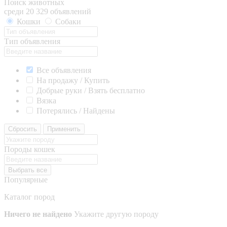
Поиск животных
среди 20 329 объявлений
Кошки
Собаки
Тип объявления
Все объявления
На продажу / Купить
Добрые руки / Взять бесплатно
Вязка
Потерялись / Найдены
Сбросить
Применить
Породы кошек
Выбрать все
Популярные
Каталог пород
Ничего не найдено
Укажите другую породу