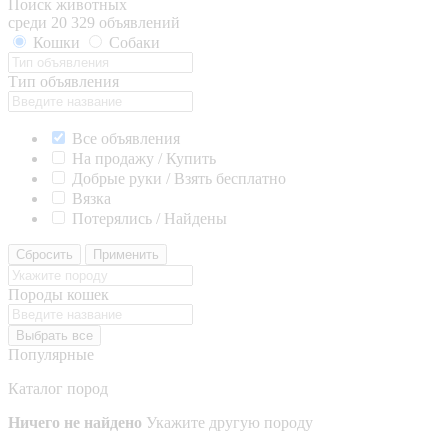
Поиск животных
среди 20 329 объявлений
Кошки
Собаки
Тип объявления
Все объявления
На продажу / Купить
Добрые руки / Взять бесплатно
Вязка
Потерялись / Найдены
Сбросить
Применить
Породы кошек
Выбрать все
Популярные
Каталог пород
Ничего не найдено
Укажите другую породу