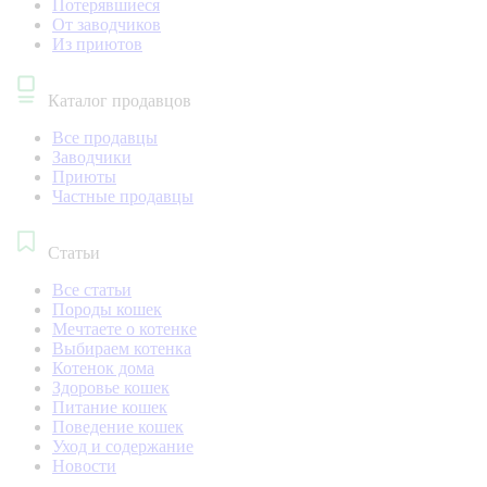
Потерявшиеся
От заводчиков
Из приютов
Каталог продавцов
Все продавцы
Заводчики
Приюты
Частные продавцы
Статьи
Все статьи
Породы кошек
Мечтаете о котенке
Выбираем котенка
Котенок дома
Здоровье кошек
Питание кошек
Поведение кошек
Уход и содержание
Новости