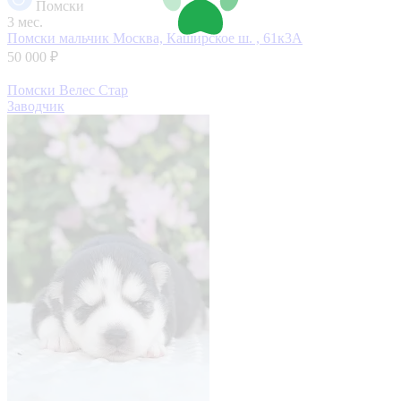
Помски
3 мес.
Помски мальчик
Москва, Каширское ш. , 61к3А
50 000 ₽
Помски Велес Стар
Заводчик