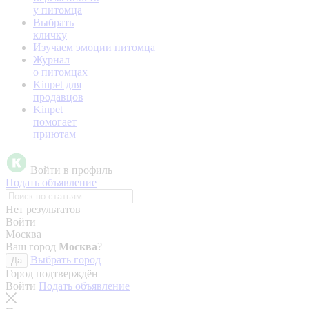
у питомца
Выбрать
кличку
Изучаем эмоции питомца
Журнал
о питомцах
Kinpet для
продавцов
Kinpet
помогает
приютам
Войти в профиль
Подать объявление
Нет результатов
Войти
Москва
Ваш город
Москва
?
Выбрать город
Да
Город подтверждён
Войти
Подать объявление