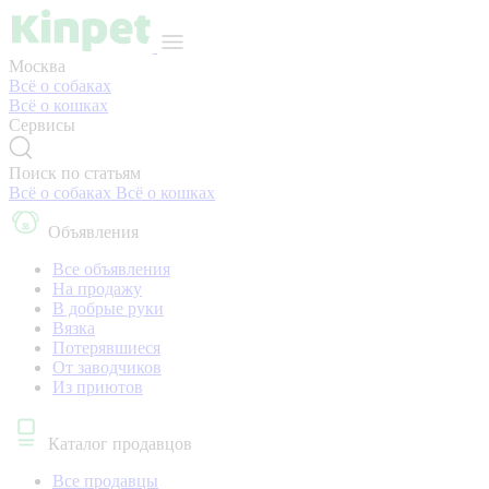
Москва
Всё о собаках
Всё о кошках
Сервисы
Поиск по статьям
Всё о собаках
Всё о кошках
Объявления
Все объявления
На продажу
В добрые руки
Вязка
Потерявшиеся
От заводчиков
Из приютов
Каталог продавцов
Все продавцы