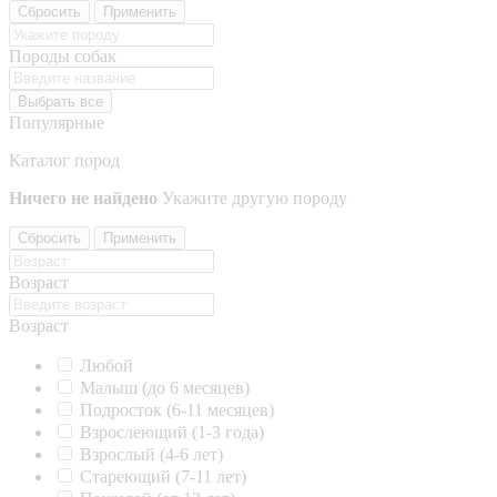
Сбросить
Применить
Породы собак
Выбрать все
Популярные
Каталог пород
Ничего не найдено
Укажите другую породу
Сбросить
Применить
Возраст
Возраст
Любой
Малыш (до 6 месяцев)
Подросток (6-11 месяцев)
Взрослеющий (1-3 года)
Взрослый (4-6 лет)
Стареющий (7-11 лет)