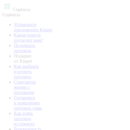
Сервисы
Сервисы
Установите
приложение Kinpet
Какая порода
подходит вам?
Подобрать
питомца
Подарки
от Kinpet
Как выбрать
и купить
питомца
Симулятор
жизни с
питомцем
Готовимся
к появлению
питомца дома
Как взять
питомца
из приюта
Беременность