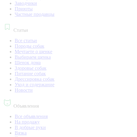
Заводчики
Приюты
Частные продавцы
Статьи
Все статьи
Породы собак
Мечтаете о щенке
Выбираем щенка
Щенок дома
Здоровье собак
Питание собак
Дрессировка собак
Уход и содержание
Новости
Объявления
Все объявления
На продажу
В добрые руки
Вязка