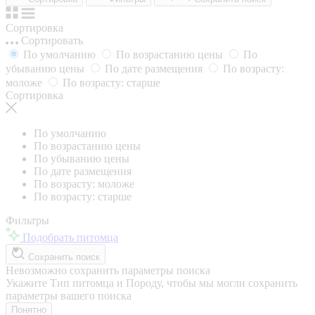
Сортировка
Сортировать
По умолчанию
По возрастанию цены
По
убыванию цены
По дате размещения
По возрасту:
моложе
По возрасту: старше
Сортировка
По умолчанию
По возрастанию цены
По убыванию цены
По дате размещения
По возрасту: моложе
По возрасту: старше
Фильтры
Подобрать питомца
Сохранить поиск
Невозможно сохранить параметры поиска
Укажите Тип питомца и Породу, чтобы мы могли сохранить
параметры вашего поиска
Понятно