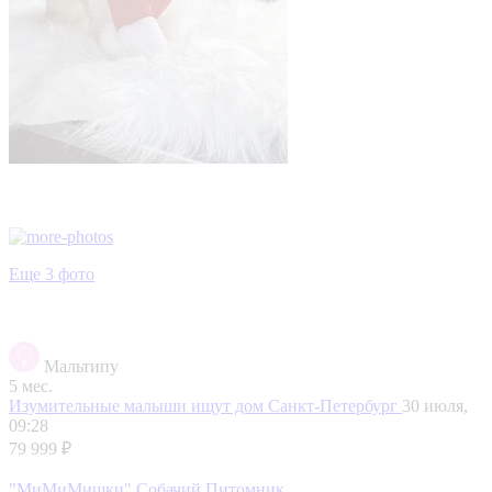
Еще 3 фото
Мальтипу
5 мес.
Изумительные малыши ищут дом
Санкт-Петербург
30 июля,
09:28
79 999 ₽
"МиМиМишки" Собачий Питомник