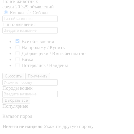
Поиск животных
среди 20 329 объявлений
Кошки
Собаки
Тип объявления
Все объявления
На продажу / Купить
Добрые руки / Взять бесплатно
Вязка
Потерялись / Найдены
Сбросить
Применить
Породы кошек
Выбрать все
Популярные
Каталог пород
Ничего не найдено
Укажите другую породу