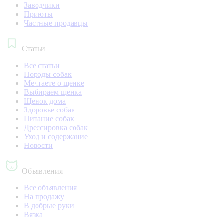
Заводчики
Приюты
Частные продавцы
Статьи
Все статьи
Породы собак
Мечтаете о щенке
Выбираем щенка
Щенок дома
Здоровье собак
Питание собак
Дрессировка собак
Уход и содержание
Новости
Объявления
Все объявления
На продажу
В добрые руки
Вязка