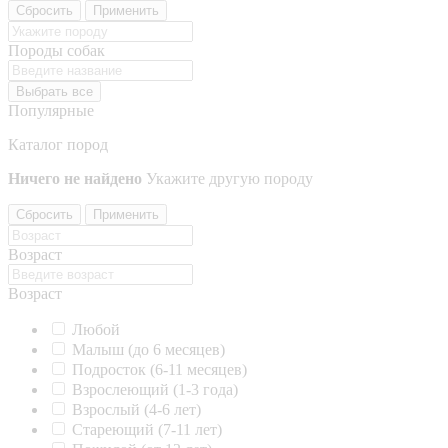
Сбросить
Применить
Породы собак
Выбрать все
Популярные
Каталог пород
Ничего не найдено
Укажите другую породу
Сбросить
Применить
Возраст
Возраст
Любой
Малыш (до 6 месяцев)
Подросток (6-11 месяцев)
Взрослеющий (1-3 года)
Взрослый (4-6 лет)
Стареющий (7-11 лет)