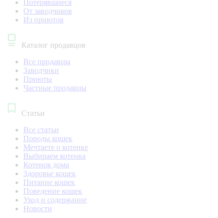
Потерявшиеся
От заводчиков
Из приютов
Каталог продавцов
Все продавцы
Заводчики
Приюты
Частные продавцы
Статьи
Все статьи
Породы кошек
Мечтаете о котенке
Выбираем котенка
Котенок дома
Здоровье кошек
Питание кошек
Поведение кошек
Уход и содержание
Новости