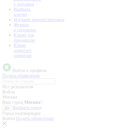
у питомца
Выбрать
кличку
Изучаем эмоции питомца
Журнал
о питомцах
Kinpet для
продавцов
Kinpet
помогает
приютам
Войти в профиль
Подать объявление
Нет результатов
Войти
Москва
Ваш город
Москва
?
Выбрать город
Да
Город подтверждён
Войти
Подать объявление