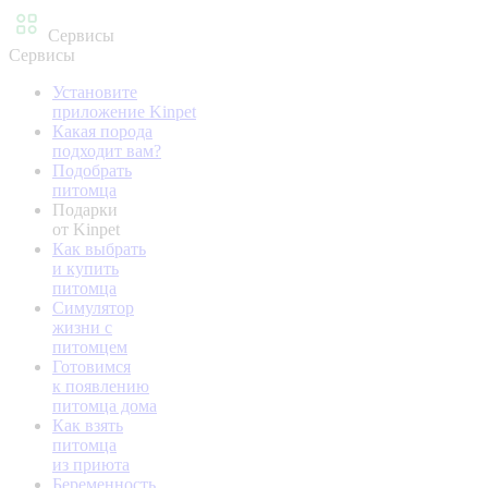
Сервисы
Сервисы
Установите
приложение Kinpet
Какая порода
подходит вам?
Подобрать
питомца
Подарки
от Kinpet
Как выбрать
и купить
питомца
Симулятор
жизни с
питомцем
Готовимся
к появлению
питомца дома
Как взять
питомца
из приюта
Беременность