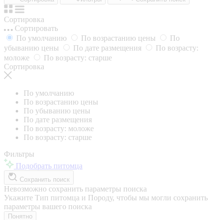
Сортировка
Сортировать
По умолчанию
По возрастанию цены
По
убыванию цены
По дате размещения
По возрасту:
моложе
По возрасту: старше
Сортировка
По умолчанию
По возрастанию цены
По убыванию цены
По дате размещения
По возрасту: моложе
По возрасту: старше
Фильтры
Подобрать питомца
Сохранить поиск
Невозможно сохранить параметры поиска
Укажите Тип питомца и Породу, чтобы мы могли сохранить
параметры вашего поиска
Понятно