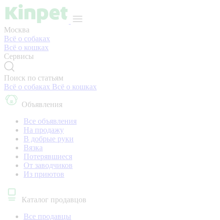
Москва
Всё о собаках
Всё о кошках
Сервисы
Поиск по статьям
Всё о собаках
Всё о кошках
Объявления
Все объявления
На продажу
В добрые руки
Вязка
Потерявшиеся
От заводчиков
Из приютов
Каталог продавцов
Все продавцы