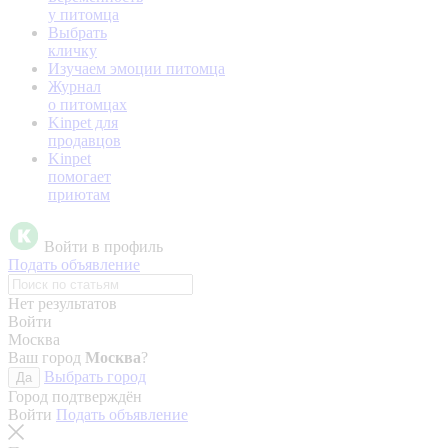
у питомца
Выбрать
кличку
Изучаем эмоции питомца
Журнал
о питомцах
Kinpet для
продавцов
Kinpet
помогает
приютам
Войти в профиль
Подать объявление
Нет результатов
Войти
Москва
Ваш город
Москва
?
Выбрать город
Да
Город подтверждён
Войти
Подать объявление