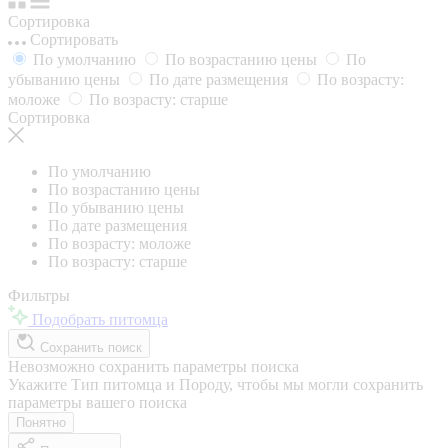
Сортировка
Сортировать
По умолчанию
По возрастанию цены
По
убыванию цены
По дате размещения
По возрасту:
моложе
По возрасту: старше
Сортировка
По умолчанию
По возрастанию цены
По убыванию цены
По дате размещения
По возрасту: моложе
По возрасту: старше
Фильтры
Подобрать питомца
Сохранить поиск
Невозможно сохранить параметры поиска
Укажите Тип питомца и Породу, чтобы мы могли сохранить
параметры вашего поиска
Понятно