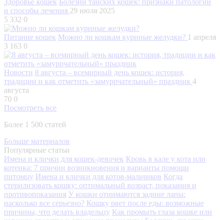
Здоровье кошек
Болезни тайских кошек: признаки патологий
и способы лечения
29 июля 2025
5 332
0
Питание кошек
Можно ли кошкам куриные желудки?
1 апреля
3 163
0
Новости
8 августа – всемирный день кошек: история,
традиции и как отметить «замуррчательный» праздник
4
августа
70
0
Посмотреть все
Более 1 500 статей
Больше материалов
Популярные статьи
Имена и клички для кошек-девочек
Кровь в кале у кота или
котенка: 7 причин возникновения и варианты помощи
питомцу
Имена и клички для котов-мальчиков
Когда
стерилизовать кошку: оптимальный возраст, показания и
противопоказания
У кошки отнимаются задние лапы:
насколько все серьезно?
Кошку рвет после еды: возможные
причины, что делать владельцу
Как промыть глаза кошке или