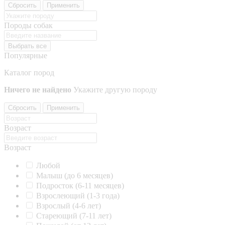
Сбросить
Применить
Породы собак
Выбрать все
Популярные
Каталог пород
Ничего не найдено
Укажите другую породу
Сбросить
Применить
Возраст
Возраст
Любой
Малыш (до 6 месяцев)
Подросток (6-11 месяцев)
Взрослеющий (1-3 года)
Взрослый (4-6 лет)
Стареющий (7-11 лет)