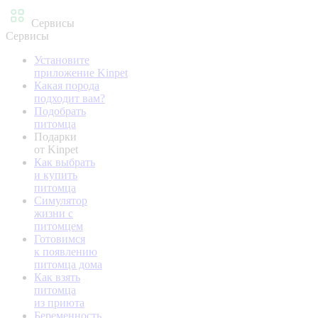
Сервисы
Сервисы
Установите
приложение Kinpet
Какая порода
подходит вам?
Подобрать
питомца
Подарки
от Kinpet
Как выбрать
и купить
питомца
Симулятор
жизни с
питомцем
Готовимся
к появлению
питомца дома
Как взять
питомца
из приюта
Беременность