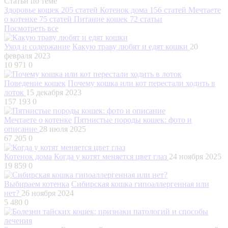
Статьи по теме
Здоровье кошек
205 статей
Котенок дома
156 статей
Мечтаете
о котенке
75 статей
Питание кошек
72 статьи
Посмотреть все
Уход и содержание
Какую траву любят и едят кошки
20
февраля 2023
10 971
0
Поведение кошек
Почему кошка или кот перестали ходить в
лоток
15 декабря 2023
157 193
0
Мечтаете о котенке
Пятнистые породы кошек: фото и
описание
28 июля 2025
67 205
0
Котенок дома
Когда у котят меняется цвет глаз
24 ноября 2025
19 859
0
Выбираем котенка
Сибирская кошка гипоаллергенная или
нет?
26 ноября 2024
5 480
0