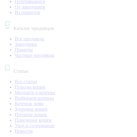
Потерявшиеся
От заводчиков
Из приютов
Каталог продавцов
Все продавцы
Заводчики
Приюты
Частные продавцы
Статьи
Все статьи
Породы кошек
Мечтаете о котенке
Выбираем котенка
Котенок дома
Здоровье кошек
Питание кошек
Поведение кошек
Уход и содержание
Новости