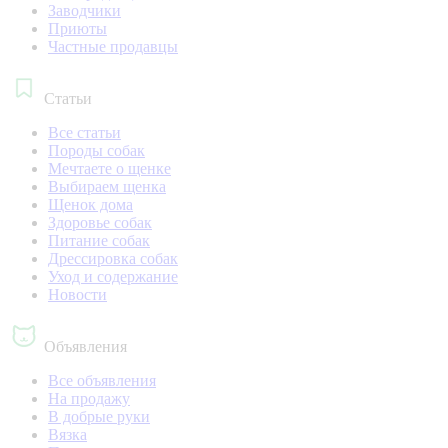
Заводчики
Приюты
Частные продавцы
Статьи
Все статьи
Породы собак
Мечтаете о щенке
Выбираем щенка
Щенок дома
Здоровье собак
Питание собак
Дрессировка собак
Уход и содержание
Новости
Объявления
Все объявления
На продажу
В добрые руки
Вязка