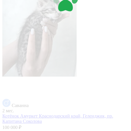
Саванна
2 мес.
Котёнок Амуркет
Краснодарский край, Геленджик, пр.
Капитана Соколова
100 000 ₽