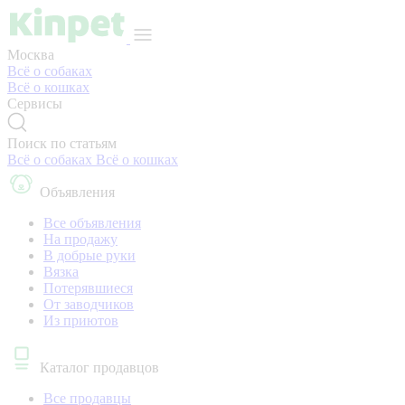
Москва
Всё о собаках
Всё о кошках
Сервисы
Поиск по статьям
Всё о собаках
Всё о кошках
Объявления
Все объявления
На продажу
В добрые руки
Вязка
Потерявшиеся
От заводчиков
Из приютов
Каталог продавцов
Все продавцы