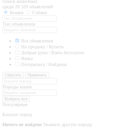
Поиск животных
среди 20 329 объявлений
Кошки
Собаки
Тип объявления
Все объявления
На продажу / Купить
Добрые руки / Взять бесплатно
Вязка
Потерялись / Найдены
Сбросить
Применить
Породы кошек
Выбрать все
Популярные
Каталог пород
Ничего не найдено
Укажите другую породу