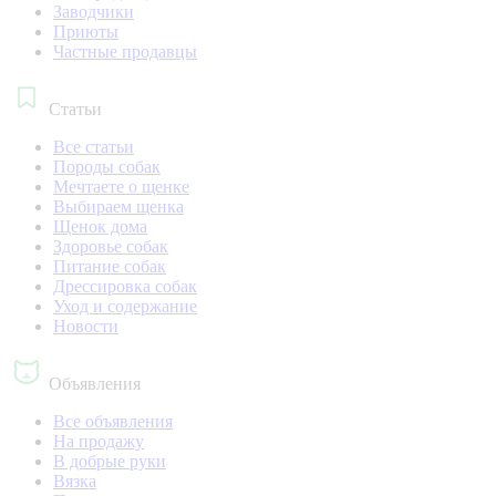
Заводчики
Приюты
Частные продавцы
Статьи
Все статьи
Породы собак
Мечтаете о щенке
Выбираем щенка
Щенок дома
Здоровье собак
Питание собак
Дрессировка собак
Уход и содержание
Новости
Объявления
Все объявления
На продажу
В добрые руки
Вязка