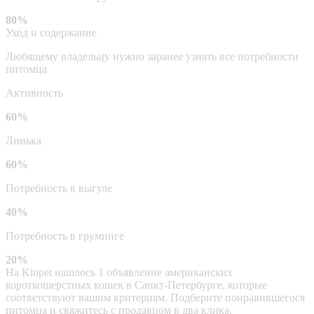
80%
Уход и содержание
Любящему владельцу нужно заранее узнать все потребности
питомца
Активность
60%
Линька
60%
Потребность в выгуле
40%
Потребность в груминге
20%
На Kinpet нашлось 1 объявление американских
короткошерстных кошек в Санкт-Петербурге, которые
соответствуют вашим критериям. Подберите понравившегося
питомца и свяжитесь с продавцом в два клика.