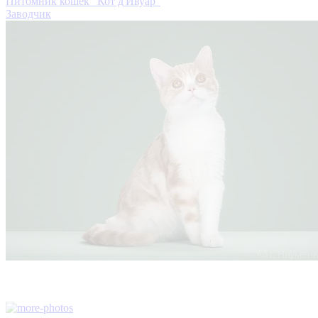
Питомник кошек "Кот д'Ивуар"
Заводчик