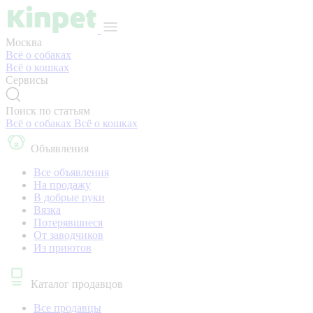
Москва
Всё о собаках
Всё о кошках
Сервисы
Поиск по статьям
Всё о собаках
Всё о кошках
Объявления
Все объявления
На продажу
В добрые руки
Вязка
Потерявшиеся
От заводчиков
Из приютов
Каталог продавцов
Все продавцы