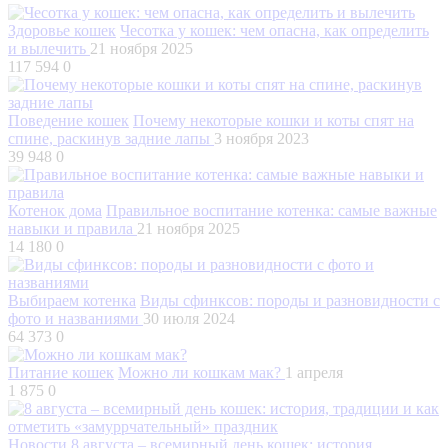
Здоровье кошек
Чесотка у кошек: чем опасна, как определить
и вылечить
21 ноября 2025
117 594
0
Поведение кошек
Почему некоторые кошки и коты спят на
спине, раскинув задние лапы
3 ноября 2023
39 948
0
Котенок дома
Правильное воспитание котенка: самые важные
навыки и правила
21 ноября 2025
14 180
0
Выбираем котенка
Виды сфинксов: породы и разновидности с
фото и названиями
30 июля 2024
64 373
0
Питание кошек
Можно ли кошкам мак?
1 апреля
1 875
0
Новости
8 августа – всемирный день кошек: история,