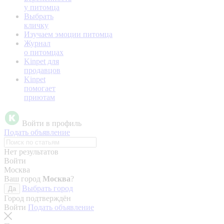
у питомца
Выбрать
кличку
Изучаем эмоции питомца
Журнал
о питомцах
Kinpet для
продавцов
Kinpet
помогает
приютам
Войти в профиль
Подать объявление
Нет результатов
Войти
Москва
Ваш город
Москва
?
Выбрать город
Да
Город подтверждён
Войти
Подать объявление