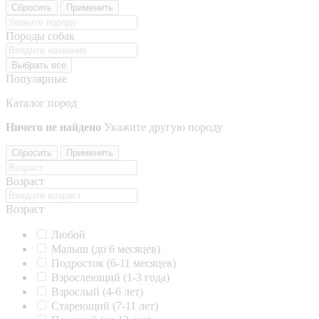
Сбросить
Применить
Породы собак
Выбрать все
Популярные
Каталог пород
Ничего не найдено
Укажите другую породу
Сбросить
Применить
Возраст
Возраст
Любой
Малыш (до 6 месяцев)
Подросток (6-11 месяцев)
Взрослеющий (1-3 года)
Взрослый (4-6 лет)
Стареющий (7-11 лет)