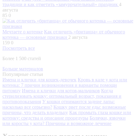
традиции и как отметить «замуррчательный» праздник
4
августа
85
0
Мечтаете о котенке
Как отличить «британца» от обычного
котенка — основные признаки
2 августа
159
0
Посмотреть все
Более 1 500 статей
Больше материалов
Популярные статьи
Имена и клички для кошек-девочек
Кровь в кале у кота или
котенка: 7 причин возникновения и варианты помощи
питомцу
Имена и клички для котов-мальчиков
Когда
стерилизовать кошку: оптимальный возраст, показания и
противопоказания
У кошки отнимаются задние лапы:
насколько все серьезно?
Кошку рвет после еды: возможные
причины, что делать владельцу
Как промыть глаза кошке или
котенку: средства и описание процедуры
Болячки, язвочки
или коросты у кота? Причины и возможное лечение