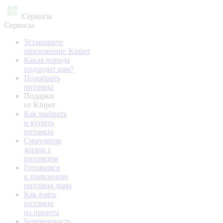
Сервисы
Сервисы
Установите
приложение Kinpet
Какая порода
подходит вам?
Подобрать
питомца
Подарки
от Kinpet
Как выбрать
и купить
питомца
Симулятор
жизни с
питомцем
Готовимся
к появлению
питомца дома
Как взять
питомца
из приюта
Беременность