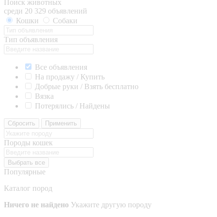
Поиск животных
среди 20 329 объявлений
Кошки
Собаки
Тип объявления
Все объявления
На продажу / Купить
Добрые руки / Взять бесплатно
Вязка
Потерялись / Найдены
Сбросить
Применить
Породы кошек
Выбрать все
Популярные
Каталог пород
Ничего не найдено
Укажите другую породу