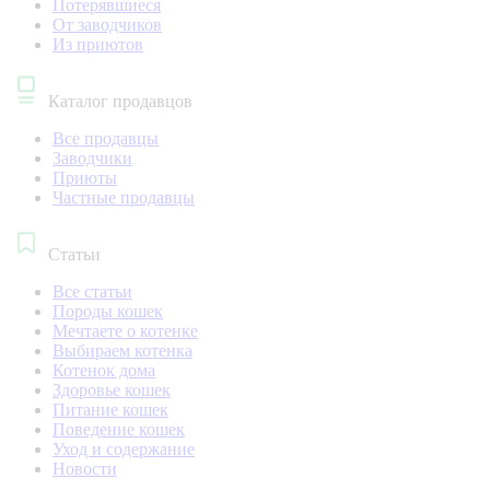
Потерявшиеся
От заводчиков
Из приютов
Каталог продавцов
Все продавцы
Заводчики
Приюты
Частные продавцы
Статьи
Все статьи
Породы кошек
Мечтаете о котенке
Выбираем котенка
Котенок дома
Здоровье кошек
Питание кошек
Поведение кошек
Уход и содержание
Новости