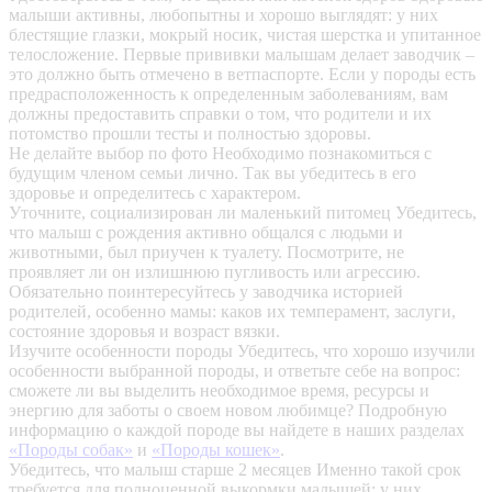
малыши активны, любопытны и хорошо выглядят: у них
блестящие глазки, мокрый носик, чистая шерстка и упитанное
телосложение. Первые прививки малышам делает заводчик –
это должно быть отмечено в ветпаспорте. Если у породы есть
предрасположенность к определенным заболеваниям, вам
должны предоставить справки о том, что родители и их
потомство прошли тесты и полностью здоровы.
Не делайте выбор по фото
Необходимо познакомиться с
будущим членом семьи лично. Так вы убедитесь в его
здоровье и определитесь с характером.
Уточните, социализирован ли маленький питомец
Убедитесь,
что малыш с рождения активно общался с людьми и
животными, был приучен к туалету. Посмотрите, не
проявляет ли он излишнюю пугливость или агрессию.
Обязательно поинтересуйтесь у заводчика историей
родителей, особенно мамы: каков их темперамент, заслуги,
состояние здоровья и возраст вязки.
Изучите особенности породы
Убедитесь, что хорошо изучили
особенности выбранной породы, и ответьте себе на вопрос:
сможете ли вы выделить необходимое время, ресурсы и
энергию для заботы о своем новом любимце? Подробную
информацию о каждой породе вы найдете в наших разделах
«Породы собак»
и
«Породы кошек»
.
Убедитесь, что малыш старше 2 месяцев
Именно такой срок
требуется для полноценной выкормки малышей: у них