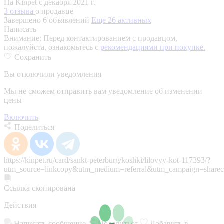
На Kinpet c декабря 2021 г.
3 отзыва
о продавце
Завершено 6 объявлений
Еще 26 активных
Написать
Внимание:
Перед контактированием с продавцом,
пожалуйста, ознакомьтесь с
рекомендациями при покупке.
Сохранить
Вы отключили уведомления
Мы не сможем отправить вам уведомление об изменении
цены
Включить
Поделиться
https://kinpet.ru/card/sankt-peterburg/koshki/lilovyy-kot-117393/?
utm_source=linkcopy&utm_medium=referral&utm_campaign=sharec
Ссылка скопирована
Действия
Написать сообщение
Поделиться
Добавить в