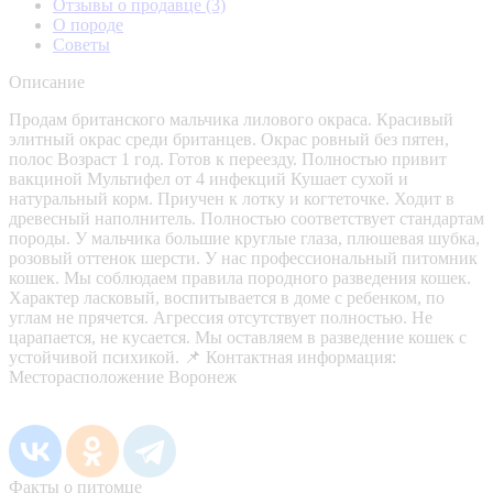
Отзывы о продавце
(3)
О породе
Советы
Описание
Продам британского мальчика лилового окраса. Красивый
элитный окрас среди британцев. Окрас ровный без пятен,
полос Возраст 1 год. Готов к переезду. Полностью привит
вакциной Мультифел от 4 инфекций Кушает сухой и
натуральный корм. Приучен к лотку и когтеточке. Ходит в
древесный наполнитель. Полностью соответствует стандартам
породы. У мальчика большие круглые глаза, плюшевая шубка,
розовый оттенок шерсти. У нас профессиональный питомник
кошек. Мы соблюдаем правила породного разведения кошек.
Характер ласковый, воспитывается в доме с ребенком, по
углам не прячется. Агрессия отсутствует полностью. Не
царапается, не кусается. Мы оставляем в разведение кошек с
устойчивой психикой. 📌 Контактная информация:
Месторасположение Воронеж
Факты о питомце