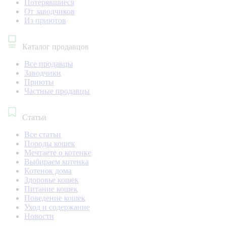
Потерявшиеся
От заводчиков
Из приютов
Каталог продавцов
Все продавцы
Заводчики
Приюты
Частные продавцы
Статьи
Все статьи
Породы кошек
Мечтаете о котенке
Выбираем котенка
Котенок дома
Здоровье кошек
Питание кошек
Поведение кошек
Уход и содержание
Новости