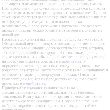
формируется иммунитет и психологическая независимость.
После достижения двухмесячного возраста щенков или котят
можно отнимать от матери и привозить в новый дом.Именно
такой срок требуется для полноценной выкормки малышей: у
них формируется иммунитет и психологическая
независимость. После достижения двухмесячного возраста
щенков или котят можно отнимать от матери и привозить в
новый дом.
Проверьте документы при покупке породистого животного
Обязательный перечень документов для щенка: ветпаспорт с
отметками о вакцинации, договор купли-продажи, метрика,
акт вязки родителей и актировка. В питомниках щенкам
также проставляют клеймо. О полном комплекте документов
на собаку вы можете прочитать в
нашей статье
.
У
породистого котика должны быть следующие документы:
родословная (метрика), ветпаспорт с отметками о прививках и
дегельминтизации, договор купли-продажи. О полном
комплекте документов на породистую кошку вы можете
прочитать в
нашей статье
.
Приобретайте породистых животных только в
специализированных питомниках или у проверенных
заводчиков. Если у вас есть подозрения на мошеннические
действия – сразу же сообщите нам.
Подробнее о том, как
выбрать здорового и чистокровного питомца, читайте в
наших статьях: