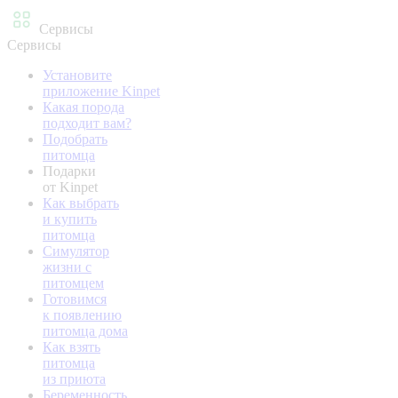
Сервисы
Сервисы
Установите
приложение Kinpet
Какая порода
подходит вам?
Подобрать
питомца
Подарки
от Kinpet
Как выбрать
и купить
питомца
Симулятор
жизни с
питомцем
Готовимся
к появлению
питомца дома
Как взять
питомца
из приюта
Беременность