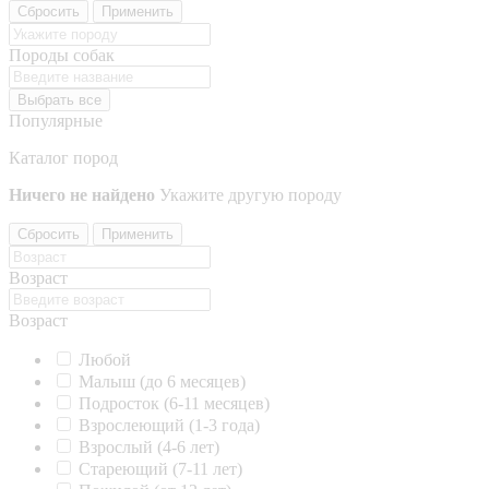
Сбросить
Применить
Породы собак
Выбрать все
Популярные
Каталог пород
Ничего не найдено
Укажите другую породу
Сбросить
Применить
Возраст
Возраст
Любой
Малыш (до 6 месяцев)
Подросток (6-11 месяцев)
Взрослеющий (1-3 года)
Взрослый (4-6 лет)
Стареющий (7-11 лет)