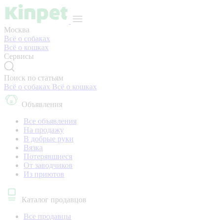
Москва
Всё о собаках
Всё о кошках
Сервисы
Поиск по статьям
Всё о собаках
Всё о кошках
Объявления
Все объявления
На продажу
В добрые руки
Вязка
Потерявшиеся
От заводчиков
Из приютов
Каталог продавцов
Все продавцы