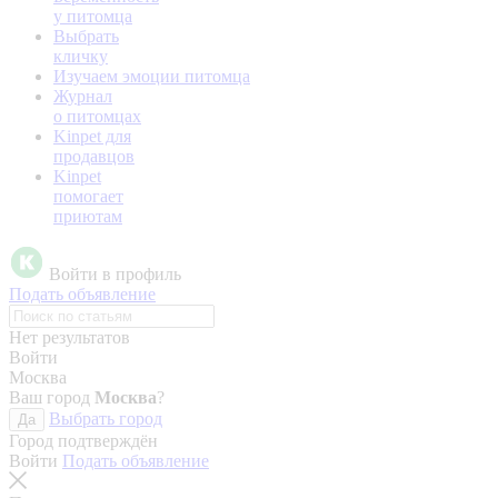
у питомца
Выбрать
кличку
Изучаем эмоции питомца
Журнал
о питомцах
Kinpet для
продавцов
Kinpet
помогает
приютам
Войти в профиль
Подать объявление
Нет результатов
Войти
Москва
Ваш город
Москва
?
Выбрать город
Да
Город подтверждён
Войти
Подать объявление