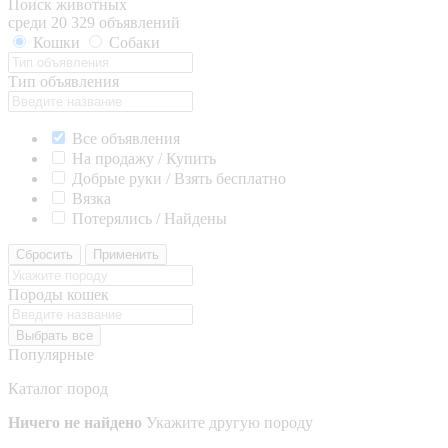
Поиск животных
среди 20 329 объявлений
Кошки
Собаки
Тип объявления
Все объявления
На продажу / Купить
Добрые руки / Взять бесплатно
Вязка
Потерялись / Найдены
Сбросить
Применить
Породы кошек
Выбрать все
Популярные
Каталог пород
Ничего не найдено
Укажите другую породу