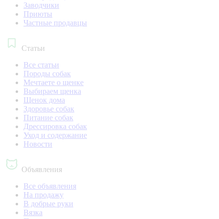
Заводчики
Приюты
Частные продавцы
Статьи
Все статьи
Породы собак
Мечтаете о щенке
Выбираем щенка
Щенок дома
Здоровье собак
Питание собак
Дрессировка собак
Уход и содержание
Новости
Объявления
Все объявления
На продажу
В добрые руки
Вязка