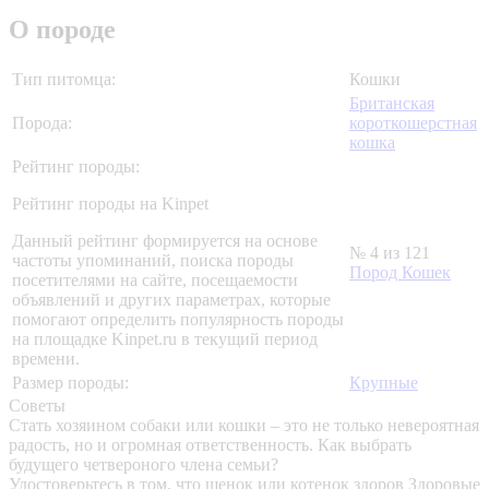
О породе
Тип питомца:
Кошки
Британская
Порода:
короткошерстная
кошка
Рейтинг породы:
Рейтинг породы на Kinpet
Данный рейтинг формируется на основе
№ 4 из 121
частоты упоминаний, поиска породы
Пород Кошек
посетителями на сайте, посещаемости
объявлений и других параметрах, которые
помогают определить популярность породы
на площадке Kinpet.ru в текущий период
времени.
Размер породы:
Крупные
Советы
Стать хозяином собаки или кошки – это не только невероятная
радость, но и огромная ответственность. Как выбрать
будущего четвероного члена семьи?
Удостоверьтесь в том, что щенок или котенок здоров
Здоровые